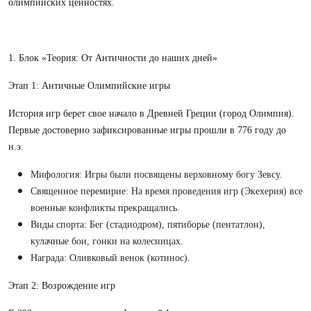
олимпийских ценностях.
1. Блок «Теория: От Античности до наших дней»
Этап 1: Античные Олимпийские игры
История игр берет свое начало в Древней Греции (город Олимпия).
Первые достоверно зафиксированные игры прошли в 776 году до
н.э.
Мифология: Игры были посвящены верховному богу Зевсу.
Священное перемирие: На время проведения игр (Экехерия) все
военные конфликты прекращались.
Виды спорта: Бег (стадиодром), пятиборье (пентатлон),
кулачные бои, гонки на колесницах.
Награда: Оливковый венок (котинос).
Этап 2: Возрождение игр