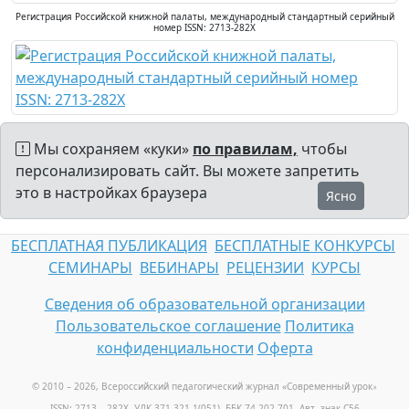
Регистрация Российской книжной палаты, международный стандартный серийный
номер ISSN: 2713-282X
Мы сохраняем «куки»
по правилам,
чтобы
персонализировать сайт. Вы можете запретить
это в настройках браузера
Ясно
БЕСПЛАТНАЯ ПУБЛИКАЦИЯ
БЕСПЛАТНЫЕ КОНКУРСЫ
СЕМИНАРЫ
ВЕБИНАРЫ
РЕЦЕНЗИИ
КУРСЫ
Сведения об образовательной организации
Пользовательское соглашение
Политика
конфиденциальности
Оферта
© 2010 – 2026, Всероссийский педагогический журнал «Современный урок
»
ISSN: 2713 – 282X, УДК 371.321.1(051), ББК 74.202.701, Авт. знак С56