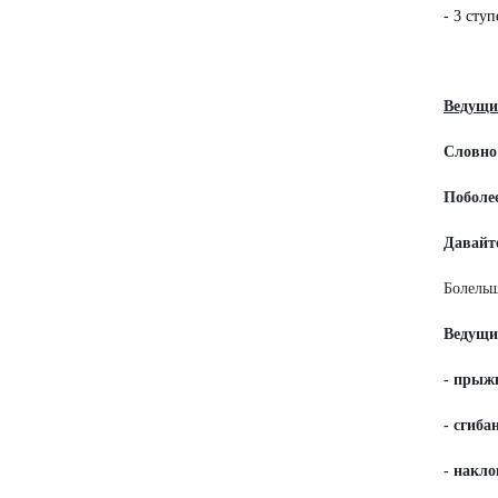
- 3 сту
Ведущи
Словно
Поболее
Давайт
Болельщ
Ведущи
- прыжк
- сгиба
- накло