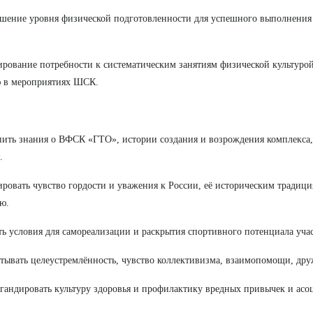
шение уровня физической подготовленности для
успешного выполнения 
рование потребности к систематическим занятиям физической культурой
ю в мероприятиях ШСК.
пить знания о ВФСК «ГТО», истории создания и возрождения комплекса,
.
ровать чувство гордости и уважения к России, её историческим традиц
ю.
ть условия для самореализации и раскрытия спортивного потенциала уча
тывать целеустремлённость, чувство коллективизма, взаимопомощи, др
гандировать культуру здоровья и профилактику вредных привычек и асо