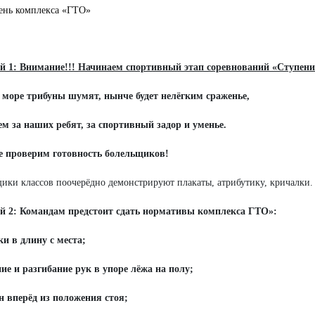
пень комплекса «ГТО»
й 1: Внимание!!! Начинаем спортивный этап соревнований «Ступени
 море трибуны шумят, нынче будет нелёгким сраженье,
м за наших ребят, за спортивный задор и уменье.
е проверим готовность болельщиков!
ики классов поочерёдно демонстрируют плакаты, атрибутику, кричалки.
й 2: Командам предстоит сдать нормативы комплекса ГТО»:
и в длину с места;
ние и разгибание рук в упоре лёжа на полу;
н вперёд из положения стоя;