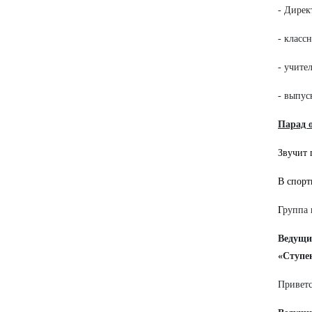
- Дирек
- класс
- учите
- выпус
Парад 
Звучит 
В спорт
Г
руппа 
Ведущи
«Ступе
Приветс