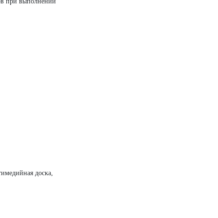
лов при выполнении
тимедийная доска,