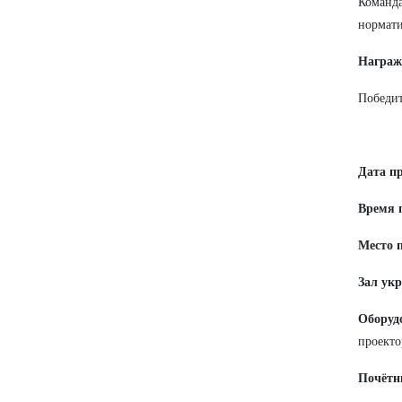
Команда
нормати
Награж
Победи
Дата п
Время 
Место 
Зал ук
Оборуд
проекто
Почётн