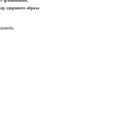
ТО» флешмобом,
ер здорового образа
лешмоба
.