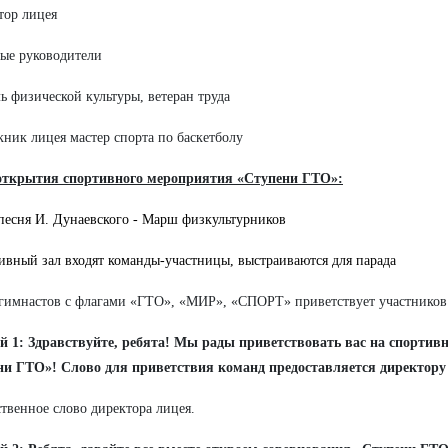
тор лицея
ные руководители
ль физической культуры, ветеран труда
кник лицея мастер спорта по баскетболу
открытия спортивного мероприятия «Ступени ГТО»:
песня
И. Дунаевского - Марш физкультурников
ивный зал входят команды-участницы, выстраиваются для парада
гимнастов с флагами «ГТО», «МИР», «СПОРТ» приветствует участников
й 1: Здравствуйте, ребята! Мы рады приветствовать вас на спорти
ни ГТО»! Слово для приветствия команд предоставляется директору
твенное слово директора лицея.