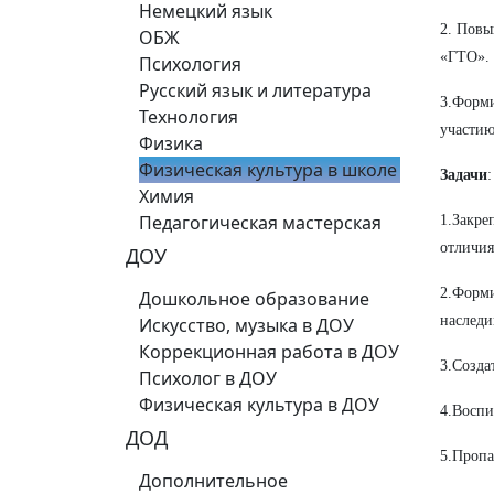
Немецкий язык
2. Повы
ОБЖ
«ГТО»
.
Психология
Русский язык и литература
3.Форми
Технология
участи
Физика
Физическая культура в школе
Задачи
:
Химия
Педагогическая мастерская
1.Закре
отличия
ДОУ
2.Форми
Дошкольное образование
наследи
Искусство, музыка в ДОУ
Коррекционная работа в ДОУ
3.Созда
Психолог в ДОУ
Физическая культура в ДОУ
4.Воспи
ДОД
5.Пропа
Дополнительное