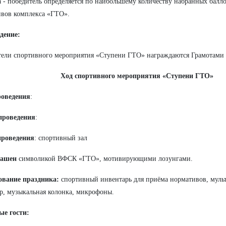
 - победитель определяется по наибольшему количеству набранных бал
вов комплекса «ГТО».
дение:
тели спортивного
мероприятия
«Ступени ГТО» награждаются Грамотами
Ход спортивного мероприятия «Ступени ГТО»
роведения
:
проведения
:
проведения
: спортивный зал
рашен
символикой ВФСК «ГТО», мотивирующими лозунгами.
ование праздника:
спортивный инвентарь для приёма нормативов, муль
р, музыкальная колонка, микрофоны.
ые гости: