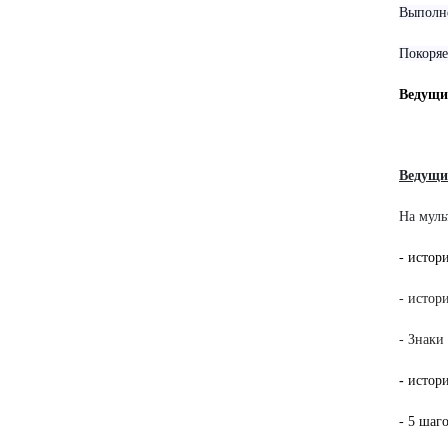
Выполн
Покоряе
Ведущи
Ведущи
На муль
- истор
- истор
- Знаки
-
истори
- 5 шаг