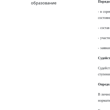
Порядо
образование
- в сор
состоян
- соста
- участ
- заявк
Судейс
Судейст
ступен
Опреде
В лично
нормати