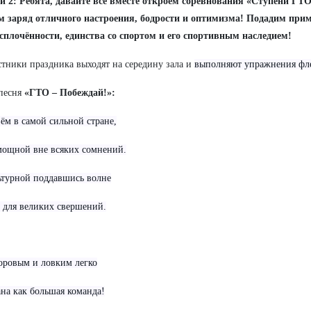
й 2:
Ребята, давайте все вместе откроем соревнования «Ступени Г
м заряд отличного настроения, бодрости и оптимизма! Подадим прим
сплочённости, единства со спортом и его спортивным наследием!
стники праздника выходят на середину зала и
выполняют упражнения ф
песня
«ГТО – Побеждай!»:
м в самой сильной стране,
ощной вне всяких сомнений.
турной поддавшись волне
 для великих свершений.
оровым и ловким легко
ана как большая команда!