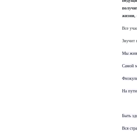
Ведущи
получи
жизни, 
Все уча
Звучит 
Мы живё
Самой м
Физкуль
На пути
Быть зд
Вся стр