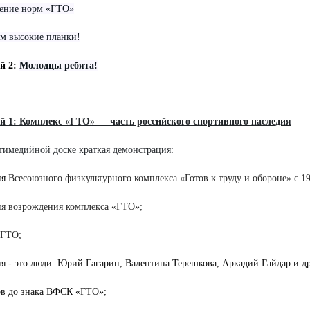
ение норм «ГТО»
м высокие планки!
й 2:
Молодцы ребята!
й 1: Комплекс «ГТО» — часть российского спортивного наследия
тимедийной доске краткая демонстрация:
ия
Всесоюзного физкультурного комплекса «Готов к труду и обороне» с 19
ия возрождения комплекса «ГТО»;
 ГТО;
я - это люди: Юрий Гагарин, Валентина Терешкова, Аркадий Гайдар и д
ов до знака ВФСК «ГТО»;