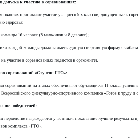
к допуска к участию в соревнованиях:
евнованиях принимают участие учащиеся 5-х классов, допущенные к сор
ию здоровья;
в команды 16 человек (8 мальчиков и 8 девочек);
ники каждой команды должны иметь единую спортивную форму с эмблем
и на участие в соревнованиях подаются в оргкомитет.
тво соревнований «Ступени ГТО»:
во соревнований на этапах обеспечивают обучающиеся 11 класса успешн
и
Всероссийского физкультурно-спортивного комплекса «Готов к труду и 
ление победителей:
м первенстве награждаются участники, показавшие лучшие результаты 
вов комплекса «ГТО».