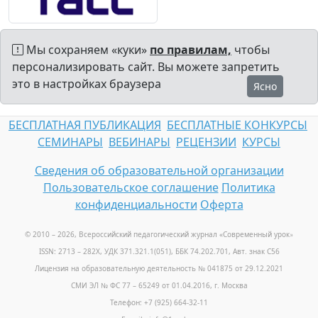
Мы сохраняем «куки»
по правилам,
чтобы
персонализировать сайт. Вы можете запретить
это в настройках браузера
Ясно
БЕСПЛАТНАЯ ПУБЛИКАЦИЯ
БЕСПЛАТНЫЕ КОНКУРСЫ
СЕМИНАРЫ
ВЕБИНАРЫ
РЕЦЕНЗИИ
КУРСЫ
Сведения об образовательной организации
Пользовательское соглашение
Политика
конфиденциальности
Оферта
© 2010 – 2026, Всероссийский педагогический журнал «Современный урок
»
ISSN: 2713 – 282X, УДК 371.321.1(051), ББК 74.202.701, Авт. знак С56
Лицензия на образовательную деятельность № 041875 от 29.12.2021
СМИ ЭЛ № ФС 77 – 65249 от 01.04.2016, г. Москва
Телефон: +7 (925) 664-32-11