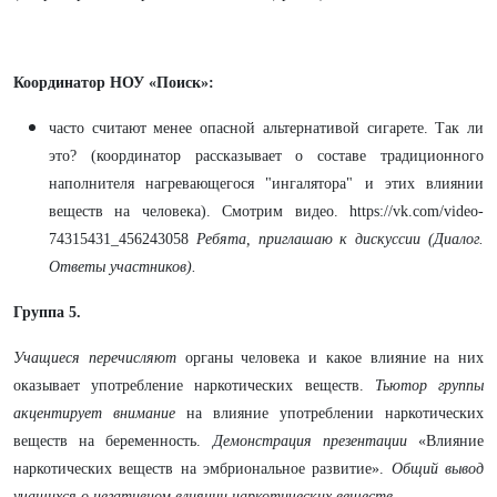
Координатор НОУ «Поиск»:
часто считают менее опасной альтернативой сигарете. Так ли
это? (координатор рассказывает о составе традиционного
наполнителя нагревающегося "ингалятора" и этих влиянии
веществ на человека). Смотрим видео. https://vk.com/video-
74315431_456243058
Ребята, приглашаю к дискуссии (Диалог.
Ответы участников).
Группа 5.
Учащиеся перечисляют
органы человека и какое влияние на них
оказывает употребление наркотических веществ.
Тьютор группы
акцентирует внимание
на влияние употреблении наркотических
веществ на беременность.
Демонстрация презентации
«Влияние
наркотических веществ на эмбриональное развитие».
Общий вывод
учащихся о негативном влиянии наркотических веществ.