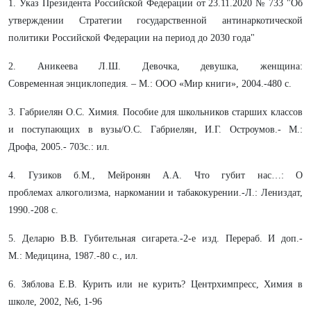
1. Указ Президента Российской Федерации от 23.11.2020 № 733 "Об
утверждении Стратегии государственной антинаркотической
политики Российской Федерации на период до 2030 года"
2. Аникеева Л.Ш. Девочка, девушка, женщина:
Современная
энциклопедия. – М.: ООО «Мир книги», 2004.-480 с.
3. Габриелян О.С. Химия. Пособие для школьников старших классов
и
поступающих в вузы/О.С. Габриелян, И.Г. Остроумов.- М.:
Дрофа,
2005.- 703с.: ил.
4. Гузиков б.М., Мейронян А.А. Что губит нас…: О
проблемах
алкоголизма, наркомании и табакокурении.-Л.: Лениздат,
1990.-208 с.
5. Деларю В.В. Губительная сигарета.-2-е изд. Перераб. И доп.-
М.:
Медицина, 1987.-80 с., ил.
6. Зяблова Е.В. Курить или не курить? Центрхимпресс, Химия в
школе,
2002, №6, 1-96