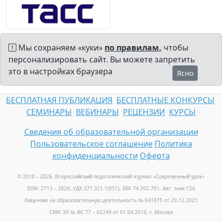
Мы сохраняем «куки»
по правилам,
чтобы
персонализировать сайт. Вы можете запретить
это в настройках браузера
Ясно
БЕСПЛАТНАЯ ПУБЛИКАЦИЯ
БЕСПЛАТНЫЕ КОНКУРСЫ
СЕМИНАРЫ
ВЕБИНАРЫ
РЕЦЕНЗИИ
КУРСЫ
Сведения об образовательной организации
Пользовательское соглашение
Политика
конфиденциальности
Оферта
© 2010 – 2026, Всероссийский педагогический журнал «Современный урок
»
ISSN: 2713 – 282X, УДК 371.321.1(051), ББК 74.202.701, Авт. знак С56
Лицензия на образовательную деятельность № 041875 от 29.12.2021
СМИ ЭЛ № ФС 77 – 65249 от 01.04.2016, г. Москва