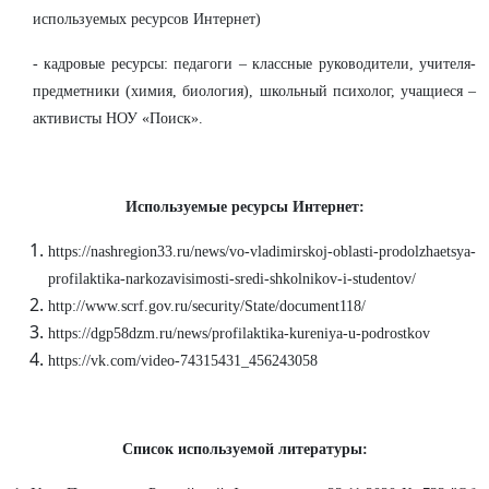
используемых ресурсов Интернет)
- кадровые ресурсы: педагоги – классные руководители, учителя-
предметники (химия, биология), школьный психолог, учащиеся –
активисты НОУ «Поиск».
Используемые ресурсы Интернет:
https://nashregion33.ru/news/vo-vladimirskoj-oblasti-prodolzhaetsya-
profilaktika-narkozavisimosti-sredi-shkolnikov-i-studentov/
http://www.scrf.gov.ru/security/State/document118/
https://dgp58dzm.ru/news/profilaktika-kureniya-u-podrostkov
https://vk.com/video-74315431_456243058
Список используемой литературы: