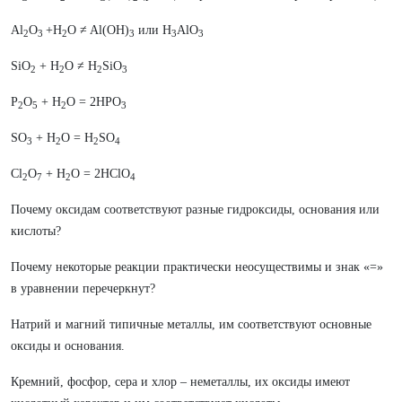
Al
O
+H
O ≠ Al(OH)
или H
AlO
2
3
2
3
3
3
SiO
+ H
O ≠ H
SiO
2
2
2
3
P
O
+ H
O = 2HPO
2
5
2
3
SO
+ H
O = H
SO
3
2
2
4
Cl
O
+ H
O = 2HClO
2
7
2
4
Почему оксидам соответствуют разные гидроксиды, основания или
кислоты?
Почему некоторые реакции практически неосуществимы и знак «=»
в уравнении перечеркнут?
Натрий и магний типичные металлы, им соответствуют основные
оксиды и основания.
Кремний, фосфор, сера и хлор – неметаллы, их оксиды имеют