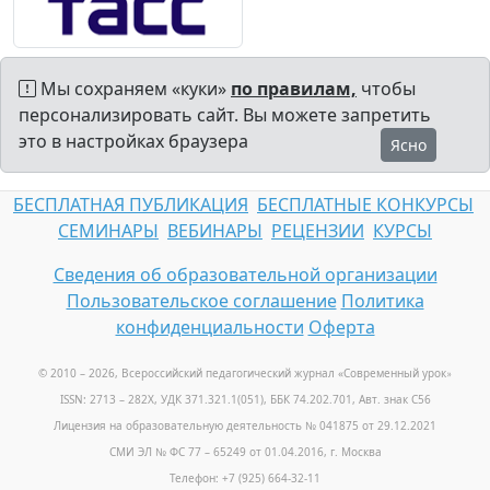
Мы сохраняем «куки»
по правилам,
чтобы
персонализировать сайт. Вы можете запретить
это в настройках браузера
Ясно
БЕСПЛАТНАЯ ПУБЛИКАЦИЯ
БЕСПЛАТНЫЕ КОНКУРСЫ
СЕМИНАРЫ
ВЕБИНАРЫ
РЕЦЕНЗИИ
КУРСЫ
Сведения об образовательной организации
Пользовательское соглашение
Политика
конфиденциальности
Оферта
© 2010 – 2026, Всероссийский педагогический журнал «Современный урок
»
ISSN: 2713 – 282X, УДК 371.321.1(051), ББК 74.202.701, Авт. знак С56
Лицензия на образовательную деятельность № 041875 от 29.12.2021
СМИ ЭЛ № ФС 77 – 65249 от 01.04.2016, г. Москва
Телефон: +7 (925) 664-32-11