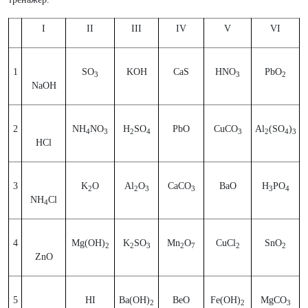
I
II
III
IV
V
VI
1
SO
KOH
CaS
HNO
PbO
3
3
2
NaOH
2
NH
NO
H
SO
PbO
CuCO
Al
(SO
)
4
3
2
4
3
2
4
3
HCl
3
K
O
Al
O
CaCO
BaO
H
PO
2
2
3
3
3
4
NH
Cl
4
4
Mg(OH)
K
SO
Mn
O
CuCl
SnO
2
2
3
2
7
2
2
ZnO
5
HI
Ba(OH)
BeO
Fe(OH)
MgCO
2
2
3