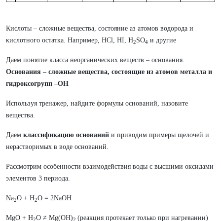
Кислоты – сложные вещества, состояние аз атомов водорода и
кислотного остатка. Например, HCl, HI, H
SO
и другие
2
4
Даем понятие класса неорганических веществ – основания.
Основания – сложные вещества, состоящие из атомов металла и
гидроксогрупп –ОН
Используя тренажер, найдите формулы оснований, назовите
вещества.
Даем
классификацию оснований
и приводим примеры щелочей и
нерастворимых в воде оснований.
Рассмотрим особенности взаимодействия воды с высшими оксидами
элементов 3 периода.
Na
O + H
O = 2NaOH
2
2
MgO + H
O ≠ Mg(OH)
(реакция протекает только при нагревании)
2
2