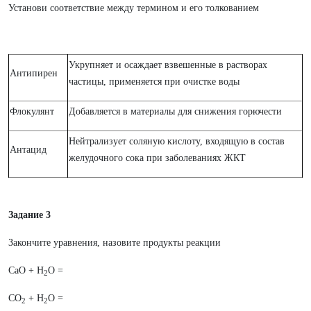
Установи соответствие между термином и его толкованием
Укрупняет и осаждает взвешенные в растворах
Антипирен
частицы, применяется при очистке воды
Флокулянт
Добавляется в материалы для снижения горючести
Нейтрализует соляную кислоту, входящую в состав
Антацид
желудочного сока при заболеваниях ЖКТ
Задание 3
Закончите уравнения, назовите продукты реакции
CaO + H
O =
2
CO
+ H
O =
2
2