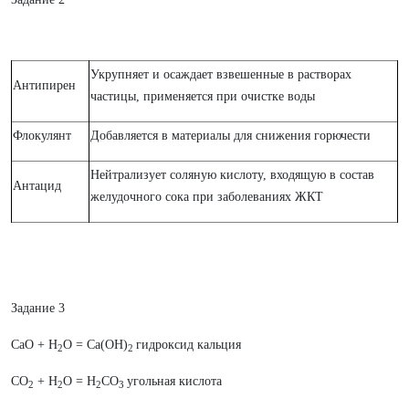
Укрупняет и осаждает взвешенные в растворах
Антипирен
частицы, применяется при очистке воды
Флокулянт
Добавляется в материалы для снижения горючести
Нейтрализует соляную кислоту, входящую в состав
Антацид
желудочного сока при заболеваниях ЖКТ
Задание 3
CaO + H
O = Ca(OH)
гидроксид кальция
2
2
CO
+ H
O = H
CO
угольная кислота
2
2
2
3