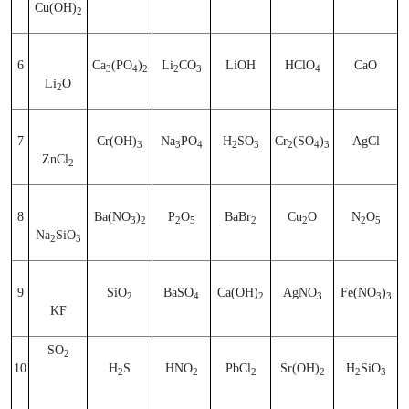
Cu(OH)
2
6
Ca
(PO
)
Li
CO
LiOH
HClO
CaO
3
4
2
2
3
4
Li
O
2
7
Cr(OH)
Na
PO
H
SO
Cr
(SO
)
AgCl
3
3
4
2
3
2
4
3
ZnCl
2
8
Ba(NO
)
P
O
BaBr
Cu
O
N
O
3
2
2
5
2
2
2
5
Na
SiO
2
3
9
SiO
BaSO
Ca(OH)
AgNO
Fe(NO
)
2
4
2
3
3
3
KF
SO
2
10
H
S
HNO
PbCl
Sr(OH)
H
SiO
2
2
2
2
2
3