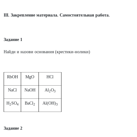
III. Закрепление материала. Самостоятельная работа.
Задание 1
Найди и назови основания (крестики-нолики)
RbOH
MgO
HCl
NaCl
NaOH
Al
O
2
3
H
SO
BaCl
Al(OH)
2
4
2
3
Задание 2