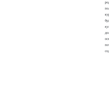
ро
по
ку
бу
ку
до
ос
по
со