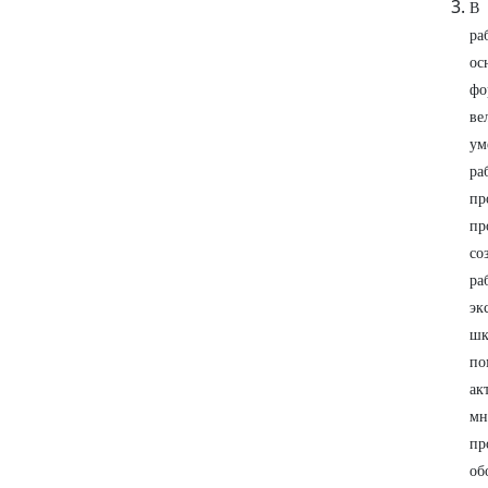
В 
ра
ос
фо
ве
ум
ра
пр
пр
со
ра
эк
шк
по
ак
мн
пр
об