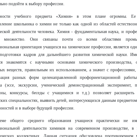
льно подойти к выбору профессии.
ности учебного предмета «Химия» в этом плане огромны. Ее
вление школьника о химии не только как одной из областей естествозн
еской деятельности человека. Химия - фундаментальная наука, и профе
е множество. Они связаны почти со всеми областями промыш
иональная ориентация учащихся на химические профессии, является од
 подготовки кадров для дальнейшего развития химической науки. И
ся знакомятся с научными основами химического производства, 
ых веществ, правильным их использованием, а значит с профессиями,
зация разных форм целенаправленной профориентационной работы
та (эссе, экскурсии, ученический демонстрационный эксперимент, п
ины, конкурсы, беседы с учащимися и т.д.) позволяет расширить
ких специальностях, выявить детей, интересующихся данным предметом
нностей и в выборе будущей профессии.
еме общего среднего образования учащиеся практически не им
сиональной деятельности химиков на современном производстве, в 
гических коллективах. Данная ситуация обусловлена противоречием