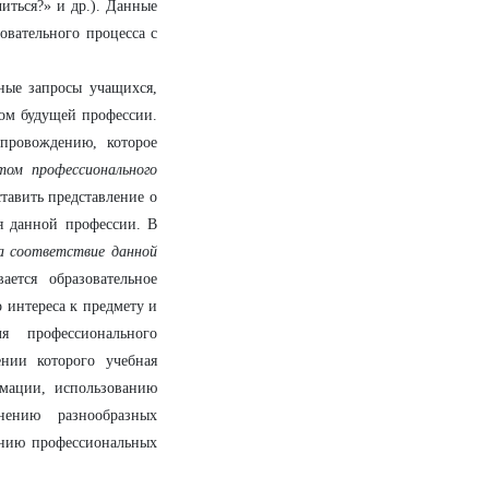
иться?» и др.). Данные
овательного процесса с
ьные запросы учащихся,
ром будущей профессии.
опровождению, которое
том профессионального
тавить представление о
ля данной профессии. В
на соответствие данной
ется образовательное
 интереса к предмету и
 профессионального
ении
которого учебная
рмации, использованию
нению разнообразных
лению профессиональных