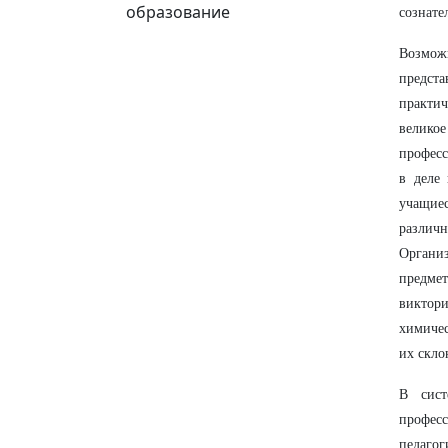
образование
сознате
Возмож
предста
практич
велико
професс
в деле
учащие
различн
Органи
предме
виктор
химичес
их скло
В сист
профес
педаго