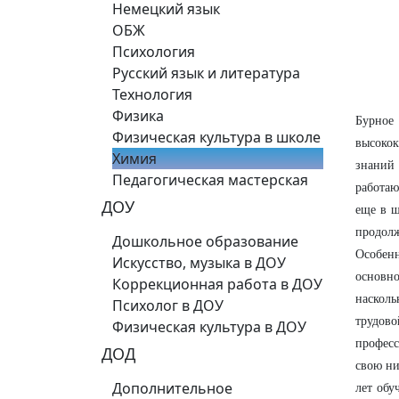
Немецкий язык
ОБЖ
Психология
Русский язык и литература
Технология
Физика
Бурное
Физическая культура в школе
высоко
Химия
знаний
Педагогическая мастерская
работаю
ДОУ
еще в ш
продолж
Дошкольное образование
Особенн
Искусство, музыка в ДОУ
основно
Коррекционная работа в ДОУ
наскол
Психолог в ДОУ
трудово
Физическая культура в ДОУ
професс
ДОД
свою ни
Дополнительное
лет обу