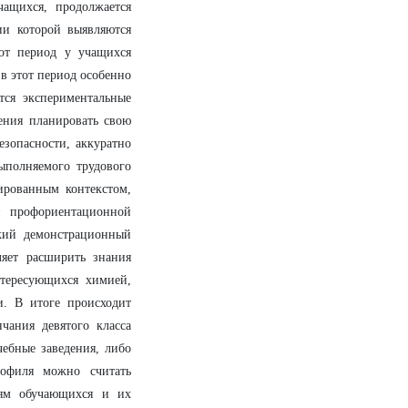
чащихся, продолжается
ии которой выявляются
от период у учащихся
в этот период особенно
тся экспериментальные
ения планировать свою
езопасности, аккуратно
выполняемого трудового
ированным контекстом,
й профориентационной
ский демонстрационный
ляет расширить знания
нтересующихся химией,
. В итоге происходит
чания девятого класса
ебные заведения, либо
офиля можно считать
иям обучающихся и их