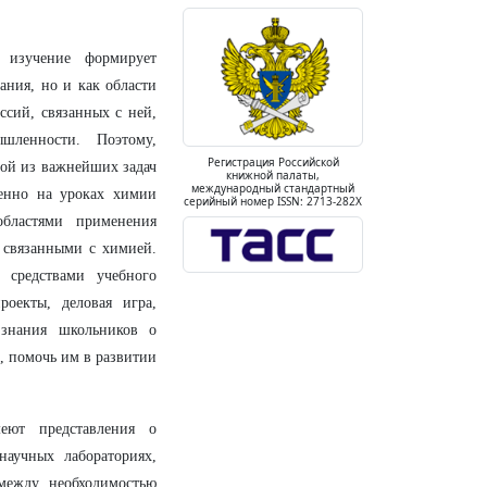
 изучение формирует
ания, но и как области
ссий, связанных с ней,
ленности. Поэтому,
Регистрация Российской
ной из важнейших задач
книжной палаты,
международный стандартный
менно на уроках химии
серийный номер ISSN: 2713-282X
областями применения
 связанными с химией.
 средствами учебного
роекты, деловая игра,
 знания школьников о
, помочь им в развитии
еют представления о
научных лабораториях,
 между необходимостью