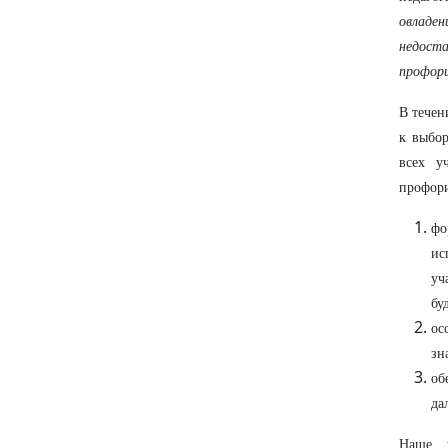
овладе
недост
профори
В течен
к выбор
всех у
профори
фо
ис
уч
бу
ос
зн
об
да
Наше у