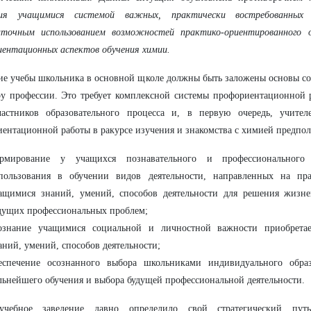
ния учащимися системой важных, практически востребованны
аточным использованием возможностей практико-ориентированного о
ентационных аспектов обучения химии.
ие учебы школьника в основной щколе должны быть заложены основы с
у профессии. Это требует комплексной системы профориентационной 
частников образовательного процесса и, в первую очередь, учител
ентационной работы в ракурсе изучения и знакомства с химией предпол
рмирование у учащихся познавательного и профессионального
пользования в обучении видов деятельности, направленных на пра
ащимися знаний, умений, способов деятельности для решения жизн
дущих профессиональных проблем;
ознание учащимися социальной и личностной важности приобрет
аний, умений, способов деятельности;
еспечение осознанного выбора школьниками индивидуального образ
льнейшего обучения и выбора будущей профессиональной деятельности.
чебное заведение давно определило свой стратегический пу