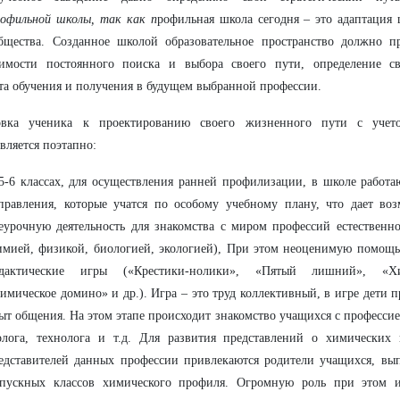
рофильной школы, так как п
рофильная школа сегодня – это адаптация
общества. Созданное школой образовательное пространство должно 
димости постоянного поиска и выбора своего пути, определение св
а обучения и получения в будущем выбранной профессии.
овка ученика к проектированию своего жизненного пути с учет
вляется поэтапно:
5-6 классах, для осуществления ранней профилизации, в школе работа
правления, которые учатся по особому учебному плану, что дает воз
еурочную деятельность для знакомства с миром профессий естественн
имией, физикой, биологией, экологией), При этом неоценимую помощь
дактические игры («Крестики-нолики», «Пятый лишний», «Хи
имическое домино» и др.). Игра – это труд коллективный, в игре дети п
ыт общения. На этом этапе происходит знакомство учащихся с профессие
олога, технолога и т.д. Для развития
представлений о химических 
едставителей данных профессии привлекаются родители учащихся, вы
пускных классов химического профиля. Огромную роль при этом 