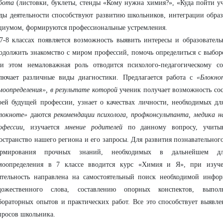
бота
(листовки, буклеты, стенды «Кому нужна химия?», «Куда пойти уч
ды деятельности способствуют развитию школьников, интеграции образ
циумом, формируются профессиональные устремления.
7-8 классах появляется возможность выявить интересы и образовател
одолжить знакомство с миром профессий, помочь определиться с выбо
и этом немаловажная роль отводится психолого-педагогическому с
лючает различные виды диагностики. Предлагается работа с
«Блокно
моопределения», в результате которой
ученик получает возможность сос
оей будущей профессии, узнает о качествах личности, необходимых д
локноте»
даются
рекомендации психолога, профконсультанта, медика 
офессии,
изучается
мнение родителей
по данному вопросу, учитыва
остранство нашего региона и его запросы. Для развития познавательного
рмирования прочных знаний, необходимых в дальнейшем для
моопределения в 7 классе вводится курс «Химия и Я», при изуч
ятельность направлена на самостоятельный поиск необходимой инфо
дожественного слова, составлению опорных конспектов, выпол
бораторных опытов и практических работ. Все это способствует выяв
просов школьника.