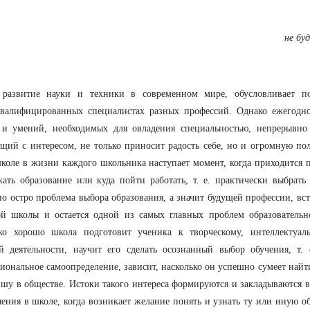
не бу
 развитие науки и техники в современном мире, обусловливает по
квалифицированных специалистах разных профессий. Однако ежегодн
 и умений, необходимых для овладения специальностью, непрерывно
щий с интересом, не только приносит радость себе, но и огромную по
коле в жизни каждого школьника наступает момент, когда приходится 
ать образование или куда пойти работать, т. е. практически выбрат
о остро проблема выбора образования, а значит будущей профессии, вс
й школы и остается одной из самых главных проблем образовательно
ько хорошо школа подготовит ученика к творческому, интеллектуал
й деятельности, научит его сделать осознанный выбор обучения, т. 
иональное самоопределение, зависит, насколько он успешно сумеет найт
шу в обществе. Истоки такого интереса формируются и закладываются в
чения в школе, когда возникает желание понять и узнать ту или иную о