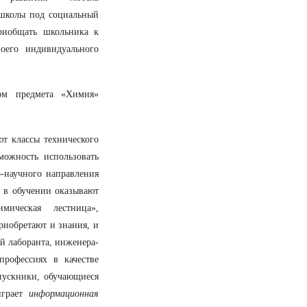
 школы под социальный
приобщать школьника к
оего индивидуального
ом предмета «Химия»
ют классы технического
можность использовать
о-научного направления
 в обучении оказывают
мическая лестница»,
риобретают и знания, и
й лаборанта, инженера-
профессиях в качестве
пускники, обучающиеся
играет
информационная