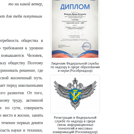
то ни какой ветер,
дет для тебя попутным.
требность общества в
о требования к уровню
 повышаются. Человек,
льзу обществу. Поэтому
Лицензия Федеральной службы
по надзору в сфере образования
принимать решение, где
и науки (Рособрнадзор)
ь свой жизненный путь.
тает перед школьниками
го развития. От того,
ьному труду, активной
е. по сути, совершить
и место в жизни, занять
Регистрация в Федеральной
службе по надзору в сфере
 течение первых девяти
связи, информационных
технологий и массовых
бласть науки и техники,
коммуникаций (Роскомнадзор)