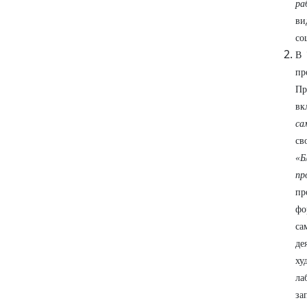
ра
ви
со
В 
пр
Пр
вк
са
св
«Б
пр
пр
фо
са
де
ху
ла
за