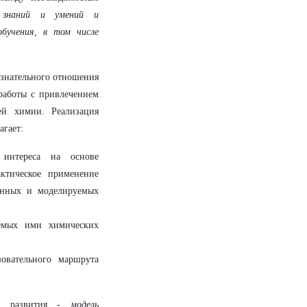
х знаний и умений и
бучения, в том числе
ознательного отношения
работы с привлечением
ей химии. Реализация
агает:
 интереса на основе
ктическое применение
енных и моделируемых
аемых ими химических
овательного маршрута
ть развития -
модель