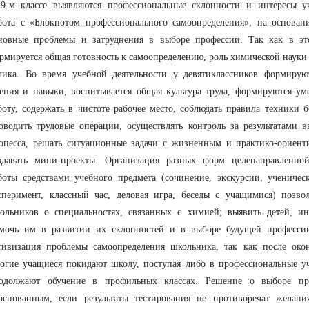
9-м классе выявляются профессиональные склонности и интересы у
бота с «Блокнотом профессионального самоопределения», на основан
новные проблемы и затруднения в выборе профессии. Так как в эт
рмируется общая готовность к самоопределению, роль химической науки 
лика. Во время учебной деятельности у девятиклассников формирую
ения и навыки, воспитывается общая культура труда, формируются ум
боту, содержать в чистоте рабочее место, соблюдать правила техники б
оводить трудовые операции, осуществлять контроль за результатами 
оцесса, решать ситуационные задачи с жизненным и практико-ориент
здавать мини-проекты. Организация разных форм целенаправленно
боты средствами учебного предмета (сочинение, экскурсии, учениче
сперимент, классный час, деловая игра, беседы с учащимися) позво
ольников о специальностях, связанных с химией; выявить детей, и
мочь им в развитии их склонностей и в выборе будущей профессии
тивизация проблемы самоопределения школьника, так как после окон
огие учащиеся покидают школу, поступая либо в профессиональные уч
одолжают обучение в профильных классах. Решение о выборе пр
основанным, если результаты тестирования не противоречат желан