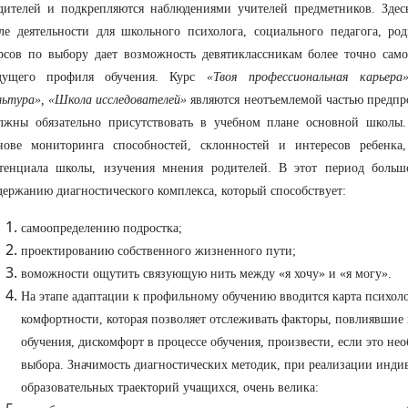
дителей и подкрепляются наблюдениями учителей предметников. Здесь
ле деятельности для школьного психолога, социального педагога, ро
рсов по выбору дает возможность девятиклассникам более точно само
дущего профиля обучения. Курс
«Твоя профессиональная карьер
льтура»,
«Школа исследователей»
являются неотъемлемой частью предпр
лжны обязательно присутствовать в учебном плане основной школы
нове мониторинга способностей, склонностей и интересов ребенка
тенциала школы, изучения мнения родителей. В этот период больш
держанию диагностического комплекса, который способствует:
самоопределению подростка;
проектированию собственного жизненного пути;
воможности ощутить связующую нить между «я хочу» и «я могу».
На этапе адаптации к профильному обучению вводится карта психол
комфортности, которая позволяет отслеживать факторы, повлиявшие
обучения, дискомфорт в процессе обучения, произвести, если это не
выбора. Значимость диагностических методик, при реализации инд
образовательных траекторий учащихся, очень велика: