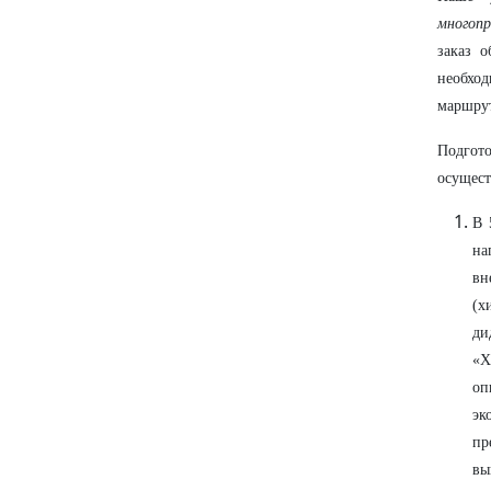
многоп
заказ 
необхо
маршрут
Подгот
осущест
В 
на
вн
(х
ди
«Х
оп
эк
пр
вы