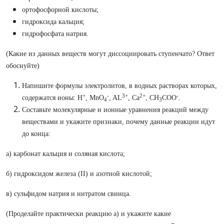
ортофосфорной кислоты;
гидроксида кальция;
гидрофосфата натрия.
(Какие из данных веществ могут диссоциировать ступенчато? Ответ
обоснуйте)
Напишите формулы электролитов, в водных растворах которых,
+
-
3+
2+
-
содержатся ионы: H
, MnO
, AL
, Ca
, CH
COO
.
4
3
Составьте молекулярные и ионные уравнения реакций между
веществами и укажите признаки, почему данные реакции идут
до конца:
а) карбонат кальция и соляная кислота;
б) гидроксидом железа (II) и азотной кислотой;
в) сульфидом натрия и нитратом свинца.
(Проделайте практически реакцию а) и укажите какие