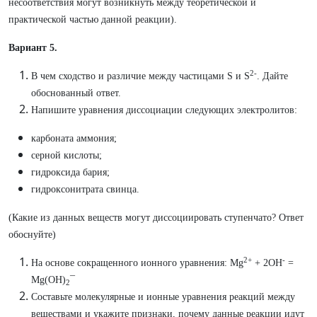
несоответствия могут возникнуть между теоретической и
практической частью данной реакции).
Вариант 5.
2
-
В чем сходство и различие между частицами S и S
. Дайте
обоснованный ответ.
Напишите уравнения диссоциации следующих электролитов:
карбоната аммония;
серной кислоты;
гидроксида бария;
гидроксонитрата свинца.
(Какие из данных веществ могут диссоциировать ступенчато? Ответ
обоснуйте)
2+
-
На основе сокращенного ионного уравнения: Mg
+ 2OН
=
Mg(OH)
¯
2
Составьте молекулярные и ионные уравнения реакций между
веществами и укажите признаки, почему данные реакции идут