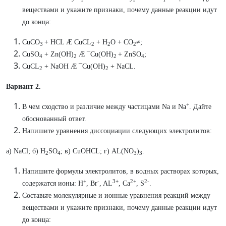
веществами и укажите признаки, почему данные реакции идут
до конца:
CuСО
+ HCL Æ CuCL
+ H
O + CO
≠;
3
2
2
2
CuSO
+ Zn(OH)
Æ ¯Cu(OH)
+ ZnSO
;
4
2
2
4
CuCL
+ NaOH Æ ¯Cu(OH)
+ NaCL.
2
2
Вариант 2.
+
В чем сходство и различие между частицами Na и Na
. Дайте
обоснованный ответ.
Напишите уравнения диссоциации следующих электролитов:
а) NaCl; б) H
SO
; в) CuOHCL; г) AL(NO
)
.
2
4
3
3
Напишите формулы электролитов, в водных растворах которых,
+
-
3+
2+
2-
содержатся ионы: H
, Br
, AL
, Ca
, S
.
Составьте молекулярные и ионные уравнения реакций между
веществами и укажите признаки, почему данные реакции идут
до конца: