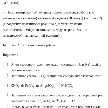
за диктант).
3. Программированный контроль. Самостоятельная работа (по
нескольким вариантам) включает 4 задания (30 минут) (карточка 2).
(Проделайте практически реакцию а) и укажите какие
несоответствия могут возникнуть между теоретической и
практической частью данной реакции).
Карточка 2. Самостоятельная работа
Вариант 1.
+
В чем сходство и различие между частицами Na и Na
. Дайте
обоснованный ответ.
Напишите уравнения диссоциации следующих электролитов:
KNO
; б) FeCL
; в) AL
(SO
)
;.г) NaHCO
.
3
3
2
4
3
3
Напишите формулы электролитов, в водных растворах которых,
+
-
3+
2+
-
содержатся ионы: К
, NO
, AL
, Ca
, CL
.
3
Составьте молекулярные и ионные уравнения реакций между