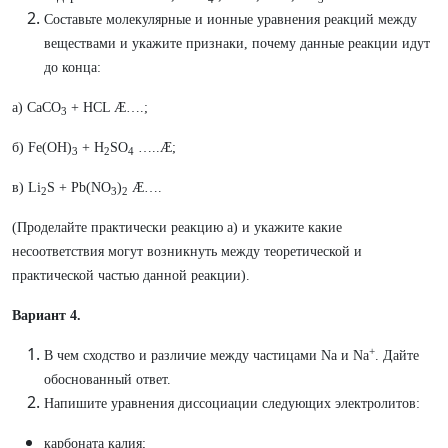
Составьте молекулярные и ионные уравнения реакций между
веществами и укажите признаки, почему данные реакции идут
до конца:
а) CaCO
+ HCL Æ….;
3
б) Fe(OH)
+ H
SO
…..Æ;
3
2
4
в) Li
S + Pb(NO
)
Æ….
2
3
2
(Проделайте практически реакцию а) и укажите какие
несоответствия могут возникнуть между теоретической и
практической частью данной реакции).
Вариант 4.
+
В чем сходство и различие между частицами Na и Na
. Дайте
обоснованный ответ.
Напишите уравнения диссоциации следующих электролитов:
карбоната калия;