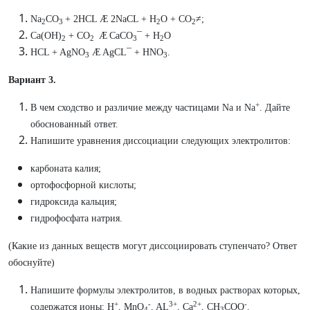
Na
CO
+ 2HCL Æ 2NaCL + H
O + CO
≠;
2
3
2
2
Са(ОH)
+ CO
Æ
СаCO
¯ + H
О
2
2
3
2
HCL + AgNO
Æ AgCL¯ + HNO
.
3
3
Вариант 3.
+
В чем сходство и различие между частицами Na и Na
. Дайте
обоснованный ответ.
Напишите уравнения диссоциации следующих электролитов:
карбоната калия;
ортофосфорной кислоты;
гидроксида кальция;
гидрофосфата натрия.
(Какие из данных веществ могут диссоциировать ступенчато? Ответ
обоснуйте)
Напишите формулы электролитов, в водных растворах которых,
+
-
3+
2+
-
содержатся ионы: H
, MnO
, AL
, Ca
, CH
COO
.
4
3