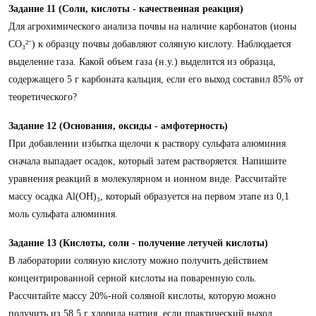
Задание 11 (Соли, кислоты - качественная реакция)
Для агрохимического анализа почвы на наличие карбонатов (ионы
CO₃²⁻) к образцу почвы добавляют соляную кислоту. Наблюдается
выделение газа. Какой объем газа (н.у.) выделится из образца,
содержащего 5 г карбоната кальция, если его выход составил 85% от
теоретического?
Задание 12 (Основания, оксиды - амфотерность)
При добавлении избытка щелочи к раствору сульфата алюминия
сначала выпадает осадок, который затем растворяется. Напишите
уравнения реакций в молекулярном и ионном виде. Рассчитайте
массу осадка Al(OH)₃, который образуется на первом этапе из 0,1
моль сульфата алюминия.
Задание 13 (Кислоты, соли - получение летучей кислоты)
В лаборатории соляную кислоту можно получить действием
концентрированной серной кислоты на поваренную соль.
Рассчитайте массу 20%-ной соляной кислоты, которую можно
получить из 58,5 г хлорида натрия, если практический выход