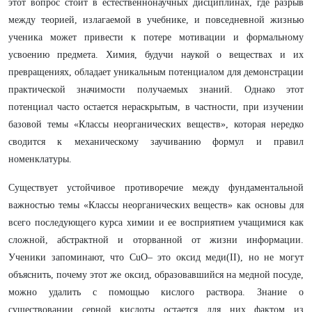
этот вопрос стоит в естественнонаучных дисциплинах, где разрыв
между теорией, излагаемой в учебнике, и повседневной жизнью
ученика может привести к потере мотивации и формальному
усвоению предмета. Химия, будучи наукой о веществах и их
превращениях, обладает уникальным потенциалом для демонстрации
практической значимости получаемых знаний. Однако этот
потенциал часто остается нераскрытым, в частности, при изучении
базовой темы «Классы неорганических веществ», которая нередко
сводится к механическому заучиванию формул и правил
номенклатуры.
Существует устойчивое противоречие между фундаментальной
важностью темы «Классы неорганических веществ» как основы для
всего последующего курса химии и ее восприятием учащимися как
сложной, абстрактной и оторванной от жизни информации.
Ученики запоминают, что CuO– это оксид меди(II), но не могут
объяснить, почему этот же оксид, образовавшийся на медной посуде,
можно удалить с помощью кислого раствора. Знание о
существовании серной кислоты остается для них фактом из