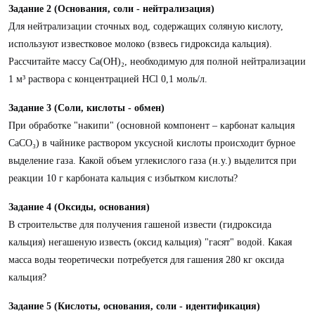
Задание 2 (Основания, соли - нейтрализация)
Для нейтрализации сточных вод, содержащих соляную кислоту,
используют известковое молоко (взвесь гидроксида кальция).
Рассчитайте массу Ca(OH)₂, необходимую для полной нейтрализации
1 м³ раствора с концентрацией HCl 0,1 моль/л.
Задание 3 (Соли, кислоты - обмен)
При обработке "накипи" (основной компонент – карбонат кальция
CaCO₃) в чайнике раствором уксусной кислоты происходит бурное
выделение газа. Какой объем углекислого газа (н.у.) выделится при
реакции 10 г карбоната кальция с избытком кислоты?
Задание 4 (Оксиды, основания)
В строительстве для получения гашеной извести (гидроксида
кальция) негашеную известь (оксид кальция) "гасят" водой. Какая
масса воды теоретически потребуется для гашения 280 кг оксида
кальция?
Задание 5 (Кислоты, основания, соли - идентификация)