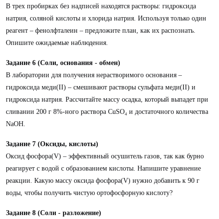
В трех пробирках без надписей находятся растворы: гидроксида
натрия, соляной кислоты и хлорида натрия. Используя только один
реагент – фенолфталеин – предложите план, как их распознать.
Опишите ожидаемые наблюдения.
Задание 6 (Соли, основания - обмен)
В лаборатории для получения нерастворимого основания –
гидроксида меди(II) – смешивают растворы сульфата меди(II) и
гидроксида натрия. Рассчитайте массу осадка, который выпадет при
сливании 200 г 8%-ного раствора CuSO₄ и достаточного количества
NaOH.
Задание 7 (Оксиды, кислоты)
Оксид фосфора(V) – эффективный осушитель газов, так как бурно
реагирует с водой с образованием кислоты. Напишите уравнение
реакции. Какую массу оксида фосфора(V) нужно добавить к 90 г
воды, чтобы получить чистую ортофосфорную кислоту?
Задание 8 (Соли - разложение)