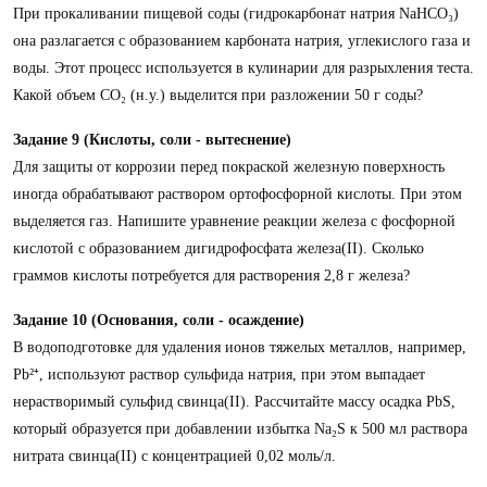
При прокаливании пищевой соды (гидрокарбонат натрия NaHCO₃)
она разлагается с образованием карбоната натрия, углекислого газа и
воды. Этот процесс используется в кулинарии для разрыхления теста.
Какой объем CO₂ (н.у.) выделится при разложении 50 г соды?
Задание 9 (Кислоты, соли - вытеснение)
Для защиты от коррозии перед покраской железную поверхность
иногда обрабатывают раствором ортофосфорной кислоты. При этом
выделяется газ. Напишите уравнение реакции железа с фосфорной
кислотой с образованием дигидрофосфата железа(II). Сколько
граммов кислоты потребуется для растворения 2,8 г железа?
Задание 10 (Основания, соли - осаждение)
В водоподготовке для удаления ионов тяжелых металлов, например,
Pb²⁺, используют раствор сульфида натрия, при этом выпадает
нерастворимый сульфид свинца(II). Рассчитайте массу осадка PbS,
который образуется при добавлении избытка Na₂S к 500 мл раствора
нитрата свинца(II) с концентрацией 0,02 моль/л.