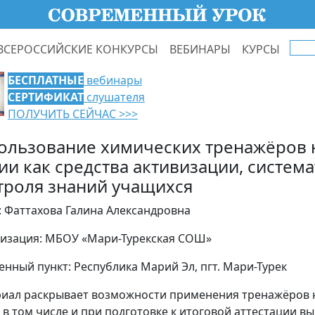
ВСЕРОССИЙСКИЕ КОНКУРСЫ
ВЕБИНАРЫ
КУРСЫ
БЕСПЛАТНЫЕ
вебинары
СЕРТИФИКАТ
слушателя
ПОЛУЧИТЬ СЕЙЧАС >>>
ользование химических тренажёров 
ии как средства активизации, систем
троля знаний учащихся
: Фаттахова Галина Александровна
изация: МБОУ «Мари-Турекская СОШ»
енный пункт: Республика Марий Эл, пгт. Мари-Турек
иал раскрывает возможности применения тренажёров н
, в том числе и при подготовке к итоговой аттестации в