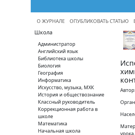
О ЖУРНАЛЕ
ОПУБЛИКОВАТЬ СТАТЬЮ
Школа
Администратор
Английский язык
Библиотека школы
Исп
Биология
хим
География
кон
Информатика
Искусство, музыка, МХК
Автор
История и обществознание
Классный руководитель
Орган
Коррекционная работа в
Насел
школе
Математика
Матер
Начальная школа
урока