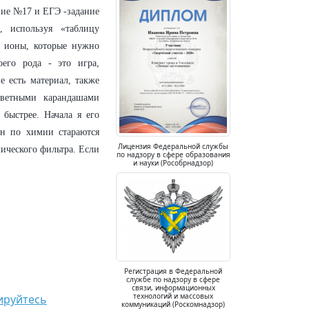
ние №17 и ЕГЭ -задание
 используя «таблицу
я ионы, которые нужно
его рода - это игра,
 есть материал, также
ветными карандашами
быстрее. Начала я его
ен по химии стараются
Лицензия Федеральной службы
мического фильтра. Если
по надзору в сфере образования
и науки (Рособрнадзор)
Регистрация в Федеральной
службе по надзору в сфере
связи, информационных
технологий и массовых
ируйтесь
коммуникаций (Роскомнадзор)