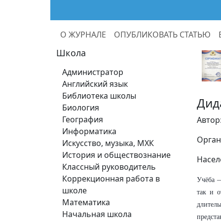
О ЖУРНАЛЕ
ОПУБЛИКОВАТЬ СТАТЬЮ
Школа
Администратор
Английский язык
Библиотека школы
Дид
Биология
География
Автор
Информатика
Орган
Искусство, музыка, МХК
История и обществознание
Насел
Классный руководитель
Коррекционная работа в
Учёба —
школе
так и 
Математика
длитель
Начальная школа
предста