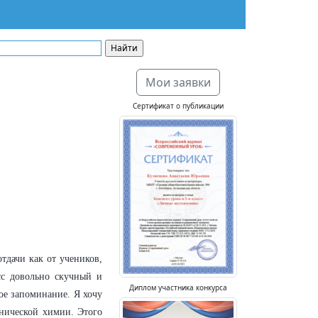
Мои заявки
Сертификат о публикации
тдачи как от учеников,
сс довольно скучный и
Диплом участника конкурса
ое запоминание. Я хочу
нической химии. Этого