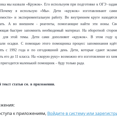
ка мы назвали «Кружок». Его используем при подготовке к ОГЭ -зада
очему я использую «Мы». Дети «кружок» изготавливают сами,
имости» и экспериментальную работу. Во внутреннем круге находятс
нать. А во внешнем - реагенты, помогающие найти эти ионы. Сво
ющая быстрее запомнить необходимый материал. На оборотной стороне
 для этой темы. Дети сами дополняют «кружок». В этом году ц
вали осадки. С помощью этого помощника процесс запоминания идёт 
ять с 1992 года и по сегодняшний день. Дети, которые сдают экзам
ть его до 11 класса. На «скорую руку» возможно его изготовление из хи
 пригодится маленький помощник - буду только рада.
 текст статьи см. в приложении.
жения:
оступа к приложениям,
Войдите в систему или зарегистр