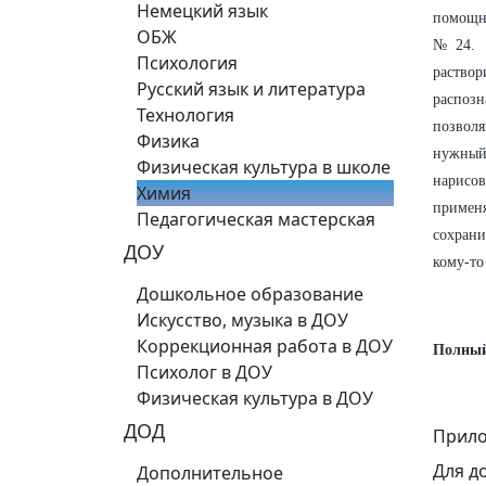
Немецкий язык
помощни
ОБЖ
№24. П
Психология
раствор
Русский язык и литература
распоз
Технология
позволя
Физика
нужный
Физическая культура в школе
нарисо
Химия
примен
Педагогическая мастерская
сохрани
ДОУ
кому-то
Дошкольное образование
Искусство, музыка в ДОУ
Коррекционная работа в ДОУ
Полный
Психолог в ДОУ
Физическая культура в ДОУ
ДОД
Прило
Для д
Дополнительное