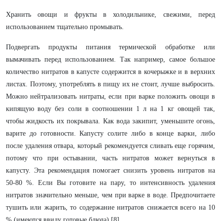
Хранить овощи и фрукты в холодильнике, свежими, перед
использованием тщательно промывать.
Подвергать продукты питания термической обработке или
вымачивать перед использованием. Так например, с
амое большое
количество нитратов в капусте содержится в кочерыжке и в верхних
листах. Поэтому, употреблять в пищу их не стоит, лучше выбросить.
Можно нейтрализовать нитраты, если при варке положить овощи в
кипящую воду без соли в соотношении 1 л на 1 кг овощей так,
чтобы жидкость их покрывала. Как вода закипит, уменьшите огонь,
варите до готовности. Капусту солите либо в конце варки, либо
после удаления отвара, который рекомендуется сливать еще горячим,
потому что при остывании, часть нитратов может вернуться в
капусту. Эта рекомендация помогает снизить уровень нитратов на
50-80 %. Если Вы готовите на пару, то интенсивность удаления
нитратов значительно меньше, чем при варке в воде. Предпочитаете
тушить или жарить, то содержание нитратов снижается всего на 10
% (имеются ввиду готовые блюда)
[8]
.