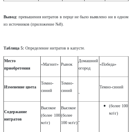
Вывод:
превышения нитратов в перце не было выявлено ни в одном
из источников (приложение №8).
Таблица 5:
Определение нитратов в капусте.
Место
Домашний
«Магнит»
Рынок
«Победа»
приобретения
огород
Темно-
Темно-
Изменение цвета
Темно-синий
синий
синий
-
(более 100
Высокое
Высокое
Содержание
мл\г)
(более 100
(более
нитратов
-
мл\г)
100 мл\г)