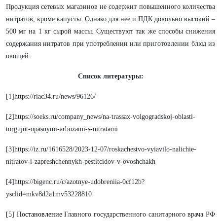
Продукция сетевых магазинов не содержит повышенного количества
нитратов, кроме капусты. Однако для нее и ПДК довольно высокий –
500 мг на 1 кг сырой массы. Существуют так же способы снижения
содержания нитратов при употреблении или приготовлении блюд из
овощей.
Список литературы:
[1]https://riac34.ru/news/96126/
[2]https://soeks.ru/company_news/na-trassax-volgogradskoj-oblasti-
torgujut-opasnymi-arbuzami-s-nitratami
[3]https://iz.ru/1616528/2023-12-07/roskachestvo-vyiavilo-nalichie-
nitratov-i-zapreshchennykh-pestitcidov-v-ovoshchakh
[4]https://bigenc.ru/c/azotnye-udobreniia-0cf12b?
ysclid=mkv8d2a1mv53228810
[5] Постановление
Главного государственного санитарного врача РФ