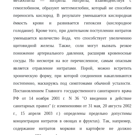
метаболиты — нитриты. Нитриты, взаимодействуя с
гемоглобином, образуют метгемоглобин, который не способен
переносить кислород. В результате уменьшается кислородная
ёмкость крови и развивается гипоксия (кислородное
голодание). Кроме того, при длительном поступлении нитратов
уменьшается количество йода, что способствует увеличению
щитовидной железы. Также, соли могут вызвать резкое
понижение артериального давления, расширяя кровеносные
сосуды. Но несмотря на все перечисленное, самым опасным
является отравление нитратами. Порой, можно встретить
хроническую форму, при которой соединения накапливаются
постепенно, маскируясь под симптомами обычной усталости.
Постановлением Главного государственного санитарного врача
РФ от 14 ноября 2001 г. N 36 "О введении в действие
санитарных правил" (с изменениями от 31 мая, 20 августа 2002
г., 15 апреля 2003 г.) определены предельно допустимы
концентрации нитратов в овощах и фруктах). Так, например,
содержание нитратов моркови и картофеле не должно