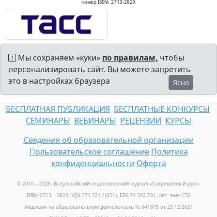
номер ISSN: 2713-282X
Мы сохраняем «куки»
по правилам,
чтобы
персонализировать сайт. Вы можете запретить
это в настройках браузера
Ясно
БЕСПЛАТНАЯ ПУБЛИКАЦИЯ
БЕСПЛАТНЫЕ КОНКУРСЫ
СЕМИНАРЫ
ВЕБИНАРЫ
РЕЦЕНЗИИ
КУРСЫ
Сведения об образовательной организации
Пользовательское соглашение
Политика
конфиденциальности
Оферта
© 2010 – 2026, Всероссийский педагогический журнал «Современный урок
»
ISSN: 2713 – 282X, УДК 371.321.1(051), ББК 74.202.701, Авт. знак С56
Лицензия на образовательную деятельность № 041875 от 29.12.2021