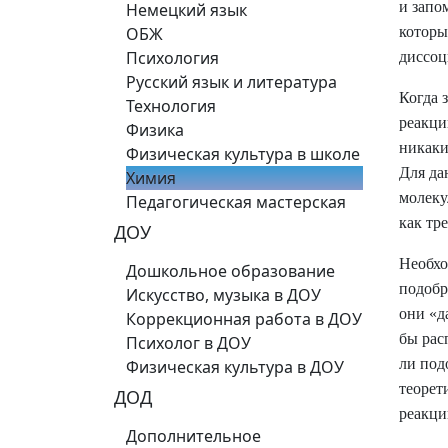
и запо
Немецкий язык
ОБЖ
которы
Психология
диссоц
Русский язык и литература
Когда 
Технология
реакци
Физика
никаки
Физическая культура в школе
Для да
Химия
молеку
Педагогическая мастерская
как тр
ДОУ
Необхо
Дошкольное образование
подобр
Искусство, музыка в ДОУ
они «д
Коррекционная работа в ДОУ
бы рас
Психолог в ДОУ
ли под
Физическая культура в ДОУ
теорет
ДОД
реакц
Дополнительное