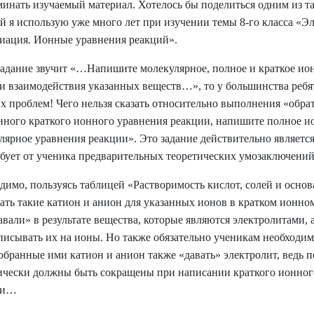
минать изучаемый материал. Хотелось бы поделиться одним из т
й я использую уже много лет при изучении темы 8-го класса «Э
иация. Ионные уравнения реакций».
задание звучит «…Напишите молекулярное, полное и краткое ио
и взаимодействия указанных веществ…», то у большинства ребя
х проблем! Чего нельзя сказать относительно выполнения «обрат
нного краткого ионного уравнения реакции, напишите полное и
лярное уравнения реакции». Это задание действительно являетс
ебует от ученика предварительных теоретических умозаключений
димо, пользуясь таблицей «Растворимость кислот, солей и основ
ать такие катион и анион для указанных ионов в кратком ионно
авали» в результате вещества, которые являются электролитами, 
писывать их на ионы. Но также обязательно ученикам необходим
обранные ими катион и анион также «давать» электролит, ведь
ически должны быть сокращены при написании краткого ионног
ии…