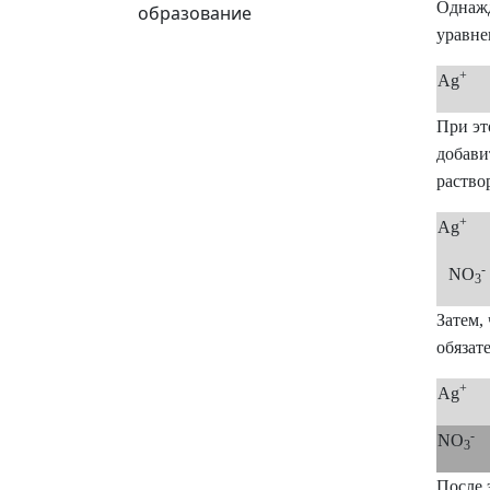
Однажд
образование
уравне
+
Ag
При эт
добави
раство
+
Ag
-
NO
3
Затем,
обязат
+
Ag
-
NO
3
После 