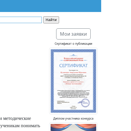
Мои заявки
Сертификат о публикации
ои методические
Диплом участника конкурса
м ученикам понимать