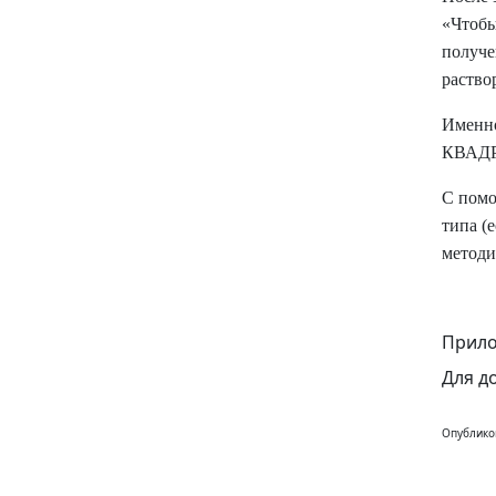
«Чтобы
получе
раство
Именно
КВАДР
С помо
типа (
методи
Прило
Для д
Опублико