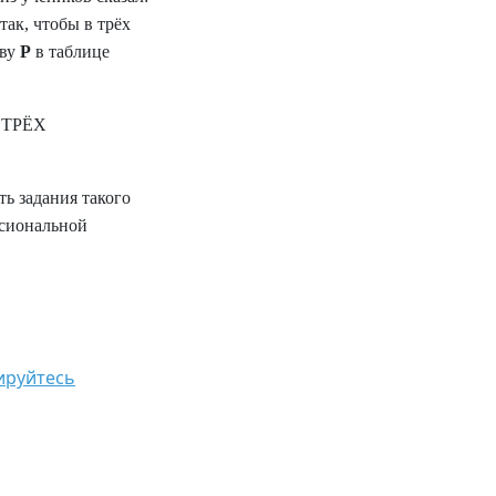
ак, чтобы в трёх
кву
Р
в таблице
М ТРЁХ
ь задания такого
ссиональной
ируйтесь