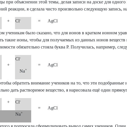
ы при объяснении этой темы, делая записи на доске для одного
ний реакции, я сделала чисто произвольно следующую запись, н
-
+
Cl
=
AgCl
ом ученикам было сказано, что для ионов в кратком ионном ур
ть такие ионы, чтобы для получаемых из данных ионов веществ 
римости обязательно стояла буква Р. Получилась, например, след
-
Cl
+
=
AgCl
+
Na
 чтобы обратить внимание учеников на то, что эти подобранные
ельно дать растворимое вещество, я нарисовала ещё один прямоу
-
+
Cl
=
AgCl
+
Na
этого я попросила сформулировать вывод самих учеников. Один 