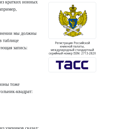
 из кратких ионных
апример,
авнении мы должны
в таблице
Регистрация Российской
книжной палаты,
ующая запись:
международный стандартный
серийный номер ISSN: 2713-282X
 ионы тоже
гольник-квадрат:
из учеников сказал: