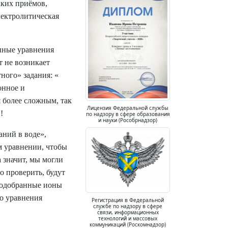
аких приёмов,
лектролитическая
нные уравнения
т не возникает
ного» задания: «
онное и
я более сложным, так
Лицензия Федеральной службы
!
по надзору в сфере образования
и науки (Рособрнадзор)
аний в воде»,
м уравнении, чтобы
а значит, мы могли
о проверить, будут
 подобранные ионы
о уравнения
Регистрация в Федеральной
службе по надзору в сфере
связи, информационных
технологий и массовых
коммуникаций (Роскомнадзор)