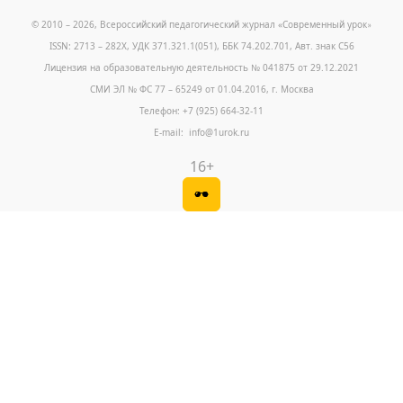
© 2010 – 2026, Всероссийский педагогический журнал «Современный урок
»
ISSN: 2713 – 282X, УДК 371.321.1(051), ББК 74.202.701, Авт. знак С56
Лицензия на образовательную деятельность № 041875 от 29.12.2021
СМИ ЭЛ № ФС 77 – 65249 от 01.04.2016, г. Москва
Телефон: +7 (925) 664-32-11
E-mail: info@1urok.ru
16+