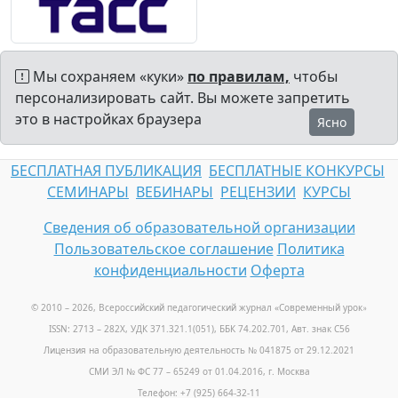
Мы сохраняем «куки»
по правилам,
чтобы
персонализировать сайт. Вы можете запретить
это в настройках браузера
Ясно
БЕСПЛАТНАЯ ПУБЛИКАЦИЯ
БЕСПЛАТНЫЕ КОНКУРСЫ
СЕМИНАРЫ
ВЕБИНАРЫ
РЕЦЕНЗИИ
КУРСЫ
Сведения об образовательной организации
Пользовательское соглашение
Политика
конфиденциальности
Оферта
© 2010 – 2026, Всероссийский педагогический журнал «Современный урок
»
ISSN: 2713 – 282X, УДК 371.321.1(051), ББК 74.202.701, Авт. знак С56
Лицензия на образовательную деятельность № 041875 от 29.12.2021
СМИ ЭЛ № ФС 77 – 65249 от 01.04.2016, г. Москва
Телефон: +7 (925) 664-32-11