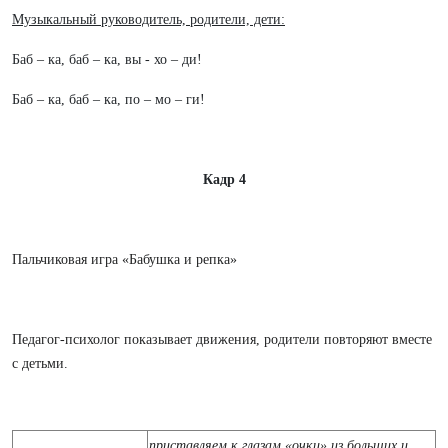
Музыкальный руководитель, родители, дети:
Баб – ка, баб – ка, вы - хо – ди!
Баб – ка, баб – ка, по – мо – ги!
Кадр 4
Пальчиковая игра «Бабушка и репка»
Педагог-психолог показывает движения, родители повторяют вместе
с детьми.
приставляем к глазам «очки» из больших и