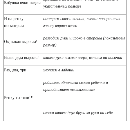
Бабушка очки надела
указательных пальцев
И на репку
смотрим сквозь «очки», слегка поворачивая
посмотрела
голову вправо-влево
разводим руки широко в стороны (показываем
Ох, какая выросла!
размер)
Выше деда выросла!
тянем руки высоко вверх, встаем на носочки
Раз, два, три
хлопаем в ладоши
родитель обнимает своего ребенка и
приподнимает «вытягивает»
Репку ты тяни!!!
слегка тянем друг друга за руки на себя