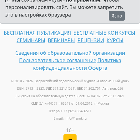
персонализировать сайт. Вы можете запретить
это в настройках браузера
Ясно
БЕСПЛАТНАЯ ПУБЛИКАЦИЯ
БЕСПЛАТНЫЕ КОНКУРСЫ
СЕМИНАРЫ
ВЕБИНАРЫ
РЕЦЕНЗИИ
КУРСЫ
Сведения об образовательной организации
Пользовательское соглашение
Политика
конфиденциальности
Оферта
© 2010 – 2026, Всероссийский педагогический журнал «Современный урок
»
ISSN: 2713 – 282X, УДК 371.321.1(051), ББК 74.202.701, Авт. знак С56
Лицензия на образовательную деятельность № 041875 от 29.12.2021
СМИ ЭЛ № ФС 77 – 65249 от 01.04.2016, г. Москва
Телефон: +7 (925) 664-32-11
E-mail: info@1urok.ru
16+