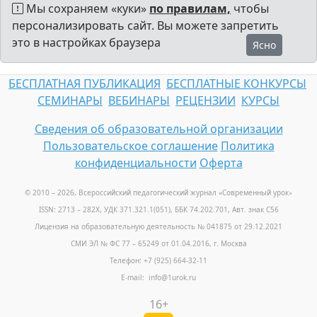
Мы сохраняем «куки»
по правилам,
чтобы
персонализировать сайт. Вы можете запретить
это в настройках браузера
Ясно
БЕСПЛАТНАЯ ПУБЛИКАЦИЯ
БЕСПЛАТНЫЕ КОНКУРСЫ
СЕМИНАРЫ
ВЕБИНАРЫ
РЕЦЕНЗИИ
КУРСЫ
Сведения об образовательной организации
Пользовательское соглашение
Политика
конфиденциальности
Оферта
© 2010 – 2026, Всероссийский педагогический журнал «Современный урок
»
ISSN: 2713 – 282X, УДК 371.321.1(051), ББК 74.202.701, Авт. знак С56
Лицензия на образовательную деятельность № 041875 от 29.12.2021
СМИ ЭЛ № ФС 77 – 65249 от 01.04.2016, г. Москва
Телефон: +7 (925) 664-32-11
E-mail: info@1urok.ru
16+