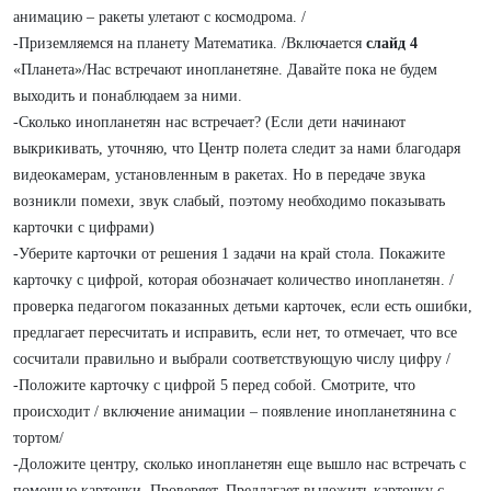
анимацию – ракеты улетают с космодрома. /
-Приземляемся на планету Математика. /Включается
слайд 4
«Планета»/Нас встречают инопланетяне. Давайте пока не будем
выходить и понаблюдаем за ними.
-Сколько инопланетян нас встречает? (Если дети начинают
выкрикивать, уточняю, что Центр полета следит за нами благодаря
видеокамерам, установленным в ракетах. Но в передаче звука
возникли помехи, звук слабый, поэтому необходимо показывать
карточки с цифрами)
-Уберите карточки от решения 1 задачи на край стола. Покажите
карточку с цифрой, которая обозначает количество инопланетян. /
проверка педагогом показанных детьми карточек, если есть ошибки,
предлагает пересчитать и исправить, если нет, то отмечает, что все
сосчитали правильно и выбрали соответствующую числу цифру /
-Положите карточку с цифрой 5 перед собой. Смотрите, что
происходит / включение анимации – появление инопланетянина с
тортом/
-Доложите центру, сколько инопланетян еще вышло нас встречать с
помощью карточки. Проверяет. Предлагает выложить карточку с