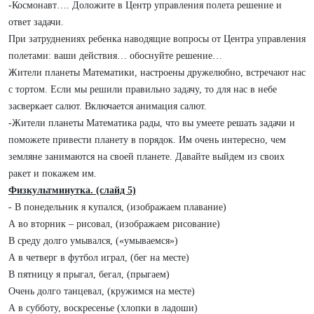
-Космонавт…. Доложите в Центр управления полета решение и
ответ задачи.
При затруднениях ребенка наводящие вопросы от Центра управления
полетами: ваши действия… обоснуйте решение…
Жители планеты Математики, настроены дружелюбно, встречают нас
с т
о
ртом. Если мы решили правильно задачу, то для нас в небе
засверкает салют. Включается анимация салют.
-Жители планеты Математика рады, что вы умеете решать задачи и
поможете привести планету в порядок. Им очень интересно, чем
земляне занимаются на своей планете. Давайте выйдем из своих
ракет и покажем им.
Физкультминутка. (слайд 5)
- В понедельник я купался, (изображаем плавание)
А во вторник – рисовал, (изображаем рисование)
В среду долго умывался, («умываемся»)
А в четверг в футбол играл, (бег на месте)
В пятницу я прыгал, бегал, (прыгаем)
Очень долго танцевал, (кружимся на месте)
А в субботу, воскресенье (хлопки в ладоши)