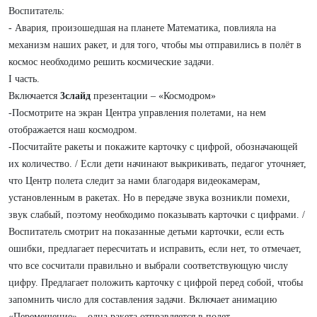
Воспитатель:
- Авария, произошедшая на планете Математика, повлияла на
механизм наших ракет, и для того, чтобы мы отправились в полёт в
космос необходимо решить космические задачи.
I часть.
Включается
3слайд
презентации – «Космодром»
-Посмотрите на экран Центра управления полетами, на нем
отображается наш космодром.
-Посчитайте ракеты и покажите карточку с цифрой, обозначающей
их количество. / Если дети начинают выкрикивать, педагог уточняет,
что Центр полета следит за нами благодаря видеокамерам,
установленным в ракетах. Но в передаче звука возникли помехи,
звук слабый, поэтому необходимо показывать карточки с цифрами. /
Воспитатель смотрит на показанные детьми карточки, если есть
ошибки, предлагает пересчитать и исправить, если нет, то отмечает,
что все сосчитали правильно и выбрали соответствующую числу
цифру. Предлагает положить карточку с цифрой перед собой, чтобы
запомнить число для составления задачи. Включает анимацию
«Перемещение» – одна ракета отправляется в полет.