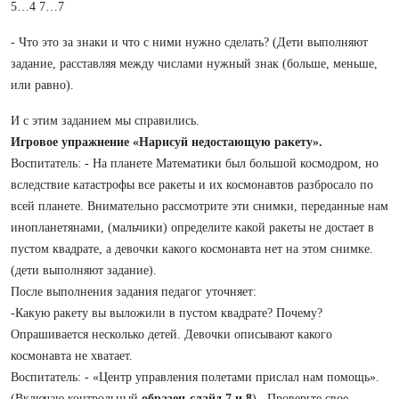
5…4 7…7
- Что это за знаки и что с ними нужно сделать? (Дети выполняют
задание, расставляя между числами нужный знак (больше, меньше,
или равно).
И с этим заданием мы справились.
Игровое упражнение «Нарисуй недостающую ракету».
Воспитатель: - На планете Математики был большой космодром, но
вследствие катастрофы все ракеты и их космонавтов разбросало по
всей планете. Внимательно рассмотрите эти снимки, переданные нам
инопланетянами, (мальчики) определите какой ракеты не достает в
пустом квадрате, а девочки какого космонавта нет на этом снимке.
(дети выполняют задание).
После выполнения задания педагог уточняет:
-Какую ракету вы выложили в пустом квадрате? Почему?
Опрашивается несколько детей. Девочки описывают какого
космонавта не хватает.
Воспитатель: - «Центр управления полетами прислал нам помощь».
(Включаю контрольный
образец-слайд 7 и 8
) . Проверьте свое