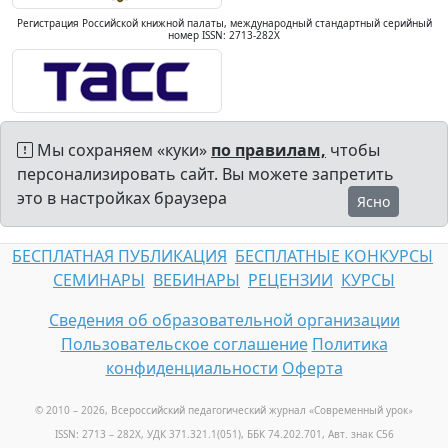
Регистрация Российской книжной палаты, международный стандартный серийный
номер ISSN: 2713-282X
Мы сохраняем «куки»
по правилам,
чтобы
персонализировать сайт. Вы можете запретить
это в настройках браузера
Ясно
БЕСПЛАТНАЯ ПУБЛИКАЦИЯ
БЕСПЛАТНЫЕ КОНКУРСЫ
СЕМИНАРЫ
ВЕБИНАРЫ
РЕЦЕНЗИИ
КУРСЫ
Сведения об образовательной организации
Пользовательское соглашение
Политика
конфиденциальности
Оферта
© 2010 – 2026, Всероссийский педагогический журнал «Современный урок
»
ISSN: 2713 – 282X, УДК 371.321.1(051), ББК 74.202.701, Авт. знак С56