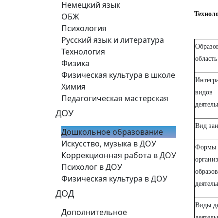
Немецкий язык
Технол
ОБЖ
Психология
Русский язык и литература
Образо
Технология
область
Физика
Физическая культура в школе
Интегр
Химия
видов
Педагогическая мастерская
деятель
ДОУ
Вид зан
Дошкольное образование
Искусство, музыка в ДОУ
Формы
Коррекционная работа в ДОУ
органи
Психолог в ДОУ
образо
Физическая культура в ДОУ
деятель
ДОД
Виды д
Дополнительное
деятель