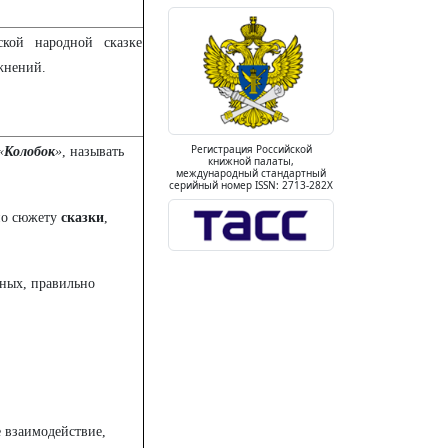
ской народной сказке
жнений.
Регистрация Российской
«
Колобок
»
, называть
книжной палаты,
международный стандартный
серийный номер ISSN: 2713-282X
по сюжету
сказки
,
тных, правильно
 взаимодействие,