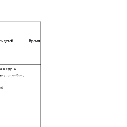
ь детей
Время
 в круг и
ся на работу
е!