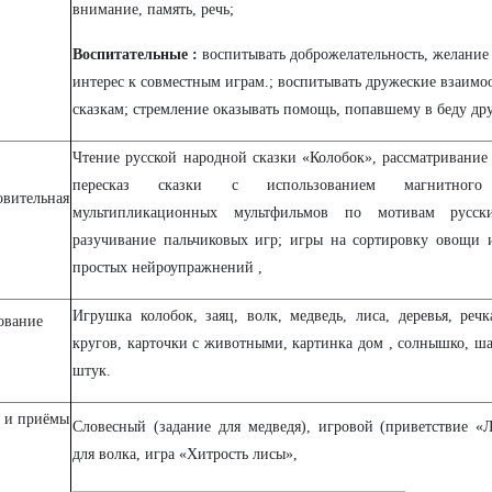
внимание, память, речь;
Воспитательные :
воспитывать доброжелательность, желание
интерес к совместным играм.
; воспитывать дружеские взаимо
сказкам; стремление оказывать помощь, попавшему в беду дру
Чтение русской народной сказки «Колобок», рассматривание
пересказ сказки с использованием магнитного
овительная
мультипликационных мультфильмов по мотивам русск
разучивание пальчиковых игр; игры на сортировку овощи 
простых нейроупражнений ,
Игрушка колобок, заяц, волк, медведь, лиса, деревья, реч
ование
кругов, карточки с животными, картинка дом , солнышко, ш
штук.
 и приёмы
Словесный (задание для медведя), игровой (приветствие 
для волка, игра «Хитрость лисы»,