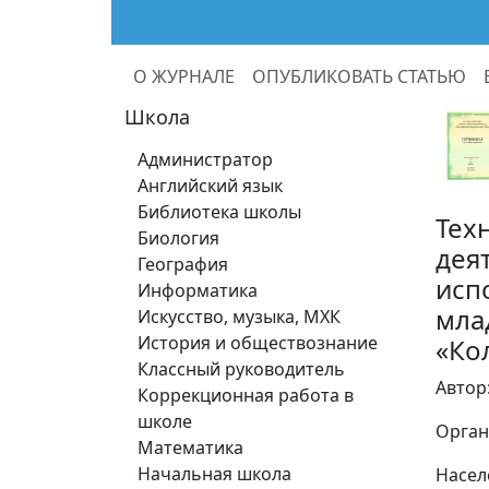
О ЖУРНАЛЕ
ОПУБЛИКОВАТЬ СТАТЬЮ
Школа
Администратор
Английский язык
Библиотека школы
Тех
Биология
дея
География
исп
Информатика
мла
Искусство, музыка, МХК
История и обществознание
«Ко
Классный руководитель
Автор
Коррекционная работа в
школе
Орган
Математика
Начальная школа
Насел