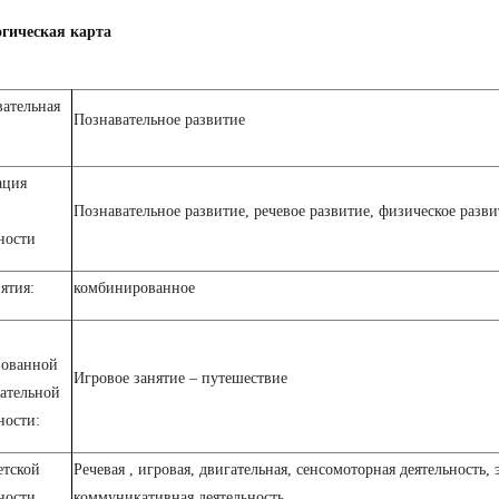
огическая карта
вательная
Познавательное развитие
ация
Познавательное развитие, речевое развитие, физическое разви
ности
ятия:
комбинированное
зованной
Игровое занятие – путешествие
вательной
ности:
етской
Речевая , игровая, двигательная, сенсомоторная деятельность,
ности
коммуникативная деятельность