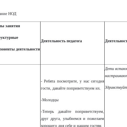
ание НОД
пы занятия
руктурные
Деятельность педагога
Деятельност
поненты деятельности
Дети встают
настраивают
- Ребята посмотрите, у нас сегодня
Здравствуйт
гости, давайте поприветствуем их.
-Молодцы
-Теперь давайте поприветствуем,
друг друга, улыбнемся и пожелаем
хорошего дня себе и нашим гостям.