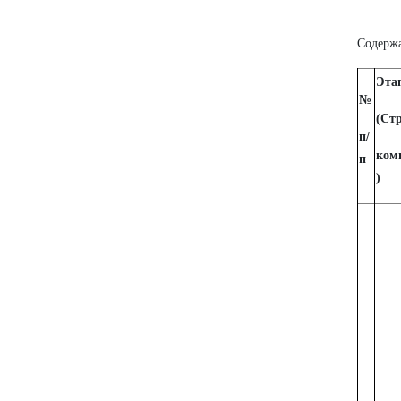
Содерж
Эта
№
(Ст
п/
ком
п
)