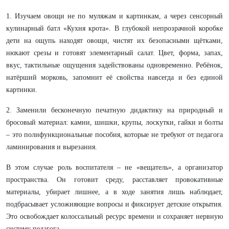
1. Изучаем овощи не по муляжам и картинкам, а через сенсорный
кулинарный батл «Кухня крота». В глубокой непрозрачной коробке
дети на ощупь находят овощи, чистят их безопасными щётками,
нюхают срезы и готовят элементарный салат. Цвет, форма, запах,
вкус, тактильные ощущения задействованы одновременно. Ребёнок,
натёрший морковь, запомнит её свойства навсегда и без единой
картинки.
2. Заменили бесконечную печатную дидактику на природный и
бросовый материал: камни, шишки, крупы, лоскутки, гайки и болты
– это полифункциональные пособия, которые не требуют от педагога
ламинирования и вырезания.
В этом случае роль воспитателя – не «вещатель», а организатор
пространства. Он готовит среду, расставляет провокативные
материалы, убирает лишнее, а в ходе занятия лишь наблюдает,
подбрасывает усложняющие вопросы и фиксирует детские открытия.
Это освобождает колоссальный ресурс времени и сохраняет нервную
систему педагога.