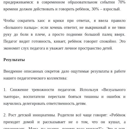
придерживаемся: в современном образовательном событии 70%
времени должен действовать и говорить ребёнок, 30% – взрослый.
Чтобы сократить хаос и крики при ответах, я ввела правило
«Большого пальца»: если хочешь ответит, не выкрикивай и не тяни
руку до боли в плече, а просто подними большой палец вверх.
Педагог видит готовность, кивает, ребёнок говорит спокойно. Это
экономит слух педагога и уважает личное пространство детей.
Результаты
Внедрение описанных секретов дало ощутимые результаты в работе
нашего педагогического коллектива:
1. Снижение тревожности педагогов. Используя «Визуального
тьютора», воспитатели перестали бояться тишины и ошибок и
научились делегировать ответственность детям.
2. Рост детской инициативы. Родители всё чаще говорят: «Ребёнок
приходит домой и рассказывает не о том, что он кушал, а
спрашивает: „Мама, ты знаешь, почему вода мокрая?“». Это и есть