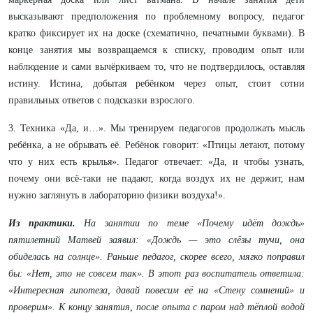
высказывают предположения по проблемному вопросу, педагог
кратко фиксирует их на доске (схематично, печатными буквами). В
конце занятия мы возвращаемся к списку, проводим опыт или
наблюдение и сами вычёркиваем то, что не подтвердилось, оставляя
истину. Истина, добытая ребёнком через опыт, стоит сотни
правильных ответов с подсказки взрослого.
3. Техника «Да, и…». Мы тренируем педагогов продолжать мысль
ребёнка, а не обрывать её. Ребёнок говорит: «Птицы летают, потому
что у них есть крылья». Педагог отвечает: «Да, и чтобы узнать,
почему они всё-таки не падают, когда воздух их не держит, нам
нужно заглянуть в лабораторию физики воздуха!».
Из практики.
На занятии по теме «Почему идёт дождь»
пятилетний Матвей заявил: «Дождь — это слёзы тучи, она
обиделась на солнце». Раньше педагог, скорее всего, мягко поправил
бы: «Нет, это не совсем так». В этот раз воспитатель ответила:
«Интересная гипотеза, давай повесим её на «Стену сомнений» и
проверим». К концу занятия, после опыта с паром над тёплой водой