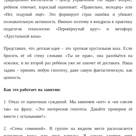
ребёнок отвечает, взрослый оценивает: «Правильно, молодец» или
«Нет, подумай ещё». Это формирует страх ошибки и убивает
познавательную активность. Именно поэтому я внедрила в практику
педагогов технологию «Перевёрнутый круг» и метафору
«Хрустальной вазы».
Представьте, что детская идея – это хрупкая хрустальная ваза. Если
бросить её об стену словами «Ты не прав», она разобьётся на
осколки, и во второй раз ребёнок уже не захочет её доставать. Наша
задача – принять любую гипотезу, даже самую фантастическую, как
ценность.
Как это работает на занятии:
1. Отказ от оценочных суждений. Мы заменяем «нет» и «не совсем
так» на фразу: «Это интересная гипотеза. Давайте проверим её
вместе с остальными!».
2. «Стена сомнений». В группе на видном месте располагается
маркерная доска или лист ватмана. В начале занятия дети