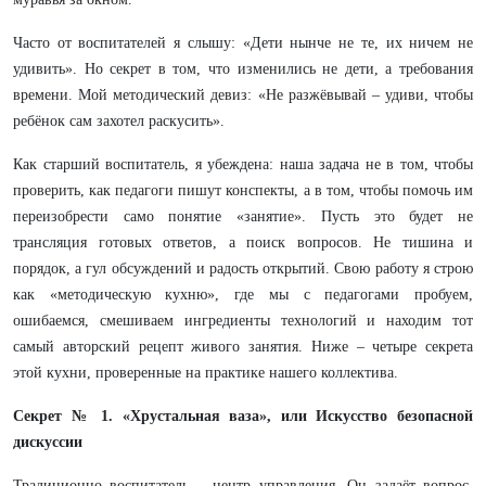
Часто от воспитателей я слышу: «Дети нынче не те, их ничем не
удивить». Но секрет в том, что изменились не дети, а требования
времени. Мой методический девиз: «Не разжёвывай – удиви, чтобы
ребёнок сам захотел раскусить».
Как старший воспитатель, я убеждена: наша задача не в том, чтобы
проверить, как педагоги пишут конспекты, а в том, чтобы помочь им
переизобрести само понятие «занятие». Пусть это будет не
трансляция готовых ответов, а поиск вопросов. Не тишина и
порядок, а гул обсуждений и радость открытий. Свою работу я строю
как «методическую кухню», где мы с педагогами пробуем,
ошибаемся, смешиваем ингредиенты технологий и находим тот
самый авторский рецепт живого занятия. Ниже – четыре секрета
этой кухни, проверенные на практике нашего коллектива.
Секрет № 1. «Хрустальная ваза», или Искусство безопасной
дискуссии
Традиционно воспитатель – центр управления. Он задаёт вопрос,