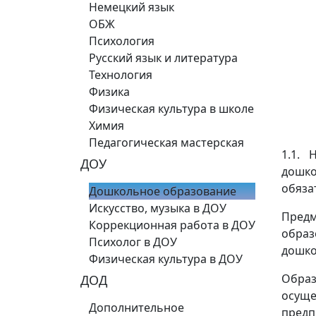
Немецкий язык
ОБЖ
Психология
Русский язык и литература
Технология
Физика
Физическая культура в школе
Химия
Педагогическая мастерская
1.1. 
ДОУ
дошко
обяза
Дошкольное образование
Искусство, музыка в ДОУ
Пред
Коррекционная работа в ДОУ
обра
Психолог в ДОУ
дошко
Физическая культура в ДОУ
Образ
ДОД
осущ
Дополнительное
предп