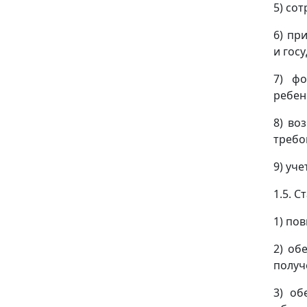
5) со
6) пр
и госу
7) фо
ребен
8) во
требо
9) уч
1.5. 
1) по
2) об
получ
3) об