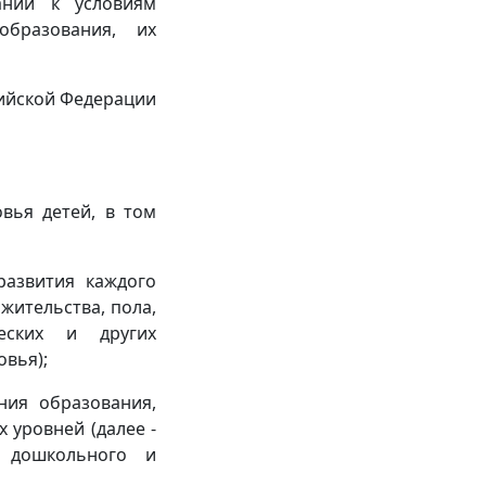
аний к условиям
образования, их
сийской Федерации
вья детей, в том
развития каждого
жительства, пола,
ческих и других
овья);
ния образования,
 уровней (далее -
м дошкольного и