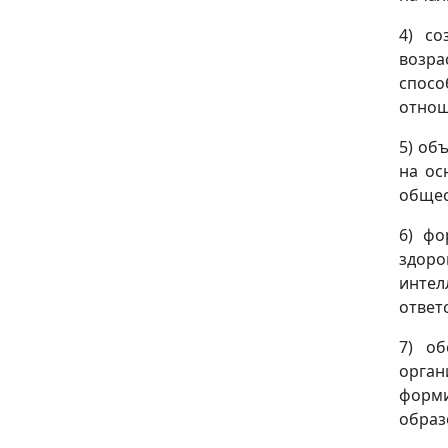
4) со
возра
спосо
отнош
5) об
на ос
общес
6) фо
здоро
интел
ответ
7) о
орга
форм
образ