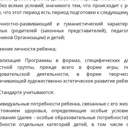
 без всяких условий; значимого тем, что происходит с 
м, что этот период есть период подготовки к следующем
чностно-развивающий и гуманистический характер
лых (родителей (законных представителей), педаг
ников Организации) и детей;
ажение личности ребенка;
еализация Программы в формах, специфических д
астной группы, прежде всего в форме игры, по
едовательской деятельности, в форме творческ
ечивающей художественно-эстетическое развитие ребе
В Стандарте учитываются:
дивидуальные потребности ребенка, связанные с его жи
стоянием здоровья, определяющие особые услов
ования (далее - особые образовательные потребности
бности отдельных категорий детей, в том числе 