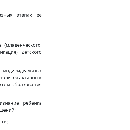
зных этапах ее
 (младенческого,
икация) детского
е индивидуальных
ановится активным
ектом образования
изнание ребенка
шений;
сти;