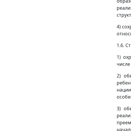
обра
реал
струк
4) со
относ
1.6. 
1) ох
числе
2) об
ребен
наци
особе
3) об
реали
прее
начал