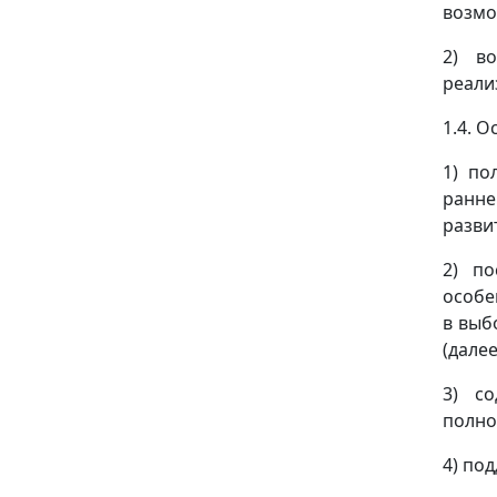
возмо
2) в
реали
1.4. 
1) по
ранне
разви
2) по
особе
в выб
(дале
3) со
полно
4) по