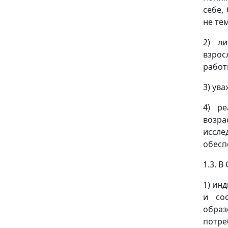
себе,
не те
2) ли
взрос
работ
3) ув
4) р
возр
иссл
обесп
1.3. 
1) ин
и со
образ
потре