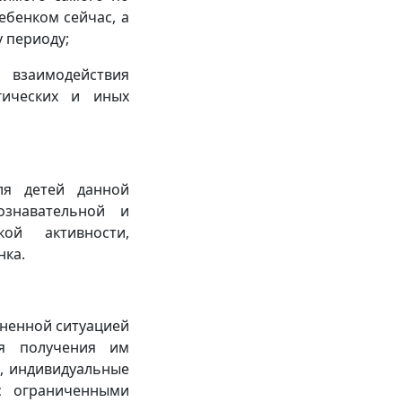
ребенком сейчас, а
у периоду;
 взаимодействия
огических и иных
ля детей данной
знавательной и
ой активности,
нка.
зненной ситуацией
ия получения им
), индивидуальные
с ограниченными