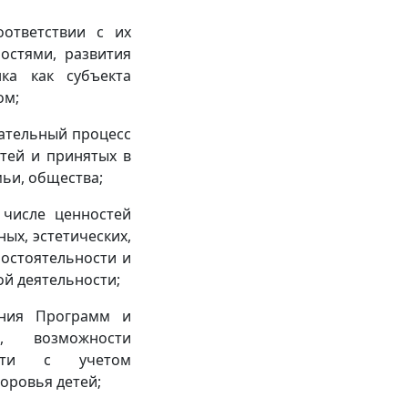
оответствии с их
остями, развития
ка как субъекта
ом;
вательный процесс
тей и принятых в
мьи, общества;
 числе ценностей
ых, эстетических,
мостоятельности и
й деятельности;
ания Программ и
, возможности
ости с учетом
оровья детей;