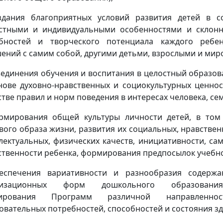
здания благоприятных условий развития детей в с
стными и индивидуальными особенностями и склонн
бностей и творческого потенциала каждого ребен
ений с самим собой, другими детьми, взрослыми и мир
ъединения обучения и воспитания в целостный образо
нове духовно-нравственных и социокультурных ценнос
тве правил и норм поведения в интересах человека, се
рмирования общей культуры личности детей, в том
вого образа жизни, развития их социальных, нравственн
лектуальных, физических качеств, инициативности, са
ственности ребенка, формирования предпосылок учебно
беспечения вариативности и разнообразия содерж
низационных форм дошкольного образования
ирования Программ различной направленн
овательных потребностей, способностей и состояния зд