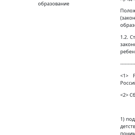
образование
Поло
(зак
образ
1.2. 
закон
ребен
---------
<1> Р
Россий
<2> С
1) по
детст
поним