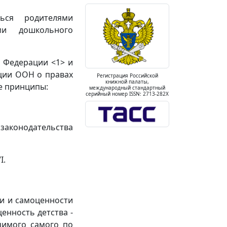
ься родителями
ми дошкольного
й Федерации <1> и
ции ООН о правах
Регистрация Российской
книжной палаты,
е принципы:
международный стандартный
серийный номер ISSN: 2713-282X
законодательства
I.
ти и самоценности
енность детства -
чимого самого по