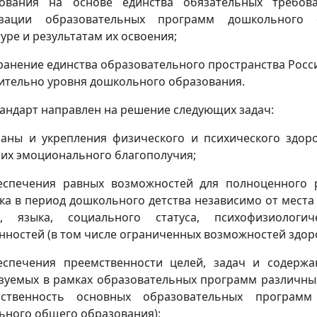
зования на основе единства обязательных требов
изации образовательных программ дошкольного 
туре и результатам их освоения;
хранение единства образовательного пространства Рос
ительно уровня дошкольного образования.
Стандарт направлен на решение следующих задач:
раны и укрепления физического и психического здоро
 их эмоционального благополучия;
еспечения равных возможностей для полноценного 
ка в период дошкольного детства независимо от места 
и, языка, социального статуса, психофизиологи
нностей (в том числе ограниченных возможностей здор
еспечения преемственности целей, задач и содержа
зуемых в рамках образовательных программ различных
мственность основных образовательных програм
ьного общего образования);