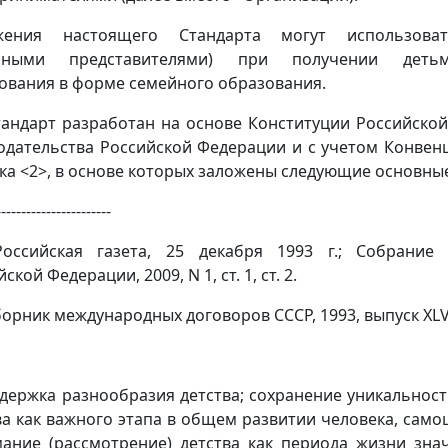
жения настоящего Стандарта могут использоват
онными представителями) при получении деть
ования в форме семейного образования.
Стандарт разработан на основе Конституции Российско
одательства Российской Федерации и с учетом Конвен
ка <2>, в основе которых заложены следующие основны
-----------------------
оссийская газета, 25 декабря 1993 г.; Собрание 
ской Федерации, 2009, N 1, ст. 1, ст. 2.
борник международных договоров СССР, 1993, выпуск XLV
ддержка разнообразия детства; сохранение уникальнос
ва как важного этапа в общем развитии человека, самоц
ание (рассмотрение) детства как периода жизни зна