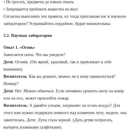
• Не трогать, предметы до начала опыта;
• Запрещается пробовать вещества на вкус.
Согласны выполнять эти правила, ну тогда приглашаю вас в научную
лабораторию? Устраивайтесь поудобнее, будьте внимательны.
2.2. Научная
лаборатория
Опыт 1. «Огонь»
Зажигается свеча. Что вы увидели?
Дети:
Огонёк. (Он яркий, красивый, так и привлекает к себе
внимание).
Воспитатель
: Как вы думаете, можно ли к нему прикоснуться?
Почему?
Дети:
Нет. Можно обжечься. Если нечаянно уронить свечу на ковёр
или на пол, может произойти пожар.
Воспитатель:
А давайте узнаем, загрязняет ли огонь воздух?
Для
этого нам нужно п
одержать немного над пламенем лупу, видите, она
закоптилась. Дети: Лупа стала черной. (Дать детям потрогать,
вытереть влажными салфетками).