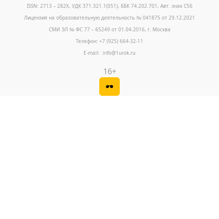
ISSN: 2713 – 282X, УДК 371.321.1(051), ББК 74.202.701, Авт. знак С56
Лицензия на образовательную деятельность № 041875 от 29.12.2021
СМИ ЭЛ № ФС 77 – 65249 от 01.04.2016, г. Москва
Телефон: +7 (925) 664-32-11
E-mail: info@1urok.ru
16+