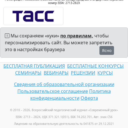
номер ISSN: 2713-282X
Мы сохраняем «куки»
по правилам,
чтобы
персонализировать сайт. Вы можете запретить
это в настройках браузера
Ясно
БЕСПЛАТНАЯ ПУБЛИКАЦИЯ
БЕСПЛАТНЫЕ КОНКУРСЫ
СЕМИНАРЫ
ВЕБИНАРЫ
РЕЦЕНЗИИ
КУРСЫ
Сведения об образовательной организации
Пользовательское соглашение
Политика
конфиденциальности
Оферта
© 2010 – 2026, Всероссийский педагогический журнал «Современный урок
»
ISSN: 2713 – 282X, УДК 371.321.1(051), ББК 74.202.701, Авт. знак С56
Лицензия на образовательную деятельность № 041875 от 29.12.2021