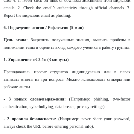
Case 4: 1. Never click on links or download attachments from suspicious
emails. 2. Check the email’s authenticity through official channels. 3.
Report the suspicious email as phishing.
6. Подведение итогов / Рефлексия (5 мин)
Цель этапа:
Закрепить полученные знания, выявить пробелы в
понимании темы и оценить вклад каждого ученика в работу группы.
1. Упражнение «3-2-1» (3 минуты)
Преподаватель просит студентов индивидуально или в парах
записать ответы на три вопроса. Можно использовать стикеры или
рабочие листы.
- 3 новых слова/выражения:
(Например: phishing, two-factor
authentication, cyberbullying, data breach, privacy settings).
- 2 правила безопасности:
(Например: never share your password,
always check the URL before entering personal info).