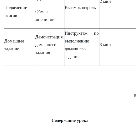
2 мин
Подведение
Взаимоконтроль
Обмен
итогов
мнениями
Инструктаж по
Демонстрация
Домашнее
выполнению
домашнего
3 мин
задание
домашнего
задания
задания
9
Содержание урока