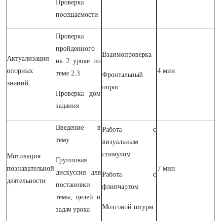
Проверка
посещаемости
Проверка
пройденного
Взаимопроверка
Актуализация
на 2 уроке по
опорных
4 мин
теме 2.3
Фронтальный
знаний
опрос
Проверка дом
задания
Введение в
Работа с
тему
визуальным
стимулом
Мотивация
Групповая
познавательной
7 мин
дискуссия для
Работа с
деятельности
постановки
флипчартом
темы, целей и
Мозговой штурм
задач урока