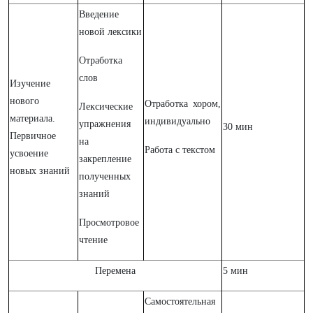
Введение
новой лексики
Отработка
слов
Изучение
нового
Отработка хором,
Лексические
материала.
индивидуально
упражнения
30 мин
Первичное
на
Работа с текстом
усвоение
закрепление
новых знаний
полученных
знаний
Просмотровое
чтение
Перемена
5 мин
Самостоятельная