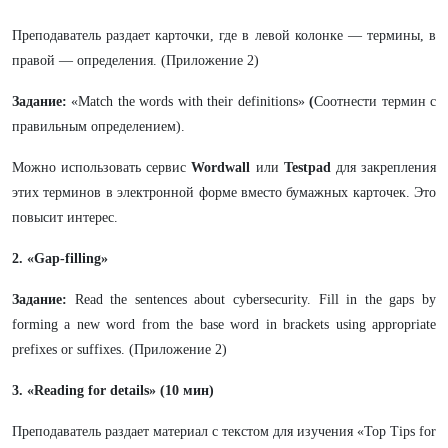
Преподаватель раздает карточки, где в левой колонке — термины, в
правой — определения. (Приложение 2)
Задание:
«Match the words with their definitions»
(
Соотнести термин с
правильным определением).
Можно использовать сервис
Wordwall
или
Testpad
для закрепления
этих терминов в электронной форме вместо бумажных карточек. Это
повысит интерес.
2. «Gap-filling»
Задание:
Read the sentences about cybersecurity. Fill in the gaps by
forming a new word from the base word in brackets using appropriate
prefixes or suffixes. (Приложение 2)
3. «Reading for details» (10 мин)
Преподаватель раздает материал с текстом для изучения «Top Tips for