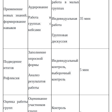
работа в малых
Аудирование
группах
Применение
новых знаний,
Работа в
Индивидуальная
35 мин
формирование
группах с
работа
навыков
кейсами
Групповая
дискуссия
Заполнение
опросной
Индивидуальный
Подведение
формы
контроль,
итогов
5 мин
выборочный
Анализ
Рефлексия
контроль
результатов
работы
Оценивание
Оценка работы
участников
групп
Контроль
групп