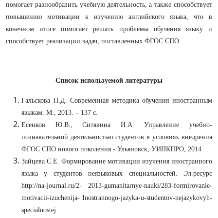
помогает разнообразить учебную деятельность, а также способствует
повышению мотивации к изучению английского языка, что в
конечном итоге помогает решать проблемы обучения языку и
способствует реализации задач, поставленных ФГОС СПО.
Список используемой литературы
Гальскова Н.Д. Современная методика обучения иностранным
языкам. М., 2013. – 137 с.
Есенков Ю.В., Ситявина И.А. Управление учебно-
познавательной деятельностью студентов в условиях внедрения
ФГОС СПО нового поколения - Ульяновск, УИПКПРО, 2014.
Зайцева С.Е. Формирование мотивации изучения иностранного
языка у студентов неязыковых специальностей. Эл.ресурс
http://na-journal.ru/2- 2013-gumanitarnye-nauki/283-formirovanie-
motivacii-izuchenija- Inostrannogo-jazyka-u-studentov-nejazykovyh-
specialnostej.