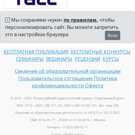
Мы сохраняем «куки»
по правилам,
чтобы
персонализировать сайт. Вы можете запретить
это в настройках браузера
Ясно
БЕСПЛАТНАЯ ПУБЛИКАЦИЯ
БЕСПЛАТНЫЕ КОНКУРСЫ
СЕМИНАРЫ
ВЕБИНАРЫ
РЕЦЕНЗИИ
КУРСЫ
Сведения об образовательной организации
Пользовательское соглашение
Политика
конфиденциальности
Оферта
© 2010 – 2026, Всероссийский педагогический журнал «Современный урок
»
ISSN: 2713 – 282X, УДК 371.321.1(051), ББК 74.202.701, Авт. знак С56
Лицензия на образовательную деятельность № 041875 от 29.12.2021
СМИ ЭЛ № ФС 77 – 65249 от 01.04.2016, г. Москва
Телефон: +7 (925) 664-32-11
E-mail: info@1urok.ru