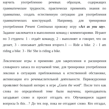
научить употреблению речевых образцов, содержащих
грамматические трудности, практически применять знания по
грамматике, создать естественную ситуацию для употребления
грамматических конструкций. Например, для тренировки
употребления
Present Continuous
провожу игру
«
Act as you saу»
.
Задание заключается в выполнении команд с комментариями. Играют
по 3 студента: 1 - отдаёт команду, 2 - выполняет и говорит, что он
делает, 3 - описывает действия второго.1 — Ride a bike. 2 - I am
riding a bike. 3 - He/ She is riding a bike.
Лексические игры я применяю для закрепления и расширения
словарного запаса по изучаемой теме, для тренировки употребления
лексики в ситуациях приближенных к естественной обстановке,
активизации его речемыслительной деятельности. Первокурсники
проявляют большой интерес к игре
„
Guess the word
”. После того как
слова по определённой теме были выучены, преподаватель
загадывает слово и просит отгадать его. Обучающиеся задают
вопросы Is this…? До тех пор, пока не отгадают слово. Кто отгадал,