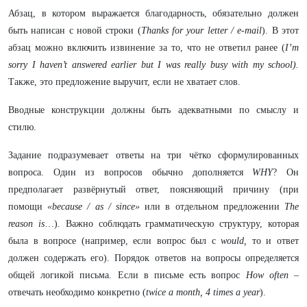
Абзац, в котором выражается благодарность, обязательно должен
быть написан с новой строки (
Thanks for your letter / e-mail
). В этот
абзац можно включить извинение за то, что не ответил ранее (
I’m
sorry I haven’t answered earlier but I was really busy with my school).
Также, это предложение выручит, если не хватает слов.
Вводные конструкции должны быть адекватными по смыслу и
стилю.
Задание подразумевает ответы на три чётко сформулированных
вопроса. Один из вопросов обычно дополняется
WHY
? Он
предполагает развёрнутый ответ, поясняющий причину (при
помощи
«because / as / since»
или в отдельном предложении
The
reason is
…). Важно соблюдать грамматическую структуру, которая
была в вопросе (например, если вопрос был с
would,
то и ответ
должен содержать его). Порядок ответов на вопросы определяется
общей логикой письма. Если в письме есть вопрос
How often
–
отвечать необходимо конкретно (
twice a month, 4 times a year
).