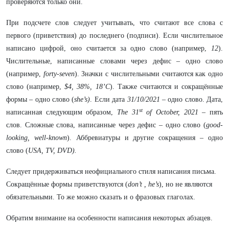
проверяются только они.
При подсчете слов следует учитывать, что считают все слова с
первого (приветствия) до последнего (подписи). Если числительное
написано цифрой, оно считается за одно слово (например,
12
).
Числительные, написанные словами через дефис – одно слово
(например,
forty-seven
). Значки с числительными считаются как одно
слово (например,
$4, 38%, 18’C
). Также считаются и сокращённые
формы – одно слово (
she’s)
. Если дата
31/10/2021
– одно слово. Дата,
st
написанная следующим образом,
The 31
of October, 2021
– пять
слов. Сложные слова, написанные через дефис – одно слово (
good-
looking, well-known
). Аббревиатуры и другие сокращения – одно
слово (
USA, TV, DVD).
Следует придерживаться неофициального стиля написания письма.
Сокращённые формы приветствуются (
don’t , he’s
), но не являются
обязательными. То же можно сказать и о фразовых глаголах.
Обратим внимание на особенности написания некоторых абзацев.