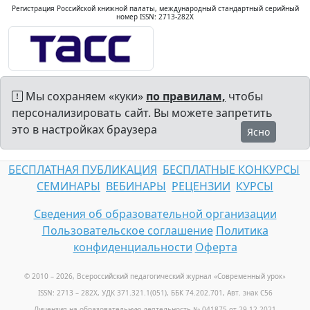
Регистрация Российской книжной палаты, международный стандартный серийный
номер ISSN: 2713-282X
Мы сохраняем «куки»
по правилам,
чтобы
персонализировать сайт. Вы можете запретить
это в настройках браузера
Ясно
БЕСПЛАТНАЯ ПУБЛИКАЦИЯ
БЕСПЛАТНЫЕ КОНКУРСЫ
СЕМИНАРЫ
ВЕБИНАРЫ
РЕЦЕНЗИИ
КУРСЫ
Сведения об образовательной организации
Пользовательское соглашение
Политика
конфиденциальности
Оферта
© 2010 – 2026, Всероссийский педагогический журнал «Современный урок
»
ISSN: 2713 – 282X, УДК 371.321.1(051), ББК 74.202.701, Авт. знак С56
Лицензия на образовательную деятельность № 041875 от 29.12.2021