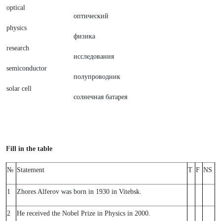
optical
оптический
physics
физика
research
исследования
semiconductor
полупроводник
solar cell
солнечная батарея
Fill in the table
№
Statement
T
F
NS
1
Zhores Alferov was born in 1930 in Vitebsk.
2
He received the Nobel Prize in Physics in 2000.