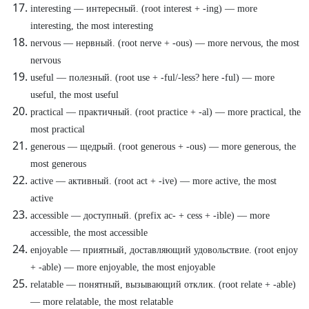
interesting — интересный. (root interest + -ing) — more
interesting, the most interesting
nervous — нервный. (root nerve + -ous) — more nervous, the most
nervous
useful — полезный. (root use + -ful/-less? here -ful) — more
useful, the most useful
practical — практичный. (root practice + -al) — more practical, the
most practical
generous — щедрый. (root generous + -ous) — more generous, the
most generous
active — активный. (root act + -ive) — more active, the most
active
accessible — доступный. (prefix ac- + cess + -ible) — more
accessible, the most accessible
enjoyable — приятный, доставляющий удовольствие. (root enjoy
+ -able) — more enjoyable, the most enjoyable
relatable — понятный, вызывающий отклик. (root relate + -able)
— more relatable, the most relatable