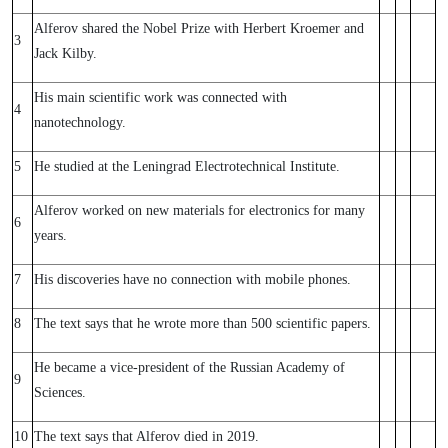
Alferov shared the Nobel Prize with Herbert Kroemer and
3
Jack Kilby.
His main scientific work was connected with
4
nanotechnology.
5
He studied at the Leningrad Electrotechnical Institute.
Alferov worked on new materials for electronics for many
6
years.
7
His discoveries have no connection with mobile phones.
8
The text says that he wrote more than 500 scientific papers.
He became a vice‑president of the Russian Academy of
9
Sciences.
10
The text says that Alferov died in 2019.