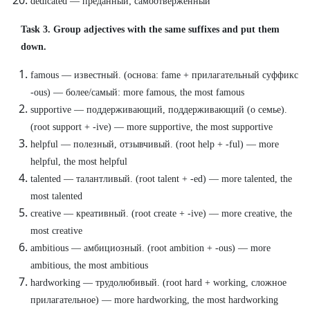
dedicated — преданный; самоотверженный
Task 3. Group adjectives with the same suffixes and put them
down.
famous — известный. (основа: fame + прилагательный суффикс
-ous) — более/самый: more famous, the most famous
supportive — поддерживающий, поддерживающий (о семье).
(root support + -ive) — more supportive, the most supportive
helpful — полезный, отзывчивый. (root help + -ful) — more
helpful, the most helpful
talented — талантливый. (root talent + -ed) — more talented, the
most talented
creative — креативный. (root create + -ive) — more creative, the
most creative
ambitious — амбициозный. (root ambition + -ous) — more
ambitious, the most ambitious
hardworking — трудолюбивый. (root hard + working, сложное
прилагательное) — more hardworking, the most hardworking