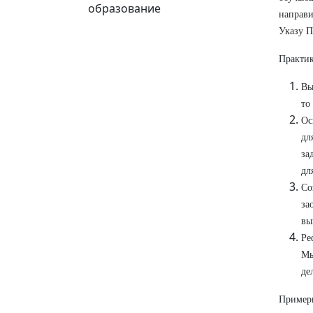
образование
направи
Указу П
Практик
Вы
то
Ос
дл
за
дл
Со
за
вы
Ре
Мы
де
Примеры