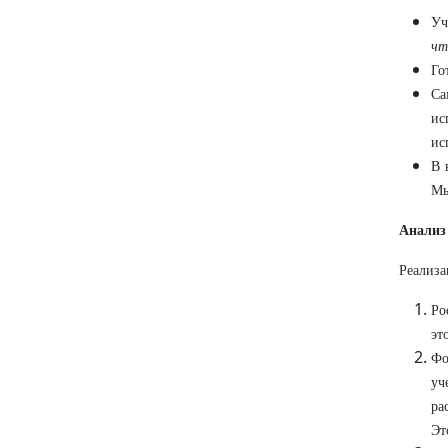
Уч
чт
Го
Са
ис
ис
В 
Мы
Анализ
Реализа
Ро
эт
Фо
уч
ра
Эт