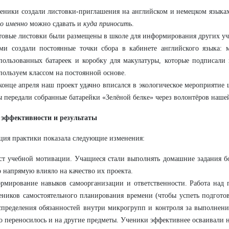
еники создали листовки-приглашения на английском и немецком языка
о именно
можно сдавать и
куда приносить
.
товые листовки были размещены в школе для информирования других уч
ми создали постоянные точки сбора в кабинете английского языка: 
пользованных батареек и коробку для макулатуры, которые подписали
пользуем классом на постоянной основе.
конце апреля наш проект удачно вписался в экологическое мероприятие
 передали собранные батарейки «Зелёной белке» через волонтёров наше
 эффективности и результаты
ция практики показала следующие изменения:
ст учебной мотивации. Учащиеся стали выполнять домашние задания бо
о напрямую влияло на качество их проекта.
рмирование навыков самоорганизации и ответственности. Работа над 
еников самостоятельного планирования времени (чтобы успеть подготов
спределения обязанностей внутри микрогрупп и контроля за выполнени
о переносилось и на другие предметы. Ученики эффективнее осваивали 