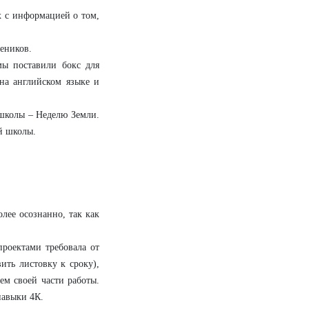
х с информацией о том,
еников.
мы поставили бокс для
 на английском языке и
 школы – Неделю Земли.
й школы.
лее осознанно, так как
проектами требовала от
ить листовку к сроку),
ем своей части работы.
навыки 4К.