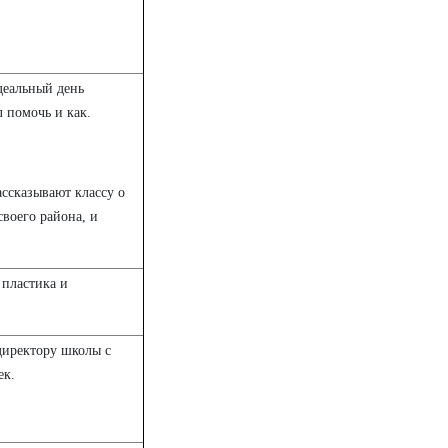
деальный день
л помочь и как.
ссказывают классу о
своего района, и
 пластика и
директору школы с
ек.