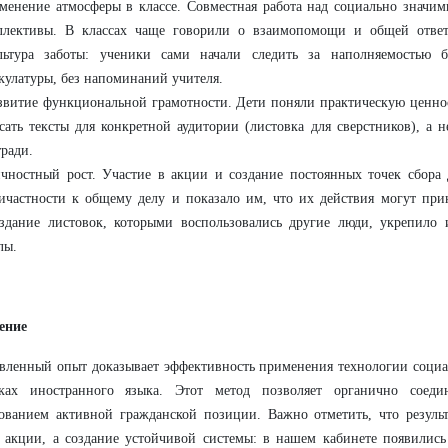
менение атмосферы в классе. Совместная работа над социально значи
ллективы. В классах чаще говорили о взаимопомощи и общей ответ
льтура заботы: ученики сами начали следить за наполняемостью б
кулатуры, без напоминаний учителя.
звитие функциональной грамотности. Дети поняли практическую ценно
сать тексты для конкретной аудитории (листовка для сверстников), а 
тради.
чностный рост. Участие в акции и создание постоянных точек сбора 
ичастности к общему делу и показало им, что их действия могут при
здание листовок, которыми воспользовались другие люди, укрепило 
лы.
ение
вленный опыт доказывает эффективность применения технологии социа
ках иностранного языка. Этот метод позволяет органично соед
ванием активной гражданской позиции. Важно отметить, что результ
 акции, а создание устойчивой системы: в нашем кабинете появились