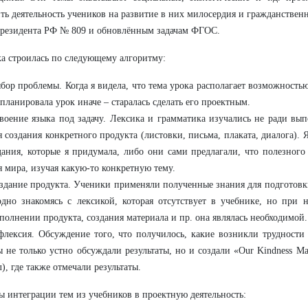
ть деятельность учеников на развитие в них милосердия и гражданственн
резидента РФ № 809 и обновлённым задачам ФГОС.
а строилась по следующему алгоритму:
бор проблемы. Когда я видела, что тема урока располагает возможность
 планировала урок иначе – старалась сделать его проектным.
воение языка под задачу. Лексика и грамматика изучались не ради вы
я создания конкретного продукта (листовки, письма, плаката, диалога). 
дания, которые я придумала, либо они сами предлагали, что полезного
я мира, изучая какую-то конкретную тему.
здание продукта. Ученики применяли полученные знания для подготовк
одно знакомясь с лексикой, которая отсутствует в учебнике, но при
полнении продукта, создания материала и пр. она являлась необходимой.
флексия. Обсуждение того, что получилось, какие возникли трудности
 не только устно обсуждали результаты, но и создали «Our Kindness M
л), где также отмечали результаты.
 интеграции тем из учебников в проектную деятельность: