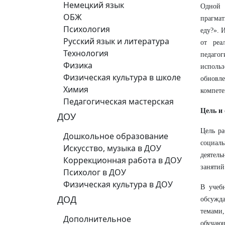
Немецкий язык
Одной 
ОБЖ
прагмат
Психология
еду?». 
Русский язык и литература
от реа
Технология
педаго
Физика
использ
Физическая культура в школе
обновл
Химия
компете
Педагогическая мастерская
Цель и 
ДОУ
Цель р
Дошкольное образование
социал
Искусство, музыка в ДОУ
деятель
Коррекционная работа в ДОУ
занятий
Психолог в ДОУ
Физическая культура в ДОУ
В учеб
ДОД
обсужда
темами
Дополнительное
обучаю