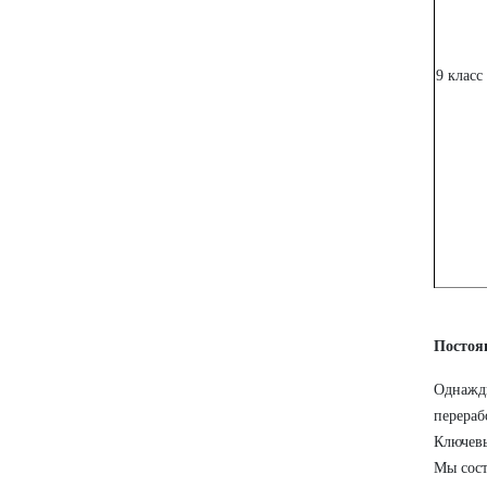
9 класс
Постоя
Однажд
перера
Ключевы
Мы сост