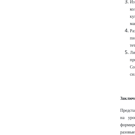
Из
ко
ку
ма
Ра
пи
те
Ли
пр
Со
си
Заключ
Предста
на уро
формиро
разовые