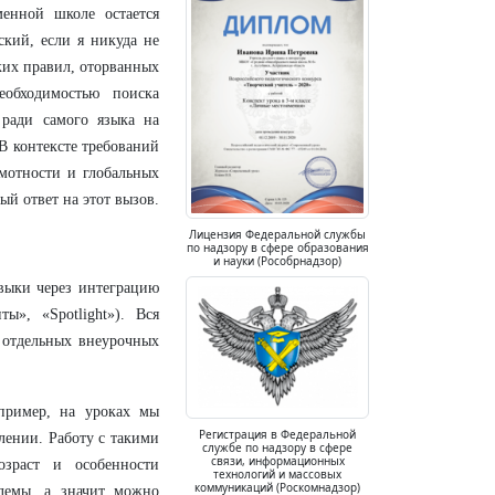
енной школе остается
ский, если я никуда не
ких правил, оторванных
еобходимостью поиска
 ради самого языка на
В контексте требований
отности и глобальных
й ответ на этот вызов.
Лицензия Федеральной службы
по надзору в сфере образования
и науки (Рособрнадзор)
выки через интеграцию
», «Spotlight»). Вся
я отдельных внеурочных
пример, на уроках мы
Регистрация в Федеральной
лении. Работу с такими
службе по надзору в сфере
связи, информационных
озраст и особенности
технологий и массовых
коммуникаций (Роскомнадзор)
блемы, а значит можно