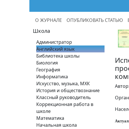
О ЖУРНАЛЕ
ОПУБЛИКОВАТЬ СТАТЬЮ
Школа
Администратор
Английский язык
Библиотека школы
Исп
Биология
про
География
ком
Информатика
Искусство, музыка, МХК
Автор
История и обществознание
Классный руководитель
Орган
Коррекционная работа в
Насел
школе
Математика
Актуал
Начальная школа