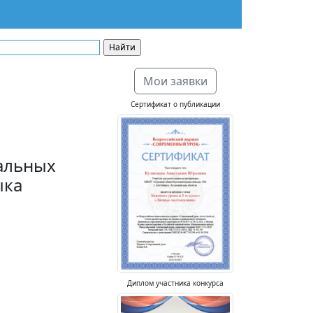
Мои заявки
Сертификат о публикации
альных
ыка
Диплом участника конкурса