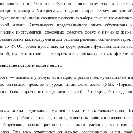
из ключевых проблем при обучении иностранным языкам в соврем
изация мотивации. Учащиеся часто задают вопрос: «Зачем мне англий
Изучение языка иногда сводится к освоению набора лексико-грамматичес
льной жизни. Актуальность представленного опыта обусловлена н
гических инструментов, способных сместить фокус с изучения языка
ование языка как инструмента для решения реальных социальных задач. 
енных ФГОС, ориентированных на формирование функциональной грам
нций, технология социального проектирования выступает как эффективны
описание педагогического опыта
аботы — повысить учебную мотивацию и развить коммуникативные на
ьно значимых проектов в уроки английского языка (УМК «Горизонты
ность была встроена непосредственно в учебный процесс, без создани
.
никах всегда поднимаются жизненно-важные и актуальные темы. На
ли темы учебника: экология, помощь животным, забота о старшем поко
, безусловно, можно расширить за рамки учебника, учитывая в
щихся. Эти темы охватывают социальные, экологические и т.д. про