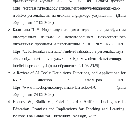
практический журнал. 2025. № 08 (109). Режим доступа:
https://scipress.ru/pedagogy/articles/nejrosetevye-tekhnologii-kak-
sredstvo-personalizatsii-na-urokakh-anglijskogo-yazyka.html (Дата
обращения: 17.05.2026)
Калинина П. Н. Индивидуализация и персонализация обучения
иностранным языкам с использованием искусственного
интеллекта: проблемы и перспективы // SAF. 2025. № 2. URL:
https://cyberleninka.ru/article/n/individualizatsiya-i-personalizatsiya-
obucheniya-inostrannym-yazykam-s-ispolzovaniem-iskusstvennogo-
intellekta-problemy-i (дата обращения: 21.05.2026).
A Review of AI Tools: Definitions, Functions, and Applications for
K-12 Education // IntechOpen URL:
https://www.intechopen.com/journals/1/articles/470 (дата
обращения: 24.05.2026)
Holmes W., Bialik M., Fadel C. 2019. Artificial Intelligence In
Education. Promises and Implications for Teaching and Learning.
Boston: The Center for Curriculum Redesign, 243p.