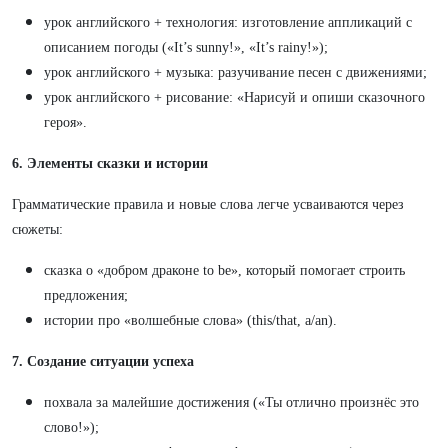
урок английского + технология: изготовление аппликаций с
описанием погоды («It’s sunny!», «It’s rainy!»);
урок английского + музыка: разучивание песен с движениями;
урок английского + рисование: «Нарисуй и опиши сказочного
героя».
6. Элементы сказки и истории
Грамматические правила и новые слова легче усваиваются через
сюжеты:
сказка о «добром драконе to be», который помогает строить
предложения;
истории про «волшебные слова» (this/that, a/an).
7. Создание ситуации успеха
похвала за малейшие достижения («Ты отлично произнёс это
слово!»);