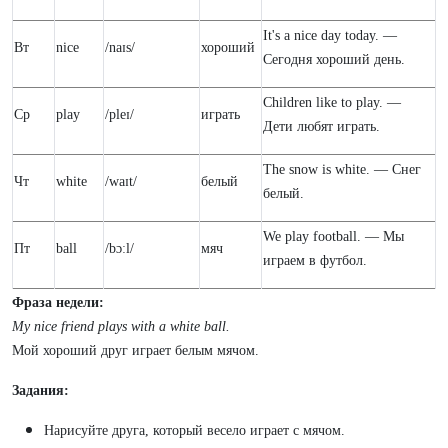
It's a nice day today. —
Вт
nice
/naɪs/
хороший
Сегодня хороший день.
Children like to play. —
Ср
play
/pleɪ/
играть
Дети любят играть.
The snow is white. — Снег
Чт
white
/waɪt/
белый
белый.
We play football. — Мы
Пт
ball
/bɔːl/
мяч
играем в футбол.
Фраза недели:
My nice friend plays with a white ball.
Мой хороший друг играет белым мячом.
Задания:
Нарисуйте друга, который весело играет с мячом.