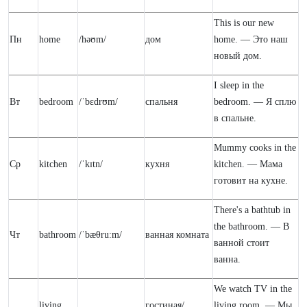
This is our new
Пн
home
/həʊm/
дом
home. — Это наш
новый дом.
I sleep in the
Вт
bedroom
/ˈbɛdrʊm/
спальня
bedroom. — Я сплю
в спальне.
Mummy cooks in the
Ср
kitchen
/ˈkɪtn/
кухня
kitchen. — Мама
готовит на кухне.
There's a bathtub in
the bathroom. — В
Чт
bathroom
/ˈbæθruːm/
ванная комната
ванной стоит
ванна.
We watch TV in the
living
гостиная/
living room. — Мы