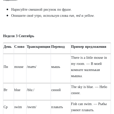
Нарисуйте смешной рисунок по фразе.
Опишите своё утро, используя слова
run
,
red
и
yellow
.
Неделя 3 Сентябрь
День
Слово
Транскрипция
Перевод
Пример предложения
There is a little mouse in
my room. — В моей
Пн
mouse
/maʊs/
мышь
комнате маленькая
мышка.
The sky is blue. — Небо
Вт
blue
/blu:/
синий
синее.
Fish can swim. — Рыбы
Ср
swim
/swɪm/
плавать
умеют плавать.