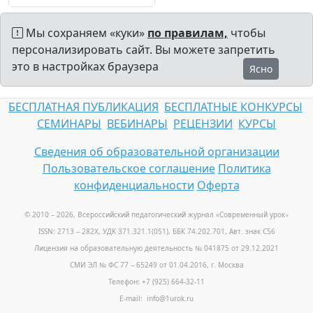
Мы сохраняем «куки»
по правилам,
чтобы
персонализировать сайт. Вы можете запретить
это в настройках браузера
Ясно
БЕСПЛАТНАЯ ПУБЛИКАЦИЯ
БЕСПЛАТНЫЕ КОНКУРСЫ
СЕМИНАРЫ
ВЕБИНАРЫ
РЕЦЕНЗИИ
КУРСЫ
Сведения об образовательной организации
Пользовательское соглашение
Политика
конфиденциальности
Оферта
© 2010 – 2026, Всероссийский педагогический журнал «Современный урок
»
ISSN: 2713 – 282X, УДК 371.321.1(051), ББК 74.202.701, Авт. знак С56
Лицензия на образовательную деятельность № 041875 от 29.12.2021
СМИ ЭЛ № ФС 77 – 65249 от 01.04.2016, г. Москва
Телефон: +7 (925) 664-32-11
E-mail: info@1urok.ru