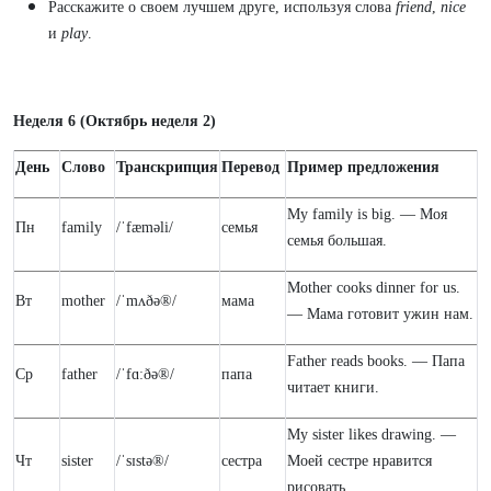
Расскажите о своем лучшем друге, используя слова
friend
,
nice
и
play
.
Неделя 6 (Октябрь неделя 2)
День
Слово
Транскрипция
Перевод
Пример предложения
My family is big. — Моя
Пн
family
/ˈfæməli/
семья
семья большая.
Mother cooks dinner for us.
Вт
mother
/ˈmʌðə®/
мама
— Мама готовит ужин нам.
Father reads books. — Папа
Ср
father
/ˈfɑːðə®/
папа
читает книги.
My sister likes drawing. —
Чт
sister
/ˈsɪstə®/
сестра
Моей сестре нравится
рисовать.