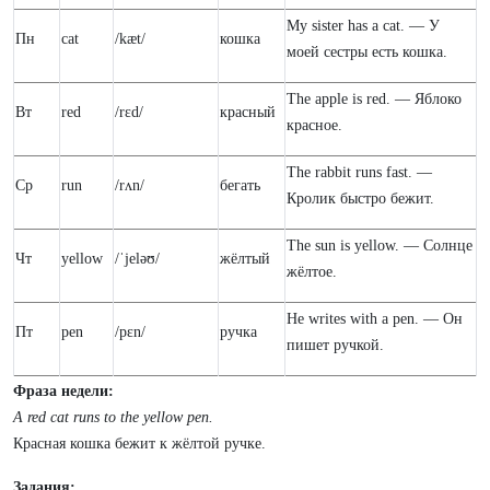
My sister has a cat. — У
Пн
cat
/kæt/
кошка
моей сестры есть кошка.
The apple is red. — Яблоко
Вт
red
/rɛd/
красный
красное.
The rabbit runs fast. —
Ср
run
/rʌn/
бегать
Кролик быстро бежит.
The sun is yellow. — Солнце
Чт
yellow
/ˈjeləʊ/
жёлтый
жёлтое.
He writes with a pen. — Он
Пт
pen
/pɛn/
ручка
пишет ручкой.
Фраза недели:
A red cat runs to the yellow pen.
Красная кошка бежит к жёлтой ручке.
Задания: