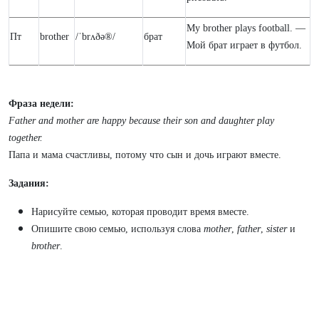
My brother plays football. —
Пт
brother
/ˈbrʌðə®/
брат
Мой брат играет в футбол.
Фраза недели:
Father and mother are happy because their son and daughter play
together.
Папа и мама счастливы, потому что сын и дочь играют вместе.
Задания:
Нарисуйте семью, которая проводит время вместе.
Опишите свою семью, используя слова
mother
,
father
,
sister
и
brother
.