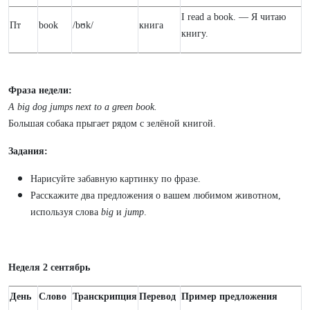
I read a book. — Я читаю
Пт
book
/bʊk/
книга
книгу.
Фраза недели:
A big dog jumps next to a green book.
Большая собака прыгает рядом с зелёной книгой.
Задания:
Нарисуйте забавную картинку по фразе.
Расскажите два предложения о вашем любимом животном,
используя слова
big
и
jump
.
Неделя 2 сентябрь
День
Слово
Транскрипция
Перевод
Пример предложения