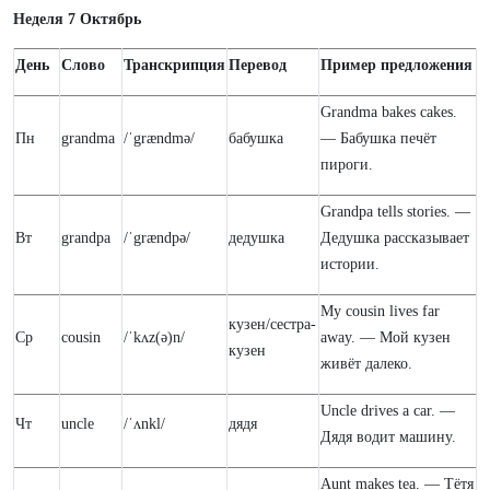
Неделя 7 Октябрь
День
Слово
Транскрипция
Перевод
Пример предложения
Grandma bakes cakes.
Пн
grandma
/ˈgrændmə/
бабушка
— Бабушка печёт
пироги.
Grandpa tells stories. —
Вт
grandpa
/ˈgrændpə/
дедушка
Дедушка рассказывает
истории.
My cousin lives far
кузен/сестра-
Ср
cousin
/ˈkʌz(ə)n/
away. — Мой кузен
кузен
живёт далеко.
Uncle drives a car. —
Чт
uncle
/ˈʌnkl/
дядя
Дядя водит машину.
Aunt makes tea. — Тётя