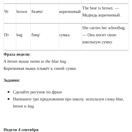
The bear is brown. —
Чт
brown
/braʊn/
коричневый
Медведь коричневый.
She carries her schoolbag.
Пт
bag
/bæɡ/
сумка
— Она носит свою
школьную сумку.
Фраза недели:
A brown mouse swims to the blue bag.
Коричневая мышь плывёт к синей сумке.
Задания:
Сделайте рисунок по фразе.
Напишите три предложения про школу, используя слова
blue
,
brown
и
bag
.
Неделя 4 сентября