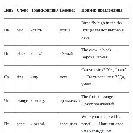
День
Слово
Транскрипция
Перевод
Пример предложения
Birds fly high in the sky. —
Пн
bird
/bɜːrd/
птица
Птицы летают высоко в
небе.
The crow is black. —
Вт
black
/blæk/
чёрный
Ворона чёрная.
Can you sing? 'Yes, I can.'
Ср
sing
/sɪŋ/
петь
— Ты умеешь петь? 'Да,
умею'.
The fruit is orange. —
Чт
orange
/ˈɔrɪndʒ/
оранжевый
Фрукт оранжевый.
Write your name with a
Пт
pencil
/ˈpɛnsəl/
карандаш
pencil. — Напиши своё
имя карандашом.