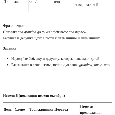
Пт
aunt
/ɔːnt/
тетя
заваривает чай.
Фраза недели:
Grandma and grandpa go to visit their niece and nephew.
Бабушка и дедушка идут в гости к племяннице и племяннику.
Задания:
Нарисуйте бабушку и дедушку, которые навещают детей.
Расскажите о своей семье, используя слова
grandma
,
uncle
,
aunt
.
Неделя 8 (последняя неделя октября)
Пример
День
Слово
Транскрипция
Перевод
предложения