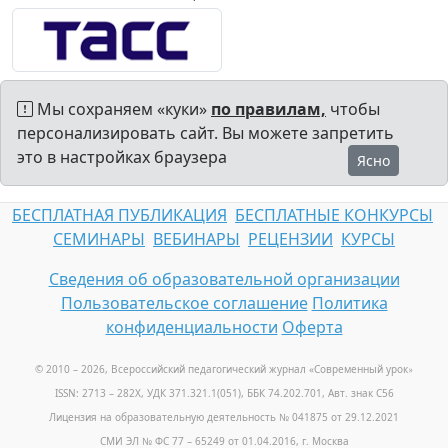
Мы сохраняем «куки»
по правилам,
чтобы
персонализировать сайт. Вы можете запретить
это в настройках браузера
Ясно
БЕСПЛАТНАЯ ПУБЛИКАЦИЯ
БЕСПЛАТНЫЕ КОНКУРСЫ
СЕМИНАРЫ
ВЕБИНАРЫ
РЕЦЕНЗИИ
КУРСЫ
Сведения об образовательной организации
Пользовательское соглашение
Политика
конфиденциальности
Оферта
© 2010 – 2026, Всероссийский педагогический журнал «Современный урок
»
ISSN: 2713 – 282X, УДК 371.321.1(051), ББК 74.202.701, Авт. знак С56
Лицензия на образовательную деятельность № 041875 от 29.12.2021
СМИ ЭЛ № ФС 77 – 65249 от 01.04.2016, г. Москва