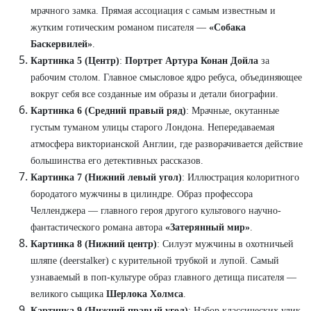
мрачного замка. Прямая ассоциация с самым известным и
жутким готическим романом писателя —
«Собака
Баскервилей»
.
Картинка 5 (Центр)
:
Портрет Артура Конан Дойла
за
рабочим столом. Главное смысловое ядро ребуса, объединяющее
вокруг себя все созданные им образы и детали биографии.
Картинка 6 (Средний правый ряд)
: Мрачные, окутанные
густым туманом улицы старого Лондона. Непередаваемая
атмосфера викторианской Англии, где разворачивается действие
большинства его детективных рассказов.
Картинка 7 (Нижний левый угол)
: Иллюстрация колоритного
бородатого мужчины в цилиндре. Образ профессора
Челленджера — главного героя другого культового научно-
фантастического романа автора
«Затерянный мир»
.
Картинка 8 (Нижний центр)
: Силуэт мужчины в охотничьей
шляпе (deerstalker) с курительной трубкой и лупой. Самый
узнаваемый в поп-культуре образ главного детища писателя —
великого сыщика
Шерлока Холмса
.
Картинка 9 (Нижний правый угол)
: Набор классических улик