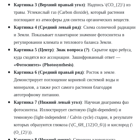
Картинка 3 (Верхний правый угол)
: Надпись \(CO_{2}\) из
травы. Углекислый газ (Carbon dioxide), который растения
поглощают из атмосферы для синтеза органических веществ.
Картинка 4 (Средний левый ряд)
: Схема солнечной радиации
и Земли. Показывает планетарное значение фотосинтеза в
регулировании климата и теплового баланса Земли.
Картинка 5 (Центр)
:
Знак вопроса (?)
. Скрытое ядро ребуса,
куда сходятся все ассоциации. Зашифрованный ответ —
«Фотосинтез» (Photosynthesis)
.
Картинка 6 (Средний правый ряд)
: Росток в земле.
Демонстрирует поглощение корневой системой воды и
минералов, а также рост самого растения благодаря
автотрофному питанию.
Картинка 7 (Нижний левый угол)
: Научная диаграмма фаз
фотосинтеза. Иллюстрирует световую (light-dependent) и
темновую (light-independent / Calvin cycle) стадии, в результате
которых образуются глюкоза (\(C_6H_{12}O_6\)) и кислород (\
(O_{2}\)).
Картинка 8 (Нижний центр)
: Строение хлоропласта