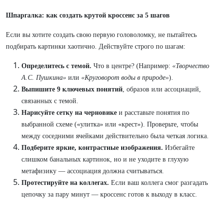
Шпаргалка: как создать крутой кроссенс за 5 шагов
Если вы хотите создать свою первую головоломку, не пытайтесь
подбирать картинки хаотично. Действуйте строго по шагам:
Определитесь с темой.
Что в центре? (Например:
«Творчество
А.С. Пушкина»
или
«Круговорот воды в природе»
).
Выпишите 9 ключевых понятий
, образов или ассоциаций,
связанных с темой.
Нарисуйте сетку на черновике
и расставьте понятия по
выбранной схеме («улитка» или «крест»). Проверьте, чтобы
между соседними ячейками действительно была четкая логика.
Подберите яркие, контрастные изображения.
Избегайте
слишком банальных картинок, но и не уходите в глухую
метафизику — ассоциация должна считываться.
Протестируйте на коллегах.
Если ваш коллега смог разгадать
цепочку за пару минут — кроссенс готов к выходу в класс.