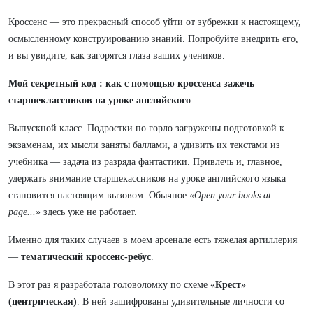
Кроссенс — это прекрасный способ уйти от зубрежки к настоящему,
осмысленному конструированию знаний. Попробуйте внедрить его,
и вы увидите, как загорятся глаза ваших учеников.
Мой секретный код : как с помощью кроссенса зажечь
старшеклассников на уроке английского
Выпускной класс. Подростки по горло загружены подготовкой к
экзаменам, их мысли заняты баллами, а удивить их текстами из
учебника — задача из разряда фантастики. Привлечь и, главное,
удержать внимание старшекассников на уроке английского языка
становится настоящим вызовом. Обычное
«Open your books at
page...»
здесь уже не работает.
Именно для таких случаев в моем арсенале есть тяжелая артиллерия
—
тематический кроссенс-ребус
.
В этот раз я разработала головоломку по схеме
«Крест»
(центрическая)
. В ней зашифрованы удивительные личности со