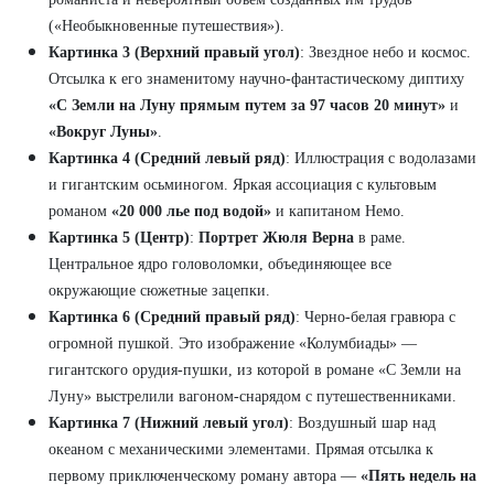
(«Необыкновенные путешествия»).
Картинка 3 (Верхний правый угол)
: Звездное небо и космос.
Отсылка к его знаменитому научно-фантастическому диптиху
«С Земли на Луну прямым путем за 97 часов 20 минут»
и
«Вокруг Луны»
.
Картинка 4 (Средний левый ряд)
: Иллюстрация с водолазами
и гигантским осьминогом. Яркая ассоциация с культовым
романом
«20 000 лье под водой»
и капитаном Немо.
Картинка 5 (Центр)
:
Портрет Жюля Верна
в раме.
Центральное ядро головоломки, объединяющее все
окружающие сюжетные зацепки.
Картинка 6 (Средний правый ряд)
: Черно-белая гравюра с
огромной пушкой. Это изображение «Колумбиады» —
гигантского орудия-пушки, из которой в романе «С Земли на
Луну» выстрелили вагоном-снарядом с путешественниками.
Картинка 7 (Нижний левый угол)
: Воздушный шар над
океаном с механическими элементами. Прямая отсылка к
первому приключенческому роману автора —
«Пять недель на