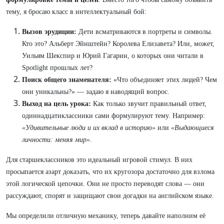
тему, я бросаю класс в интеллектуальный бой:
Вызов эрудиции:
Дети всматриваются в портреты и символы.
Кто это? Альберт Эйнштейн? Королева Елизавета? Или, может,
Уильям Шекспир и Юрий Гагарин, о которых они читали в
Spotlight прошлых лет?
Поиск общего знаменателя:
«Что объединяет этих людей? Чем
они уникальны?» — задаю я наводящий вопрос.
Выход на цель урока:
Как только звучит правильный ответ,
одиннадцатиклассники сами формулируют тему. Например:
«Удивительные люди и их вклад в историю»
или
«Выдающиеся
личности: меняя мир»
.
Для старшеклассников это идеальный игровой стимул. В них
просыпается азарт доказать, что их кругозора достаточно для взлома
этой логической цепочки. Они не просто переводят слова — они
рассуждают, спорят и защищают свои догадки на английском языке.
Мы определили отличную механику, теперь давайте наполним её