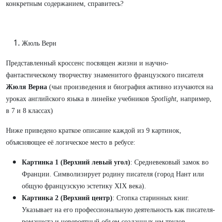
конкретным содержанием, справитесь?
Жюль Верн
Представленный кроссенс посвящен жизни и научно-
фантастическому творчеству знаменитого французского писателя
Жюля Верна
(чьи произведения и биография активно изучаются на
уроках английского языка в линейке учебников
Spotlight
, например,
в 7 и 8 классах)
Ниже приведено краткое описание каждой из 9 картинок,
объясняющее её логическое место в ребусе:
Картинка 1 (Верхний левый угол)
: Средневековый замок во
Франции. Символизирует родину писателя (город Нант или
общую французскую эстетику XIX века).
Картинка 2 (Верхний центр)
: Стопка старинных книг.
Указывает на его профессиональную деятельность как писателя-
романиста и невероятный объем созданных им трудов