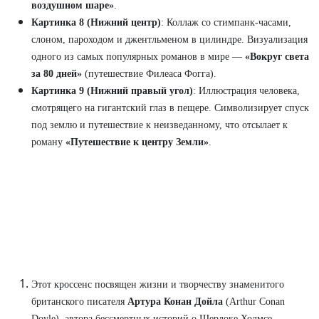
воздушном шаре»
.
Картинка 8 (Нижний центр)
: Коллаж со стимпанк-часами,
слоном, пароходом и джентльменом в цилиндре. Визуализация
одного из самых популярных романов в мире —
«Вокруг света
за 80 дней»
(путешествие Филеаса Фогга).
Картинка 9 (Нижний правый угол)
: Иллюстрация человека,
смотрящего на гигантский глаз в пещере. Символизирует спуск
под землю и путешествие к неизведанному, что отсылает к
роману
«Путешествие к центру Земли»
.
Этот кроссенс посвящен жизни и творчеству знаменитого
британского писателя
Артура Конан Дойла
(Arthur Conan
Doyle), автора бессмертных историй о Шерлоке Холмсе,