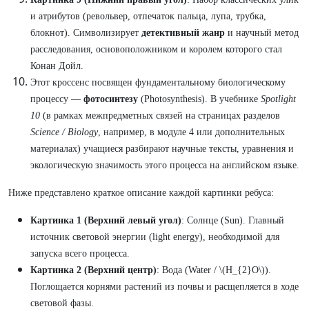
и атрибутов (револьвер, отпечаток пальца, лупа, трубка,
блокнот). Символизирует
детективный жанр
и научный метод
расследования, основоположником и королем которого стал
Конан Дойл.
Этот кроссенс посвящен фундаментальному биологическому
процессу —
фотосинтезу
(Photosynthesis). В учебнике
Spotlight
10
(в рамках межпредметных связей на страницах разделов
Science / Biology
, например, в модуле 4 или дополнительных
материалах) учащиеся разбирают научные тексты, уравнения и
экологическую значимость этого процесса на английском языке.
Ниже представлено краткое описание каждой картинки ребуса:
Картинка 1 (Верхний левый угол)
: Солнце (Sun). Главный
источник световой энергии (light energy), необходимой для
запуска всего процесса.
Картинка 2 (Верхний центр)
: Вода (Water / \(H_{2}O\)).
Поглощается корнями растений из почвы и расщепляется в ходе
световой фазы.