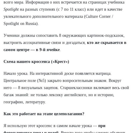
всего мира. Информация о них встречается на страницах учебника
Spotlight
на разных ступенях (с 7 по 11 класс) или идет в качестве
увлекательного дополнительного материала (Culture Corner /
Spotlight on Russia).
Ученики должны сопоставить 8 окружающих картинок-подсказок,
выстроить ассоциативные связи и догадаться,
кто же скрывается в
самом центре — в 9-й ячейке
.
Схема нашего кроссенса («Крест»)
Начало урока. На интерактивной доске появляется матрица.
Центральное поле (№5) закрыто вопросительным знаком. Вокруг
него — 8 визуальных зацепок. Старшеклассники включают весь свой
багаж знаний: не только лексику английского, но и историю,
географию, литературу.
Как это работает на этапе целеполагания?
Я использую этот кроссенс в самом начале урока —
при
формулировке темы и целей
. Вместо того чтобы самому объявить