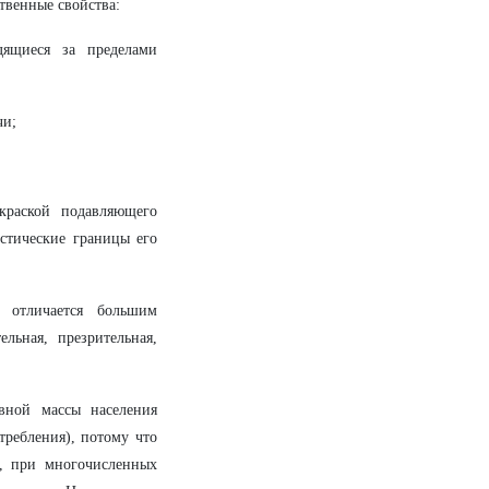
твенные свойства:
дящиеся за пределами
чи;
краской подавляющего
истические границы его
 отличается большим
льная, презрительная,
вной массы населения
требления), потому что
р, при многочисленных