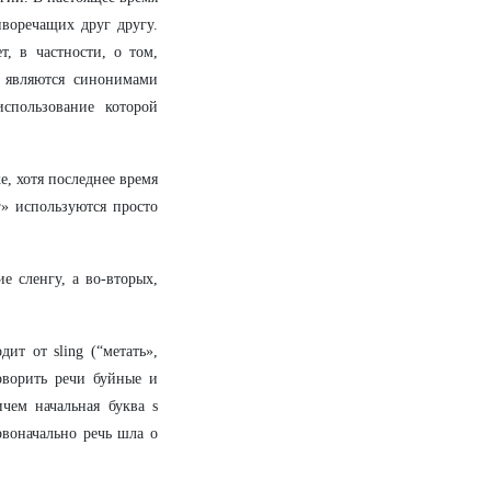
иворечащих друг другу.
т, в частности, о том,
 являются синонимами
спользование которой
е, хотя последнее время
г» используются просто
е сленгу, а во-вторых,
ит от sling (“метать»,
говорить речи буйные и
ичем начальная буква s
ервоначально речь шла о