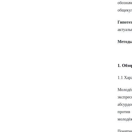
обознач
общекул
Гипоте
актуаль
Методы
1. Обз
1.1 Хар
Молодё
экспре
абсурд
против
молодёж
Понятие