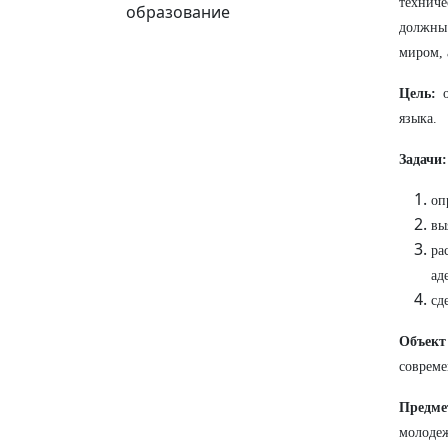
техниче
образование
должны 
миром, 
Цель:
о
языка.
Задачи:
оп
вы
ра
ад
сд
Объект
совреме
Предме
молодеж