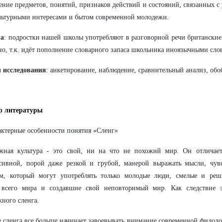
ение предметов, понятий, признаков действий и состояний, связанных с
ьтурными интересами и бытом современной молодежи.
за
: подростки нашей школы употребляют в разговорной речи британские
но, т.к. идёт пополнение словарного запаса школьника иноязычными сло
 исследования
: анкетирование, наблюдение, сравнительный анализ, об
ор литературы
актерные особенности понятия «Сленг»
жная культура - это свой, ни на что не похожий мир. Он отличает
ссивной, порой даже резкой и грубой, манерой выражать мысли, чув
ом, который могут употреблять только молодые люди, смелые и реш
 всего мира и создавшие свой неповторимый мир. Как следствие э
ного сленга.
 сленга все больше начинает завоевывать внимание современной филоло