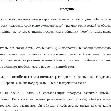
Введение
ский язык является международным языком в наши дни. Он использ
ности человека: социально-экономической, научно-технической и обще
полняет не только функцию посредника в общении людей, а также являе
туальна в связи с тем, что в наши дни подростки в России использу
ского языка при общении в социальных сетях в Интернете. Более 
ство сленговых выражений можно найти в школьных учебниках по анг
, возникает необходимость изучения данной темы.
сленга английского языка помогает расширить словарный запас, сделать
й и яркой, а также поддержать интерес к изучению языка.
жный сленг – одно из составляющих процесса развития языка, 
бразия. Ведь язык не может развиваться сам по себе, обладая мис
ностью. Его развивают. Он вбирает в себя другие языки за счет ком