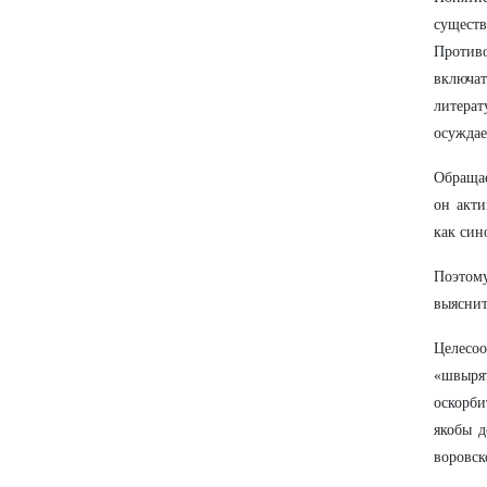
существ
Противо
включа
литера
осуждае
Обращае
он акти
как син
Поэтому
выяснит
Целесоо
«швырят
оскорби
якобы д
воровско