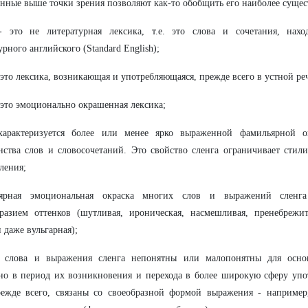
нные выше точки зрения позволяют как-то обобщить его наиболее сущес
- это не литературная лексика, т.е. это слова и сочетания, нахо
урного английского (Standard English);
 это лексика, возникающая и употребляющаяся, прежде всего в устной ре
 это эмоционально окрашенная лексика;
характеризуется более или менее ярко выраженной фамильярной о
ства слов и словосочетаний. Это свойство сленга ограничивает стил
ления;
ярная эмоциональная окраска многих слов и выражений сленга
разием оттенков (шутливая, ироническая, насмешливая, пренебрежите
и даже вульгарная);
 слова и выражения сленга непонятны или малопонятны для осно
но в период их возникновения и перехода в более широкую сферу упо
режде всего, связаны со своеобразной формой выражения - наприме