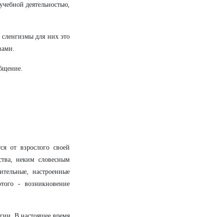
 учебной деятельностью,
 сленгизмы для них это
вами.
общение.
ся от взрослого своей
ства, неким словесным
ительные, настроенные
того - возникновение
гии. В настоящее время