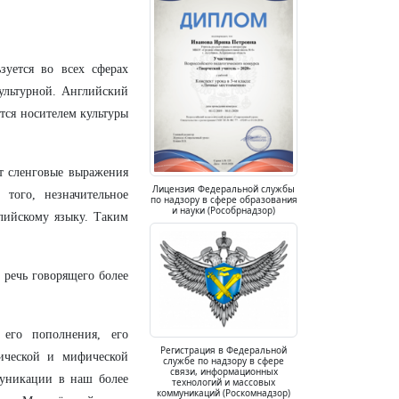
уется во всех сферах
культурной. Английский
тся носителем культуры
ют сленговые выражения
Лицензия Федеральной службы
того, незначительное
по надзору в сфере образования
и науки (Рособрнадзор)
лийскому языку. Таким
 речь говорящего более
его пополнения, его
Регистрация в Федеральной
тической и мифической
службе по надзору в сфере
связи, информационных
муникации в наш более
технологий и массовых
коммуникаций (Роскомнадзор)