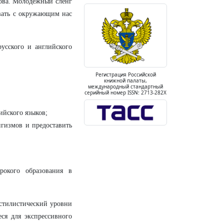
лова. Молодёжный сленг
овать с окружающим нас
усского и английского
Регистрация Российской
книжной палаты,
международный стандартный
серийный номер ISSN: 2713-282X
ийского языков;
нгизмов и предоставить
рокого образования в
 стилистический уровни
ся для экспрессивного