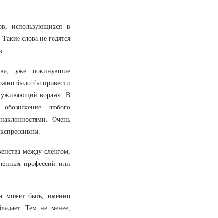
ов, использующихся в
 Такие слова не годятся
в.
ва, уже покинувшие
можно было бы привести
ислуживающий ворам». В
 обозначение любого
 наклонностями. Очень
экспрессивны.
венства между сленгом,
еленных профессий или
(а может быть, именно
ладает. Тем не менее,