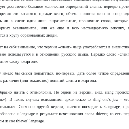
ует достаточно большое количество определений сленга, нередко прот
речия эти касаются, прежде всего, объема понятия «сленг»: спор иде
ть ли в сленг одни лишь выразительные, ироничные слова, которые
турных эквивалентов, или же еще и всю нестандартную лексику, и
тся в кругу образованных людей.
т на себя внимание, что термин «сленг» чаще употребляется в англистик
вно используется и в отношении русского языка. Нередко слово «слен
оним слову «жаргон».
 имело бы смысл попытаться, во-первых, дать более четкое определени
ь различие (или тождество) понятий сленга и жаргона.
бразно начать с этимологии. По одной из версий, англ. slang происход
ь»). В таких случаях вспоминают архаическое to sling one's jaw - «
тельные». Согласно другой версии, «сленг» восходит к slanguage, пр
обавлена к language в результате исчезновения слова thieves; то есть п
м языке thieves' language.