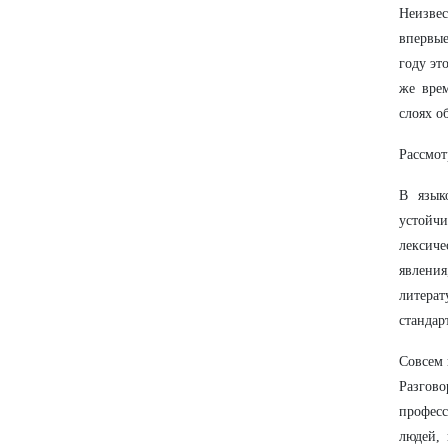
Неизвес
впервые
году эт
же вре
слоях о
Рассмот
В язык
устойч
лексич
явлени
литерат
стандар
Совсем 
Разгов
професс
людей,