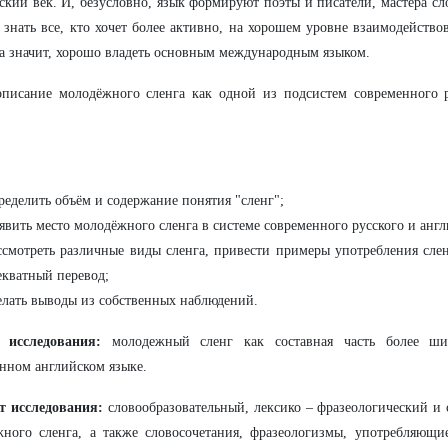
ский век. И, безусловно, язык формируют поэты и писатели, мастера с
знать все, кто хочет более активно, на хорошем уровне взаимодейств
а значит, хорошо владеть основным международным языком.
писание молодёжного сленга как одной из подсистем современного р
ределить объём и содержание понятия "сленг";
явить место молодёжного сленга в системе современного русского и англ
ссмотреть различные виды сленга, привести примеры употребления сле
екватный перевод;
елать выводы из собственных наблюдений.
 исследования:
молодежный сленг как составная часть более ши
нном английском языке.
т исследования:
словообразовательный, лексико – фразеологический и
ного сленга, а также словосочетания, фразеологизмы, употребляющие