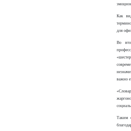
эмоцион
Как ви
термино
для офи
Во вто
професс
«шестер
соврем
незнач
важно е
«Словар
жаргон
социаль
Таким 
благода