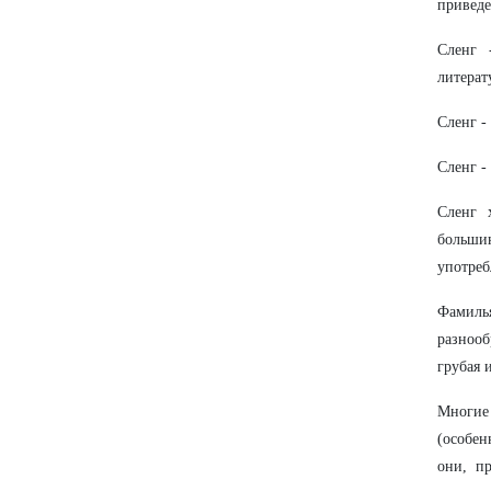
приведе
Сленг 
литерат
Сленг -
Сленг -
Сленг 
большин
употреб
Фамиль
разнооб
грубая 
Многие
(особен
они, п