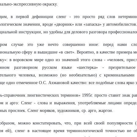
ально-экспрессивную окраску.
дим, в первой дефиниции сленг - это просто ряд слов нетермин
логическом значении, вроде «дворник» или «запаска» у автомобилистов.
циальной инструкции, но удобны для делового разговора профессионало
ром случае это уже нечто совершенно иное: перед нами сло
иональную сферу и вышедшие «в свет». Вероятно, в качестве примера 
ку»: в воровском мире одно из значений этого слова - «человек, пр
енном разговорном русском языке «шестерка» - презрительное
ительного человека, возможно (но необязательно) с криминальными
ще одно отмеченное О.С. Ахмановой качество: все подобные слова ярко 
ь-справочник лингвистических терминов» 1995г. просто ставит знак ра
ом и арго: Сленг - слова и выражения, употребляемые лицами опред
ных прослоек. Сленг моряков, художников, ср. арго, жаргон.
образом, можно констатировать, что, при всей своей популярности 
ря ей), сленг в настоящее время терминологической точностью не об