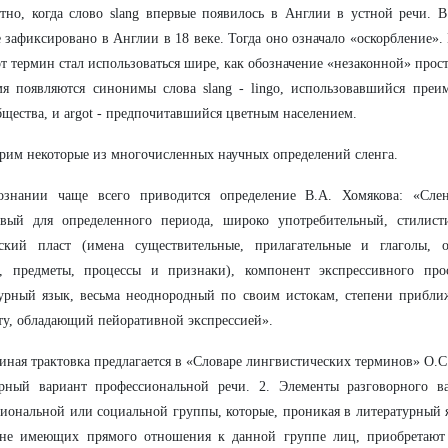
тно, когда слово slang впервые появилось в Англии в устной речи. 
 зафиксировано в Англии в 18 веке. Тогда оно означало «оскорбление».
от термин стал использоваться шире, как обозначение «незаконной» прос
мя появляются синонимы слова slang - lingo, использовавшийся пре
бщества, и argot - предпочитавшийся цветным населением.
рим некоторые из многочисленных научных определений сленга.
ознании чаще всего приводится определение В.А. Хомякова: «Слен
ивый для определенного периода, широко употребительный, стилист
еский пласт (имена существительные, прилагательные и глаголы, 
я, предметы, процессы и признаки), компонент экспрессивного про
урный язык, весьма неоднородный по своим истокам, степени прибли
ту, обладающий пейоративной экспрессией».
иная трактовка предлагается в «Словаре лингвистических терминов» О.С
орный вариант профессиональной речи. 2. Элементы разговорного в
иональной или социальной группы, которые, проникая в литературный 
 не имеющих прямого отношения к данной группе лиц, приобретают 