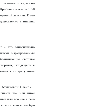
В письменном виде оно
 Приблизительно в 1850
торечной лексики. В это
имущественно в низших
г - это относительно
ически маркированный
обозначающие бытовые
сторечия, входящего в
жения к литературному
. Ахмановой: Сленг - 1.
арианта той или иной
язык или вообще в речь
в этих языках особую