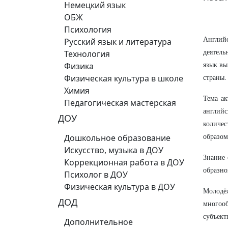
Немецкий язык
ОБЖ
Психология
Англий
Русский язык и литература
Технология
деятель
Физика
язык вы
Физическая культура в школе
страны.
Химия
Тема ак
Педагогическая мастерская
англий
ДОУ
количе
Дошкольное образование
образом
Искусство, музыка в ДОУ
Знание 
Коррекционная работа в ДОУ
образно
Психолог в ДОУ
Физическая культура в ДОУ
Молодё
ДОД
многоо
субъект
Дополнительное