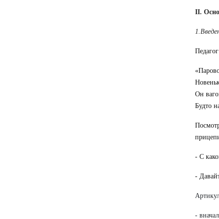
II. Осн
1.Введе
Педагог
«Парово
Новеньк
Он ваго
Будто н
Посмотр
прицепи
- С как
- Давай
Артикул
- внача