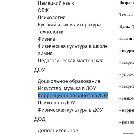
Немецкий язык
Возраст
ОБЖ
Тема:
З
Психология
Русский язык и литература
Цель:
Ф
Технология
Физика
Задачи 
Физическая культура в школе
- корр
Химия
Педагогическая мастерская
- закре
ДОУ
- упраж
Дошкольное образование
- закре
Искусство, музыка в ДОУ
Коррекционная работа в ДОУ
- знако
Психолог в ДОУ
Физическая культура в ДОУ
-
корре
ДОД
- разви
Дополнительное