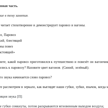
овная часть.
ние в тему занятия.
 читает стихотворение и демонстрирует паровоз и вагоны.
з, Паровоз
ий, блестящий
ны повез
астоящий»
ите, какой паровоз приготовился к путешествию и повезёт он вагончик
лись к паровозу? Назовите цвет вагонов. (Синий, зелёный).
ого звука начинается слово паровоз?
те рассмотрим в зеркало, как выглядят наши губки, зубки, язычок, когда
яция звука [П]:
ле губки сомкнуты, потом раскрываются мгновенным выходом воздуха;