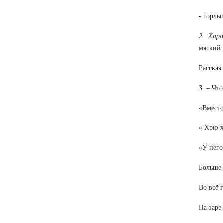
- горлы
2. Хара
мягкий.
Рассказ
3.
– Что
«Вместо
« Хрю-х
«У него
Больше 
Во всё 
На заре