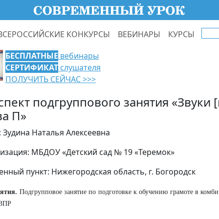
ВСЕРОССИЙСКИЕ КОНКУРСЫ
ВЕБИНАРЫ
КУРСЫ
БЕСПЛАТНЫЕ
вебинары
СЕРТИФИКАТ
слушателя
ПОЛУЧИТЬ СЕЙЧАС >>>
пект подгруппового занятия «Звуки [п]
ва П»
: Зудина Наталья Алексеевна
изация: МБДОУ «Детский сад № 19 «Теремок»
енный пункт: Нижегородская область, г. Богородск
нятия.
Подгрупповое занятие по подготовке к обучению грамоте в комб
 ЗПР