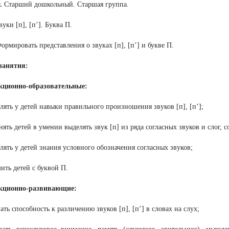
.
Старший дошкольный. Старшая группа.
вуки [п], [п’]. Буква П.
ормировать представления о звуках
[п], [п’] и букве П.
занятия:
екционно-образовательные:
плять у детей навыки правильного произношения звуков [п], [п’];
нять детей в умении выделять звук [п] из ряда согласных звуков и слог, 
плять у детей знания условного обозначения согласных звуков;
мить детей с буквой П.
кционно-развивающие:
вать способность к различению звуков [п], [п’] в словах на слух;