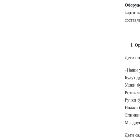
Оборуд
картин
составл
Ор
Дети ст
«Наши 
Будут д
Ушки бу
Ротик ч
Ручки б
Ножки б
Спинки
Мы друг
Дети са