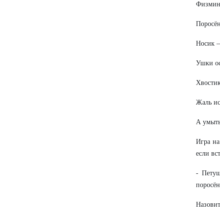
Физмин
Поросён
Носик –
Ушки ос
Хвостик
Жаль ис
А умыть
Игра на
если вс
- Петуш
поросён
Назовит