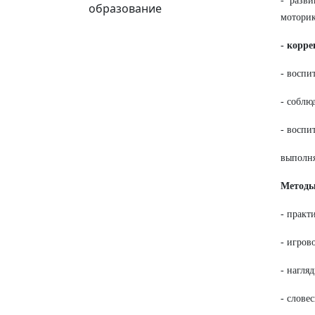
- разв
образование
моторик
- корр
- воспи
- соблю
- воспи
выполня
Методы
- практ
- игров
- нагля
- словес