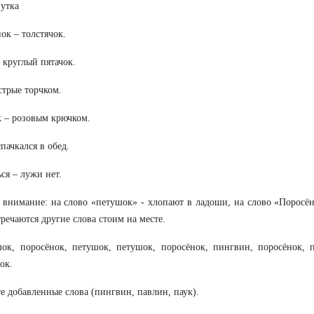
утка
ок – толстячок.
 круглый пятачок.
трые торчком.
 – розовым крючком.
пачкался в обед.
ся – лужи нет.
 внимание: на слово «петушок» - хлопают в ладоши, на слово «Поросё
тречаются другие слова стоим на месте.
ок, поросёнок, петушок, петушок, поросёнок, пингвин, поросёнок, п
ок.
е добавленные слова (пингвин, павлин, паук).