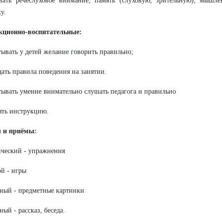
ивать речеслуховое внимание, память (слуховую, зрительную), мыш
у.
екционно-воспитательные:
тывать у детей желание говорить правильно;
дать правила поведения на занятии.
тывать умение внимательно слушать педагога и правильно
ть инструкцию.
 и приёмы:
ический - упражнения
ой - игры
дный - предметные картинки
ный - рассказ, беседа.