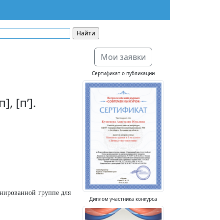
Мои заявки
Сертификат о публикации
, [п’].
инированной группе для
Диплом участника конкурса