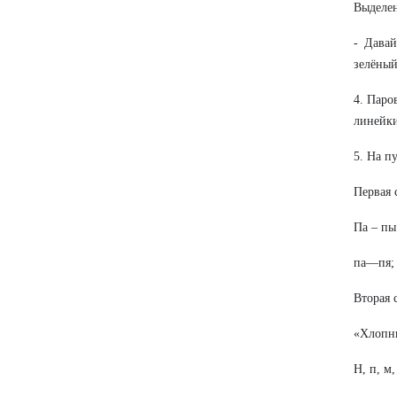
Выделен
- Давай
зелёный
4. Паро
линейки
5. На п
Первая 
Па – пы
па—пя;
Вторая 
«Хлопни
Н, п, м