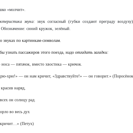
шко «молчит».
ктеристика звука:
звук согласный (губки создают преграду воздуху)
 Обозначение: синий кружок, зелёный.
 о звуках по картинкам-символам.
бы узнать пассажиров этого поезда, надо
отгадать загадки:
 носа — пятачок, вместо хвостика — крючок.
рю-хрю!» — он нам кричит, «Здравствуйте!» — он говорит.» (Поросёнок
 красив наряд,
всех он солнцу рад.
горло во весь дух
 кричит…» (Петух)