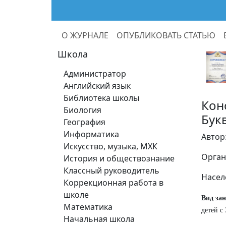
О ЖУРНАЛЕ
ОПУБЛИКОВАТЬ СТАТЬЮ
Школа
Администратор
Английский язык
Библиотека школы
Конс
Биология
Бук
География
Информатика
Автор
Искусство, музыка, МХК
Орган
История и обществознание
Классный руководитель
Насел
Коррекционная работа в
школе
Вид за
Математика
детей с
Начальная школа