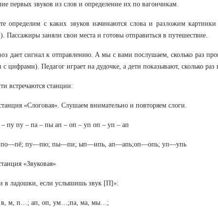
ие первых звуков из слов и определение их по вагончикам.
те определим с каких звуков начинаются слова и разложим картинки
). Пассажиры заняли свои места и готовы отправиться в путешествие.
воз дает сигнал к отправлению. А мы с вами послушаем, сколько раз про
 с цифрами). Педагог играет на дудочке, а дети показывают, сколько раз 
ути встречаются станции:
станция «Слоговая». Слушаем внимательно и повторяем слоги.
 – пу пу – па – пы ап – оп – уп оп – уп – ап
 по—пё; пу—пю; пы—пи; ып—ипь, aп—апь;oп—опь; уп—упь
станция «Звуковая»
 в ладошки, если услышишь звук [П]»:
, в, м, п…; aп, оп, ум…;па, ма, мы…;