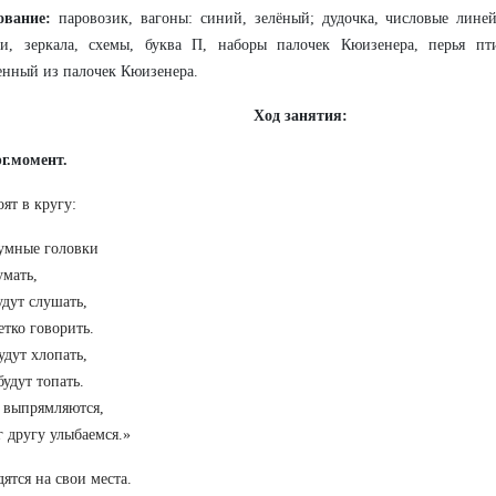
ование:
паровозик, вагоны: синий, зелёный;
дудочка,
числовые линей
ки, зеркала, схемы, буква П, наборы палочек Кюизенера, перья пт
енный из палочек Кюизенера.
Ход занятия:
г.момент.
оят в кругу:
умные головки
умать,
дут слушать,
етко говорить.
удут хлопать,
удут топать.
 выпрямляются,
 другу улыбаемся.»
дятся на свои места.