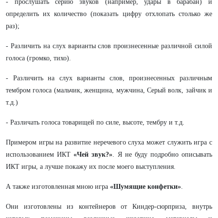
- прослушать серию звуков (например, удары в барабан) и
определить их количество (показать цифру отхлопать столько же
раз);
- Различить на слух варианты слов произнесенные различной силой
голоса (громко, тихо).
- Различить на слух варианты слов, произнесенных различным
тембром голоса (мальчик, женщина, мужчина, Серый волк, зайчик и
т.д.)
- Различать голоса товарищей по силе, высоте, тембру и т.д.
Примером игры на развитие неречевого слуха может служить игра с
использованием ИКТ
«Чей звук?»
. Я не буду подробно описывать
ИКТ игры, а лучше покажу их после моего выступления.
А также изготовленная мною игра
«Шумящие конфетки»
.
Они изготовлены из контейнеров от Киндер-сюрприза, внутрь