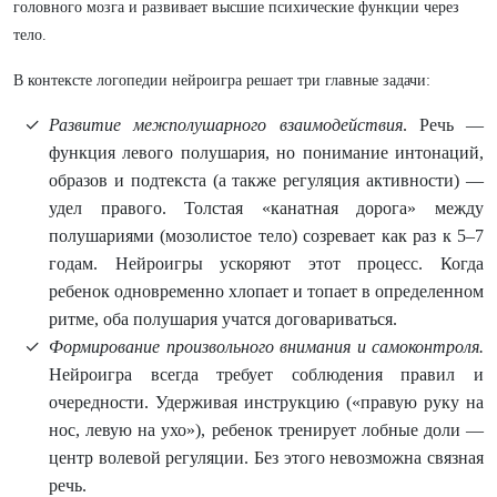
головного мозга и развивает высшие психические функции через
тело.
В контексте логопедии нейроигра решает три главные задачи:
Развитие межполушарного взаимодействия
. Речь —
функция левого полушария, но понимание интонаций,
образов и подтекста (а также регуляция активности) —
удел правого. Толстая «канатная дорога» между
полушариями (мозолистое тело) созревает как раз к 5–7
годам. Нейроигры ускоряют этот процесс. Когда
ребенок одновременно хлопает и топает в определенном
ритме, оба полушария учатся договариваться.
Формирование произвольного внимания и самоконтроля.
Нейроигра всегда требует соблюдения правил и
очередности. Удерживая инструкцию («правую руку на
нос, левую на ухо»), ребенок тренирует лобные доли —
центр волевой регуляции. Без этого невозможна связная
речь.