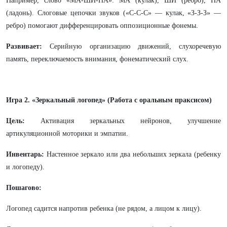
Например, слово «МА-ШИ-НА»: МА (кулак), ШИ (ребро), НА
(ладонь). Слоговые цепочки звуков («С-С-С» — кулак, «З-З-З» —
ребро) помогают дифференцировать оппозиционные фонемы.
Развивает:
Серийную организацию движений, слухоречевую
память, переключаемость внимания, фонематический слух.
Игра 2. «Зеркальный логопед» (Работа с оральным праксисом)
Цель:
Активация зеркальных нейронов, улучшение
артикуляционной моторики и эмпатии.
Инвентарь:
Настенное зеркало или два небольших зеркала (ребенку
и логопеду).
Пошагово:
Логопед садится напротив ребенка (не рядом, а лицом к лицу).