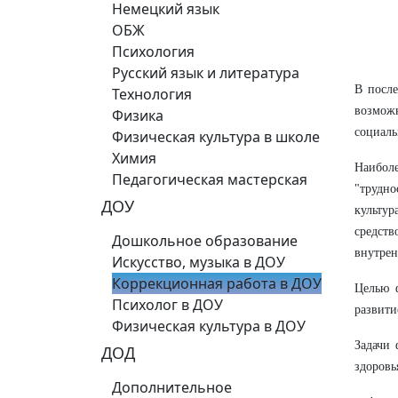
Немецкий язык
ОБЖ
Психология
Русский язык и литература
В после
Технология
возможн
Физика
социаль
Физическая культура в школе
Химия
Наибол
Педагогическая мастерская
"трудн
ДОУ
культур
средств
Дошкольное образование
внутре
Искусство, музыка в ДОУ
Коррекционная работа в ДОУ
Целью 
Психолог в ДОУ
развити
Физическая культура в ДОУ
Задачи 
ДОД
здоровь
Дополнительное