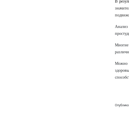
В резул
значит
подвижн
Анализ
простуд
Многие
различн
Можно с
здоров
способс
Опублико