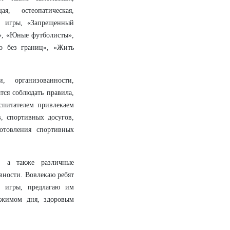
я, остеопатическая,
е игры, «Запрещенный
», «Юные футболисты»,
о без границ», «Жить
 организованности,
тся соблюдать правила,
спитателем привлекаем
, спортивных досугов,
отовления спортивных
, а также различные
вности. Вовлекаю ребят
е игры, предлагаю им
ежимом дня, здоровым