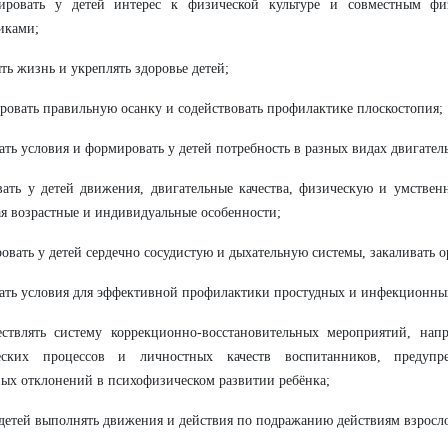
ировать у детей интерес к физической культуре и совместным фи
иками;
ять жизнь и укреплять здоровье детей;
ровать правильную осанку и содействовать профилактике плоскостопия;
вать условия и формировать у детей потребность в разных видах двигател
вать у детей движения, двигательные качества, физическую и умствен
я возрастные и индивидуальные особенности;
ровать у детей сердечно сосудистую и дыхательную системы, закаливать 
вать условия для эффективной профилактики простудных и инфекционны
ествлять систему коррекционно-восстановительных мероприятий, нап
еских процессов и личностных качеств воспитанников, предупр
ых отклонений в психофизическом развитии ребёнка;
 детей выполнять движения и действия по подражанию действиям взросл