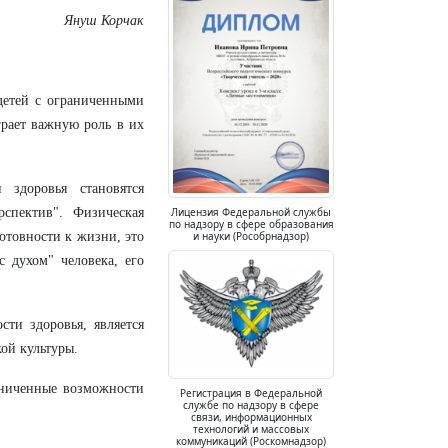
Януш Корчак
детей с ограниченными
грает важную роль в их
 здоровья становятся
рспектив". Физическая
Лицензия Федеральной службы
по надзору в сфере образования
готовности к жизни, это
и науки (Рособрнадзор)
с духом" человека, его
ти здоровья, является
ой культуры.
аниченные возможности
Регистрация в Федеральной
службе по надзору в сфере
связи, информационных
технологий и массовых
коммуникаций (Роскомнадзор)