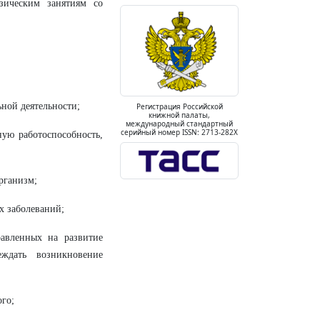
зическим занятиям со
ьной деятельности;
Регистрация Российской
книжной палаты,
международный стандартный
серийный номер ISSN: 2713-282X
ную работоспособность,
организм;
х заболеваний;
равленных на развитие
еждать возникновение
ого;