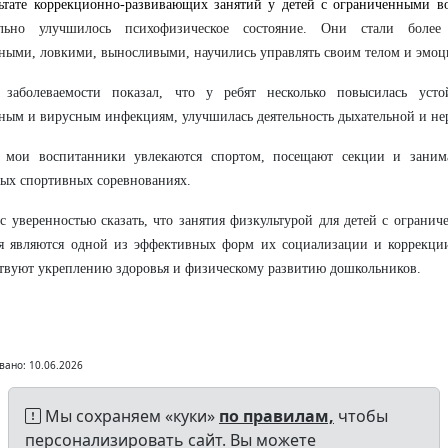
ьтате коррекционно-развивающих занятий у детей с ограниченными в
ельно улучшилось психофизическое состояние. Они стали более
ыми, ловкими, выносливыми, научились управлять своим телом и эмоц
 заболеваемости показал, что у ребят несколько повысилась усто
ным и вирусным инфекциям, улучшилась деятельность дыхательной и не
 мои воспитанники увлекаются спортом, посещают секции и заним
ых спортивных соревнованиях.
 уверенностью сказать, что занятия физкультурой для детей с огран
ья являются одной из эффективных форм их социализации и коррекци
твуют укреплению здоровья и физическому развитию дошкольников.
вано: 10.06.2026
Мы сохраняем «куки»
по правилам,
чтобы
персонализировать сайт. Вы можете