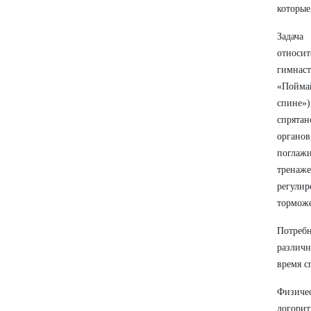
которые
Задача
относи
гимнаст
«Поймай
спине»
спрятан
органо
поглажи
тренаж
регули
тормож
Потреб
различн
время с
Физиче
логори