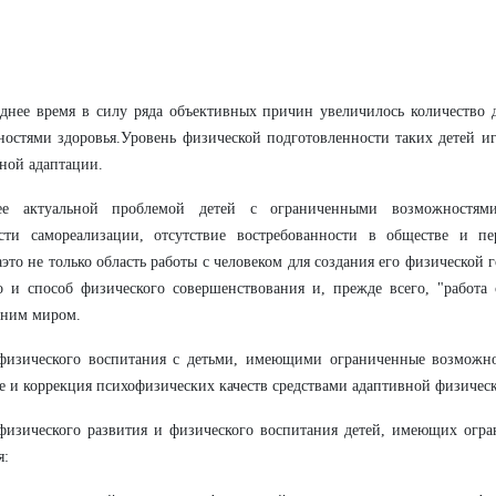
днее время в силу ряда объективных причин увеличилось количество 
остями здоровья.Уровень физической подготовленности таких детей и
ной адаптации.
ее актуальной проблемой детей с ограниченными возможностями
ости самореализации, отсутствие востребованности в обществе и пе
а­это не только область работы с человеком для создания его физической 
о и способ физического совершенствования и, прежде всего, "работа 
нним миром.
физического воспитания с детьми, имеющими ограниченные возможнос
е и коррекция психофизических качеств средствами адаптивной физическ
физического развития и физического воспитания детей, имеющих огр
я: