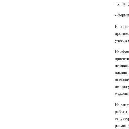
- учить
- форми
В наше
против
учетом 
Наибол
ориенти
основны
наклон
повышен
не мог
медленн
На заня
работы
структу
разминк