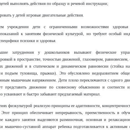
 детей выполнять действия по образцу и речевой инструкции;
ровать у детей игровые двигательные действия.
м учреждении дети с ограниченными возможностями здоровья
опоказаний к занятиям физической культурой, но требуют особый ин
специфики психики и здоровья.
ьшие затруднения у дошкольников вызывают физические упра
ровкой в пространстве, точностью движений, глазомером, равновесием,
х движений и в статическом и динамическом равновесии (стойка на 
 и подъем туловища, прыжки). Это обусловлено недоразвитием обще
ным мышечным напряжением. Дети плохо переключаются с одного движ
ут представить движение по словесному объяснению и соотнести и
о усваивают и быстро забывают предлагаемый материал.
тиях физкультурой реализую принципы ее адаптивности, концентричнос
. Этот принцип обеспечивает непрерывность, преемственность в обу
ре каждого занятия выделяются разминочная, основная и релаксацион
и мышечно-суставной аппарат ребенка подготавливается к активным 