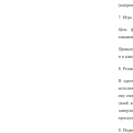
(наприм
7. Игра
Цель:
фо
навыков
Правило
и в как
8. Рела
В одно
исполня
ему оче
своей 
замерл
проснул
9. Подв