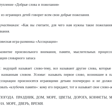
тупление «Добрые слова и пожелания»
из играющих детей говорит всем свои добрые пожелания.
 участникам:
«Как вы считаете, для чего нам нужны такие пожелани
вания.
овесная игра-разминка «Ассоциации»
звитие произвольного внимания, памяти, мыслительных процессо
ация словарного запаса
:
ведущий называет слово-тему, все называют другие слова, которые
с названным словом.
Условие:
называть первое слово, возникшее в па
ассоциации произносятся играющими детьми поочередно и не должн
овать «клубочек памяти»: кому его передают, тот и называет свое слово-
: ПОГОДА. ПРАЗДНИК, ДОМ, МОРЕ, ЦВЕТЫ, ДОРОГА, КОНФЕТЫ,
А. МОРЕ, ДВЕРЬ, ВРЕМЯ.