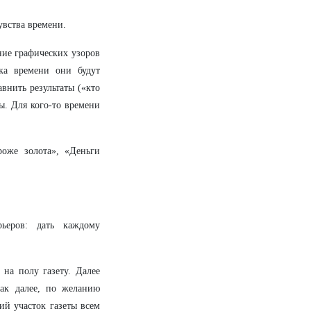
увства времени.
ние графических узоров
ка времени они будут
внить результаты («кто
ы. Для кого-то времени
оже золота», «Деньги
ьеров: дать каждому
 на полу газету. Далее
так далее, по желанию
ий участок газеты всем