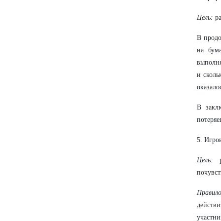
Цель:
ра
В продо
на бум
выполня
и сколь
оказало
В закл
потеряе
5. Игро
Цель:
ра
почувст
Правило
действи
участни