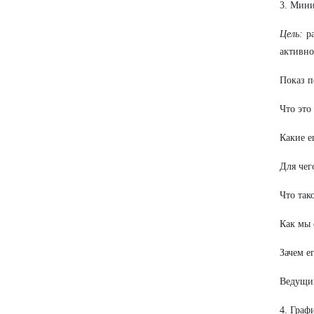
3. Мини
Цель:
ра
активно
Показ п
Что это
Какие е
Для чег
Что так
Как мы 
Зачем е
Ведущий
4. Граф