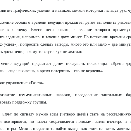
звитие графических умений и навыков, мелкой моторики пальцев рук, ч
лжение беседы о времени ведущий предлагает детям выполнить рисова
аге в клеточку. Вместе дети решают, в течение которого промежут
ть задание, например, в течение двух минут. По истечении времени сра
ко успел»), попросить сделать выводы, много это или мало – две минут
сь достаточно, а кому-то «чуточку» не хватило.
ючение ведущий предлагает детям послушать пословицы: «Время дор
шь – еще наживешь, а время потеряешь – его не вернешь».
вое упражнение «Газета»
звитие коммуникативных навыков, преодоление тактильных бар
вовать поддержку группы.
 игры:
по сигналу нужно всем (четверо детей) стать на расстеленную
я повторяются, но газета сворачивается пополам, затем вчетверо и 
ков игры. Можно предложить найти выход: как стать на очень маленьк