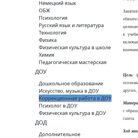
Немецкий язык
ОБЖ
Занятия
Психология
обязат
Русский язык и литература
целенап
Технология
к учеб
Физика
включае
Физическая культура в школе
внимани
Химия
Педагогическая мастерская
ДОУ
Цель:
ф
Дошкольное образование
осозна
Искусство, музыка в ДОУ
других,
Коррекционная работа в ДОУ
Матери
Психолог в ДОУ
с образ
Физическая культура в ДОУ
газета.
ДОД
Ход за
Дополнительное