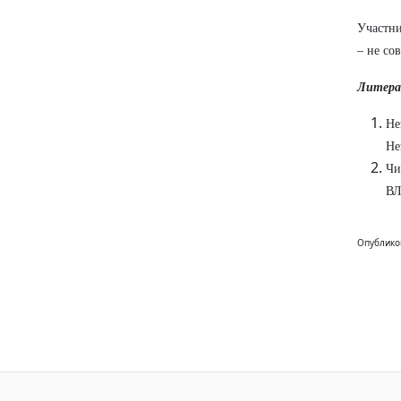
Участни
– не со
Литера
Не
Не
Чи
ВЛ
Опублико