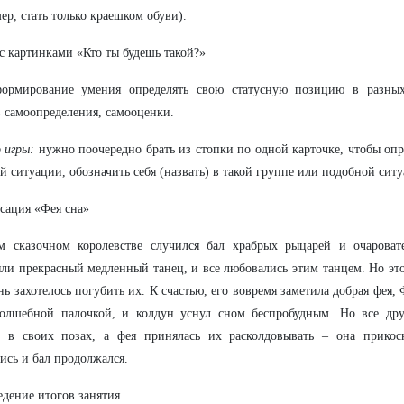
ер, стать только краешком обуви).
 с картинками «Кто ты будешь такой?»
рмирование умения определять свою статусную позицию в разных
 самоопределения, самооценки.
 игры:
нужно поочередно брать из стопки по одной карточке, чтобы опр
ой ситуации, обозначить себя (назвать) в такой группе или подобной сит
ксация «Фея сна»
м сказочном королевстве случился бал храбрых рыцарей и очароват
ли прекрасный медленный танец, и все любовались этим танцем. Но это
нь захотелось погубить их. К счастью, его вовремя заметила добрая фея,
волшебной палочкой, и колдун уснул сном беспробудным. Но все др
и в своих позах, а фея принялась их расколдовывать – она прикос
ись и бал продолжался.
едение итогов занятия