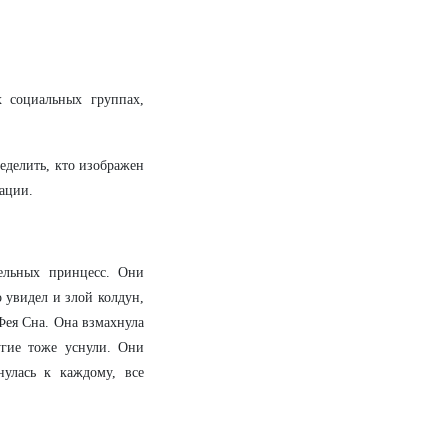
 социальных группах,
еделить, кто изображен
уации.
ельных принцесс. Они
 увидел и злой колдун,
 Фея Сна. Она взмахнула
угие тоже уснули. Они
нулась к каждому, все