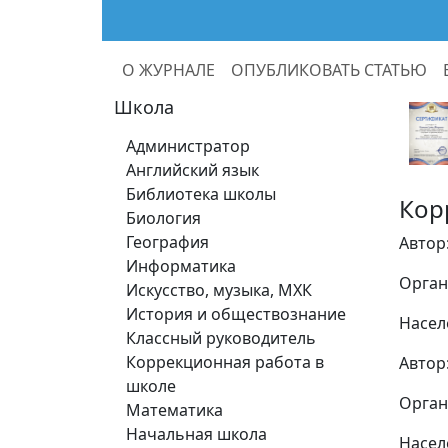
О ЖУРНАЛЕ
ОПУБЛИКОВАТЬ СТАТЬЮ
Школа
Администратор
Английский язык
Библиотека школы
Кор
Биология
География
Автор
Информатика
Орган
Искусство, музыка, МХК
История и обществознание
Насел
Классный руководитель
Коррекционная работа в
Автор
школе
Орган
Математика
Начальная школа
Насел