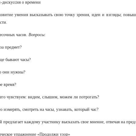
-дискуссия о времени
звитие умения высказывать свою точку зрения, идеи и взгляды; повы
сти.
есочных часов.
Вопросы:
 за предмет?
ще бывают часы?
о они нужны?
ое время?
его чувствуем: видим, слышим, можем ли потрогать?
го измерять, смотреть на часы, узнавать, который час?
 предлагает каждому участнику высказать свое мнение, отвечая на пре
ическое упражнение «Продолжи узор»