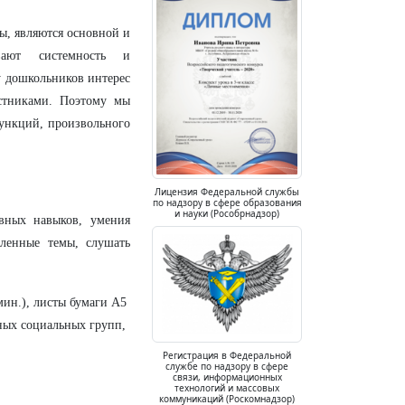
ы, являются основной и
вают системность и
у дошкольников интерес
рстниками. Поэтому мы
ункций, произвольного
Лицензия Федеральной службы
по надзору в сфере образования
и науки (Рособрнадзор)
вных навыков, умения
еленные темы, слушать
 мин.), листы бумаги А5
ных социальных групп,
Регистрация в Федеральной
службе по надзору в сфере
связи, информационных
технологий и массовых
коммуникаций (Роскомнадзор)