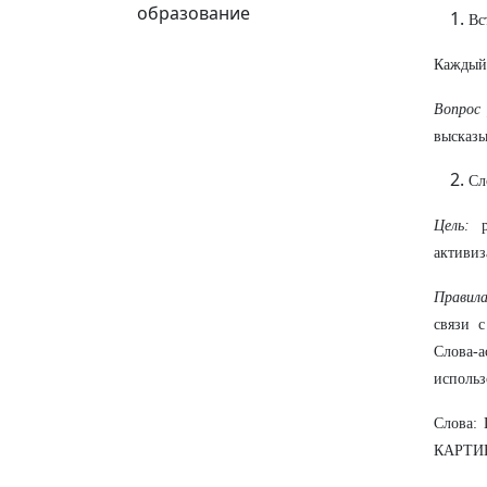
образование
Вс
Каждый 
Вопрос
высказы
Сл
Цель:
ра
активиз
Правила
связи 
Слова-
использ
Слова
КАРТИН