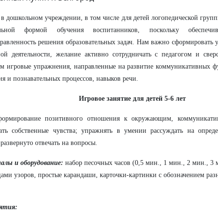
 в дошкольном учреждении, в том числе для детей логопедической групп
ельной формой обучения воспитанников, поскольку обеспечи
равленность решения образовательных задач. Нам важно сформировать 
ной деятельности, желание активно сотрудничать с педагогом и све
м игровые упражнения, направленные на развитие коммуникативных ф
я и познавательных процессов, навыков речи.
Игровое занятие для детей 5-6 лет
ормирование позитивного отношения к окружающим, коммуникати
вать собственные чувства; упражнять в умении рассуждать на опред
 развернуто отвечать на вопросы.
алы и оборудование:
набор песочных часов (0,5 мин., 1 мин., 2 мин., 3
цами узоров, простые карандаши, карточки-картинки с обозначением раз
нятия: