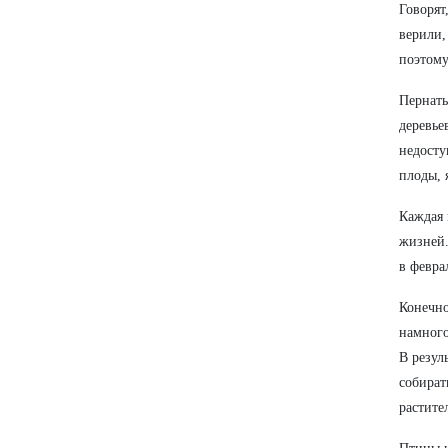
Говорят
верили,
поэтому
Пернаты
деревье
недосту
плоды, 
Каждая 
жизней.
в февра
Конечно
намного
В резул
собират
растите