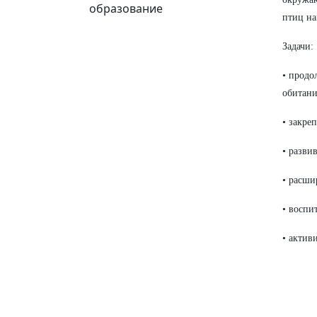
образование
птиц на
Задачи:
• продо
обитани
• закре
• разви
• расши
• воспи
• актив