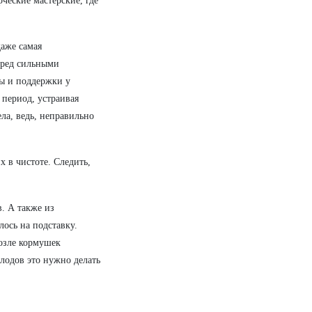
ческие мастерские, где
даже самая
еред сильными
ы и поддержки у
 период, устраивая
ла, ведь, неправильно
х в чистоте. Следить,
. А также из
ось на подставку.
озле кормушек
олодов это нужно делать