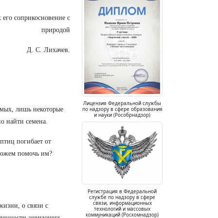
к его соприкосновение с
природой
Д. С. Лихачев.
Лицензия Федеральной службы
комых, лишь некоторые
по надзору в сфере образования
и науки (Рособрнадзор)
о найти семена.
птиц погибает от
 можем помочь им?
Регистрация в Федеральной
службе по надзору в сфере
связи, информационных
изни, о связи с
технологий и массовых
коммуникаций (Роскомнадзор)
сленности зимующих