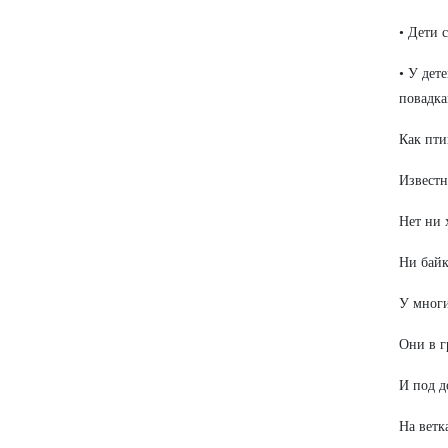
• Дети 
• У дет
повадка
Как пти
Известн
Нет ни 
Ни байк
У многи
Они в гр
И под д
На ветк