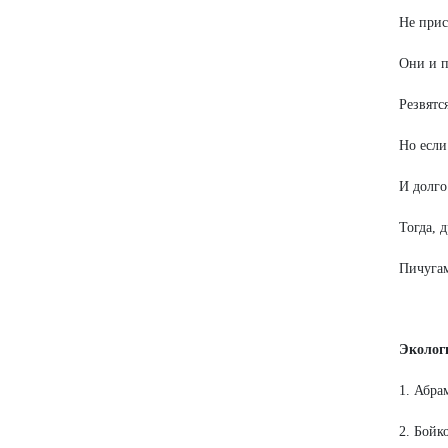
Не прис
Они и 
Резвятс
Но если
И долго
Тогда, 
Пичугам
Эколог
1. Абра
2. Бойк