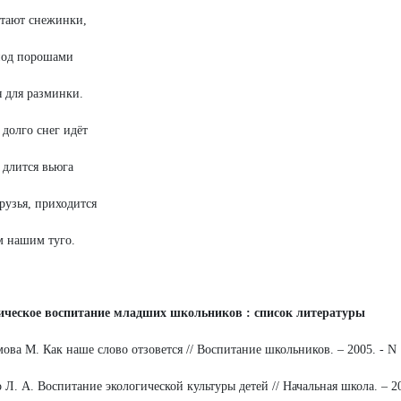
тают снежинки,
под порошами
я для разминки.
 долго снег идёт
 длится вьюга
друзья, приходится
 нашим туго.
ическое воспитание младших школьников : список литературы
мова М. Как наше слово отзовется // Воспитание школьников. – 2005. - N 1
о Л. А. Воспитание экологической культуры детей // Начальная школа. – 2