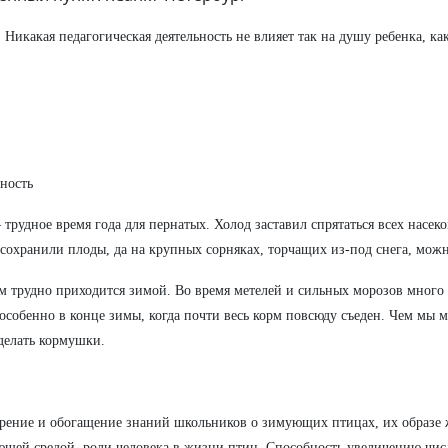
Никакая педагогическая деятельность не влияет так на душу ребенка, ка
ность
– трудное время года для пернатых. Холод заставил спрятаться всех насе
 сохранили плоды, да на крупных сорняках, торчащих из-под снега, можн
м трудно приходится зимой. Во время метелей и сильных морозов много 
 особенно в конце зимы, когда почти весь корм повсюду съеден. Чем мы
елать кормушки.
рение и обогащение знаний школьников о зимующих птицах, их образе ж
щей средой, роли человека в жизни птиц. Способность увеличению чи