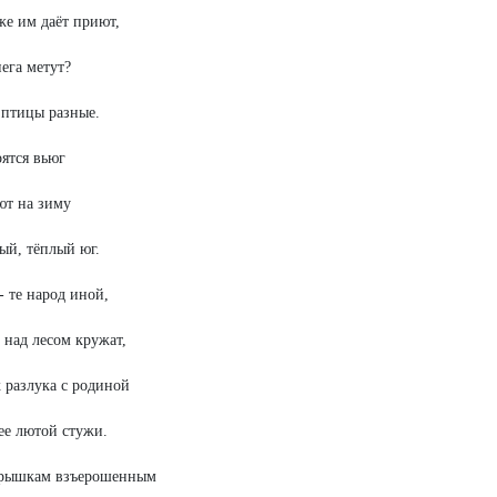
же им даёт приют,
нега метут?
птицы разные.
ятся вьюг
ют на зиму
ый, тёплый юг.
- те народ иной,
 над лесом кружат,
 разлука с родиной
е лютой стужи.
ерышкам взъерошенным