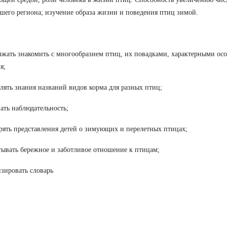
шего региона; изучение образа жизни и поведения птиц зимой.
лжать знакомить с многообразием птиц, их повадками, характерными ос
я;
плять знания названий видов корма для разных птиц;
вать наблюдательность;
рять представления детей о зимующих и перелетных птицах;
тывать бережное и заботливое отношение к птицам;
изировать словарь