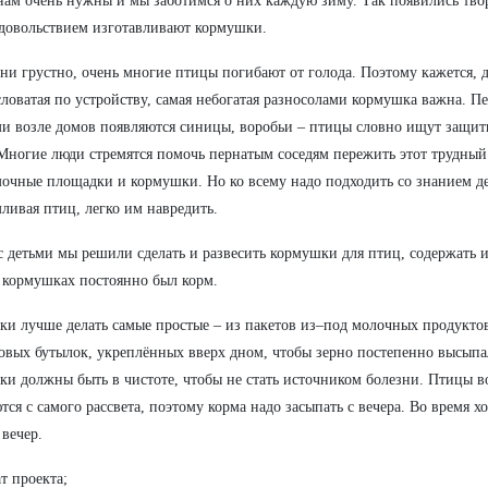
ам очень нужны и мы заботимся о них каждую зиму. Так появились твор
удовольствием изготавливают кормушки.
 ни грустно, очень многие птицы погибают от голода. Поэтому кажется, 
ловатая по устройству, самая небогатая разносолами кормушка важна. П
и возле домов появляются синицы, воробьи – птицы словно ищут защит
Многие люди стремятся помочь пернатым соседям пережить этот трудный
очные площадки и кормушки. Но ко всему надо подходить со знанием де
ливая птиц, легко им навредить.
с детьми мы решили сделать и развесить кормушки для птиц, содержать и
 кормушках постоянно был корм.
и лучше делать самые простые – из пакетов из–под молочных продуктов
овых бутылок, укреплённых вверх дном, чтобы зерно постепенно высыпал
и должны быть в чистоте, чтобы не стать источником болезни. Птицы в
тся с самого рассвета, поэтому корма надо засыпать с вечера. Во время х
вечер.
ат проекта;