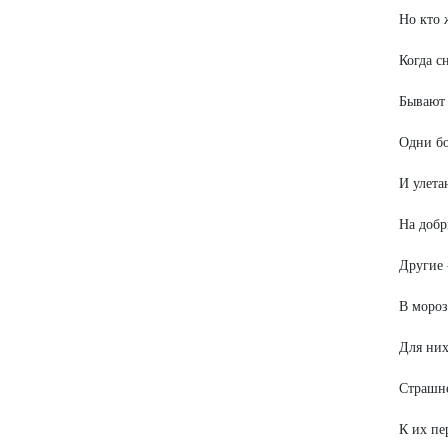
Но кто 
Когда с
Бывают 
Одни бо
И улета
На добр
Другие 
В мороз
Для них
Страшне
К их п