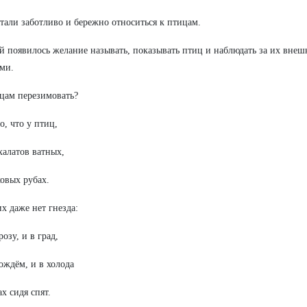
стали заботливо и бережно относиться к птицам.
ей появилось желание называть, показывать птиц и наблюдать за их вне
ми.
цам перезимовать?
о, что у птиц,
халатов ватных,
овых рубах.
х даже нет гнезда:
озу, и в град,
ождём, и в холода
ах сидя спят.