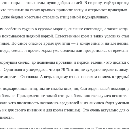
, что птицы — это ангелы, души добрых людей. В старину, ещё до прихо
 что пернатые на своих крыльях приносят весну и открывают праведным 
 даже бедные крестьяне старались птиц зимой подкармливать.
м особенно трудно в суровые морозы, сильные снегопады, а также когда 
в покрываются ледяной коркой. Естественный корм в таких условиях ста
пным. Но самое опасное время для птиц — в конце зимы и начале весны,
ягоды, семена и прочие корма уже съедены или превратились от времени 
кормушка сейчас, до появления проталин и первой зелени,- это десятки
.. Орнитологи утверждают, что до 70 % птиц не суждено пережить зиму
ле-апреле... От голода. А ведь каждому из нас по силам помочь в трудны
, подкармливая птиц, мы не спасём всех, но, благодаря нашей помощи, 
 больше. Прикормленные зимой птицы в большинстве случаев остаются и
ьтате чего численность насекомых-вредителей и их личинок будет уменьш
ь их для своего питания и для корма птенцам). Это очень актуально для 
льности.