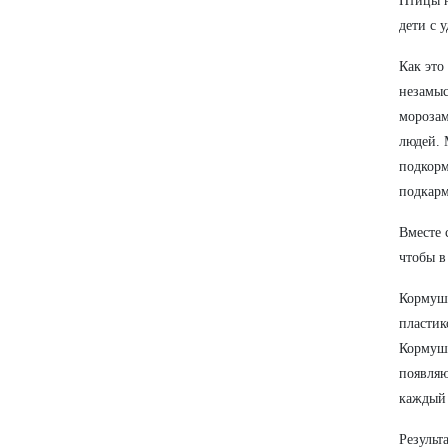
Птицы н
дети с 
Как это
незамыс
морозам
людей. 
подкорм
подкарм
Вместе 
чтобы в
Кормушк
пластик
Кормушк
появляю
каждый 
Результ