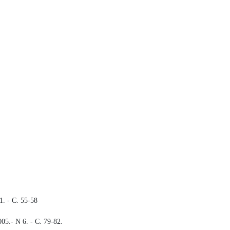
. - С. 55-58
005.
- N 6. - С. 79-82.