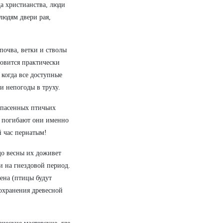
да христианства, люди
людям двери рая,
почва, ветки и стволы
новится практически
 когда все доступные
и непогоды в труху.
 спасенных птичьих
, погибают они именно
й час пернатым!
до весны их доживет
 на гнездовой период.
ена (птицы будут
сохранения древесной