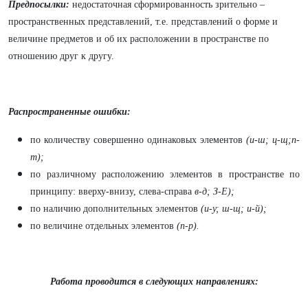
Предпосылки:
недостаточная сформированность зрительно –
пространственных представлений, т.е. представлений о форме и
величине предметов и об их расположении в пространстве по
отношению друг к другу.
Распространенные ошибки:
по количеству совершенно одинаковых элементов
(и-ш; ц-щ;п-
т);
по различному расположению элементов в пространстве по
принципу: вверху-внизу, слева-справа
в-д; З-Е);
по наличию дополнительных элементов
(и-у; ш-щ; и-й);
по величине отдельных элементов
(п-р).
Работа проводится в следующих направлениях: