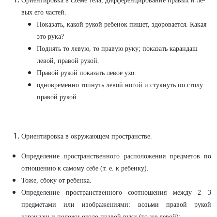
Ориентировка в схеме тела, дифференцирование правых и ле­
вых его частей.
Показать, какой рукой ребенок пишет, здоровается. Какая
это рука?
Поднять то левую, то правую руку; показать карандаш
левой, правой рукой.
Правой рукой показать левое ухо.
одновременно топнуть левой ногой и стукнуть по столу
правой рукой.
Ориентировка в окружающем пространстве.
Определение пространственного расположения предметов по
отношению к самому себе (т. е. к ребенку).
Тоже, сбоку от ребенка.
Определение пространственного соотношения между 2—3
предметами или изображениями:
возьми правой рукой
карандаш и положи около правой
руки (то же левой);