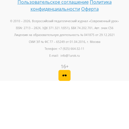
Пользовательское соглашение
Политика
конфиденциальности
Оферта
© 2010 – 2026, Всероссийский педагогический журнал «Современный урок
»
ISSN: 2713 – 282X, УДК 371.321.1(051), ББК 74.202.701, Авт. знак С56
Лицензия на образовательную деятельность № 041875 от 29.12.2021
СМИ ЭЛ № ФС 77 – 65249 от 01.04.2016, г. Москва
Телефон: +7 (925) 664-32-11
E-mail: info@1urok.ru
16+