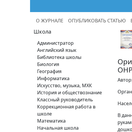
О ЖУРНАЛЕ
ОПУБЛИКОВАТЬ СТАТЬЮ
Школа
Администратор
Английский язык
Библиотека школы
Ори
Биология
ОН
География
Информатика
Автор
Искусство, музыка, МХК
Орган
История и обществознание
Классный руководитель
Насел
Коррекционная работа в
школе
В дан
Математика
рукам
Начальная школа
дошко