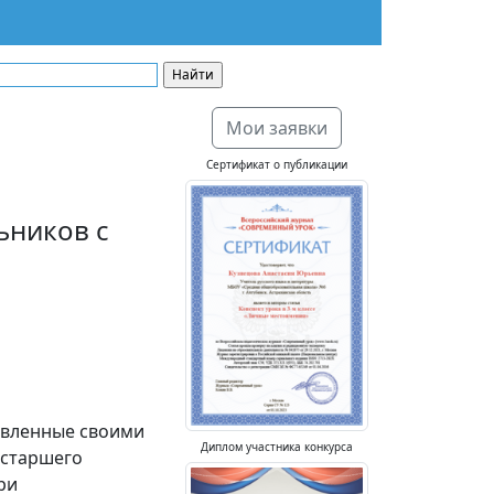
Мои заявки
Сертификат о публикации
ьников с
товленные своими
Диплом участника конкурса
 старшего
ри