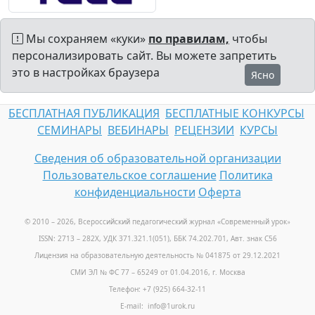
Мы сохраняем «куки»
по правилам,
чтобы
персонализировать сайт. Вы можете запретить
это в настройках браузера
Ясно
БЕСПЛАТНАЯ ПУБЛИКАЦИЯ
БЕСПЛАТНЫЕ КОНКУРСЫ
СЕМИНАРЫ
ВЕБИНАРЫ
РЕЦЕНЗИИ
КУРСЫ
Сведения об образовательной организации
Пользовательское соглашение
Политика
конфиденциальности
Оферта
© 2010 – 2026, Всероссийский педагогический журнал «Современный урок
»
ISSN: 2713 – 282X, УДК 371.321.1(051), ББК 74.202.701, Авт. знак С56
Лицензия на образовательную деятельность № 041875 от 29.12.2021
СМИ ЭЛ № ФС 77 – 65249 от 01.04.2016, г. Москва
Телефон: +7 (925) 664-32-11
E-mail: info@1urok.ru