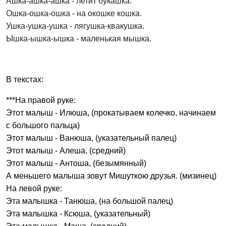
Ашка-ашка-ашка - летит букашка.
Ошка-ошка-ошка - на окошке кошка.
Ушка-ушка-ушка - лягушка-квакушка.
Ышка-ышка-ышка - маленькая мышка.
В текстах:
***На правой руке:
Этот малыш - Илюша, (прокатываем колечко, начинаем
с большого пальца)
Этот малыш - Ванюша, (указательный палец)
Этот малыш - Алеша, (средний)
Этот малыш - Антоша, (безымянный)
А меньшего малыша зовут Мишуткою друзья. (мизинец)
На левой руке:
Эта малышка - Танюша, (на большой палец)
Эта малышка - Ксюша, (указательный)