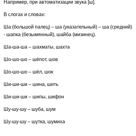
Например, при автоматизации звука [ш].
В слогах и словах:
Ша (большой палец) – ша (указательный) – ша (средний)
- шапка (безымянный), шайба (мизинец).
Ша-ша-ша – шахматы, шахта
Шо-шо-шо – шёпот, шов
Шо-шо-шо – шёл, шок
Ши-ши-ши – шина, шить
Ши-ши-ши – шипы, шифон
Шу-шу-шу – шуба, шум
Шу-шу-шу – шутка, шумиха