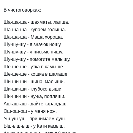
В чистоговорках:
Ша-ша-ша - шахматы, лапша.
Ша-ша-ша - купаем голыша.
Ша-ша-ша - Маша хороша.
Шу-шу-шу - я значок ношу.
Шу-шу-шу - я письмо пишу.
Шу-шу-шу - помогите малышу.
Ше-ше-ше - утка в камыше.
Ше-ше-ше - кошка в шалаше.
Ши-ши-ши - шина, малыши.
Ши-ши-ши - глубоко дыши.
Ши-ши-ши - ну-ка, попляши.
Аш-аш-аш - дайте карандаш.
Ош-ош-ош - у меня нож.
Уш-уш-уш - принимаем душ.
Ыш-ыш-ыш - у Кати камыш.