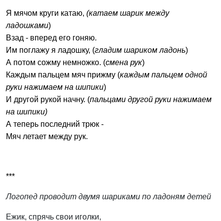
Я мячом круги катаю,
(катаем шарик между
ладошками
)
Взад - вперед его гоняю.
Им поглажу я ладошку, (
гладим шариком ладонь
)
А потом сожму немножко. (
смена рук
)
Каждым пальцем мяч прижму (
каждым пальцем одной
руки нажимаем на шипики
)
И другой рукой начну. (
пальцами другой руки нажимаем
на шипики)
А теперь последний трюк -
Мяч летает между рук.
***
Логопед проводит двумя шариками по ладоням детей
Ежик, спрячь свои иголки,