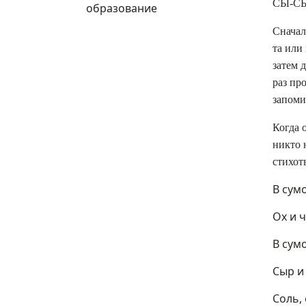
СЫ-СЫ-
образование
Сначал
та или
затем 
раз пр
запоми
Когда 
никто 
стихот
В сум
Ох и ч
В сум
Сыр и
Соль,