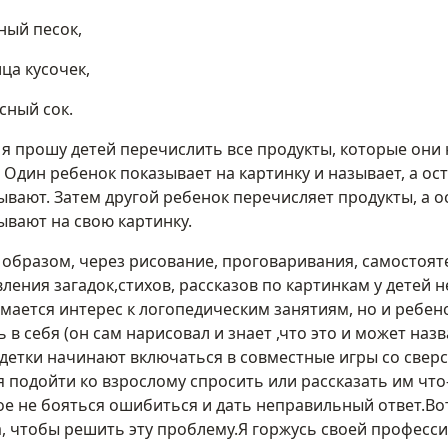
ный песок,
ца кусочек,
сный сок.
 я прошу детей перечислить все продукты, которые они
. Один ребенок показывает на картинку и называет, а о
ывают. Затем другой ребенок перечисляет продукты, а о
ывают на свою картинку.
 образом, через рисование, проговаривания, самостоят
вления загадок,стихов, рассказов по картинкам у детей н
мается интерес к логопедическим занятиям, но и ребен
 в себя (он сам нарисовал и знает ,что это и может назв
 детки начинают включаться в совместные игры со сверс
я подойти ко взрослому спросить или рассказать им что-
ое не бояться ошибиться и дать неправильный ответ.Вот
, чтобы решить эту проблему.Я горжусь своей професси