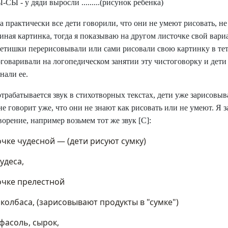
СЫ - у дяди выросли .........(рисунок ребенка)
а практически все дети говорили, что они не умеют рисовать, не
 иная картинка, тогда я показываю на другом листочке свой вариа
детишки перерисовывали или сами рисовали свою картинку в тет
оговаривали на логопедическом занятии эту чистоговорку и дет
нали ее.
отрабатывается звук в стихотворных текстах, дети уже зарисовы
не говорит уже, что они не знают как рисовать или не умеют. Я 
ворение, например возьмем тот же звук [
C
]:
очке чудесной — (дети рисуют сумку)
удеса,
очке прелестной
 колбаса, (зарисовывают продукты в "сумке")
 фасоль, сырок,