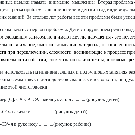
ивные навыки (память, внимание, мышление). Вторая проблема -
ция, третья проблема - не приносили в детский сад индивидуаль
их заданий. За столько лет работы все эти проблемы были усп
сь бы начать с первой проблемы. Дети с нарушением речи облад
м словарным запасом, но и имеют другие нарушения - это неуст
ильное внимание, быстрое забывание материала, ограниченност
сти при переключении, сложности, возникающие в процессе пр
овательности событий, сюжета какого-либо текста, проблемы ре
ла использовать на индивидуальных и подрупповых занятиях ра
абатываемый звук и дети дорисовывали сами в своих индивидуа
ние этой чистоговорки.
р [С]: СА-СА-СА - меня укусила ........... (рисунок детей)
О- накачали .................. (рисунок детей)
У- я в руке несу ............(рисунок ребенка)