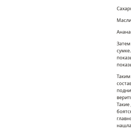
Сахар
Масли
Анана
Затем
сумке
показ
показ
Таким
соста
подни
верить
Такие
боятс
главн
нашла