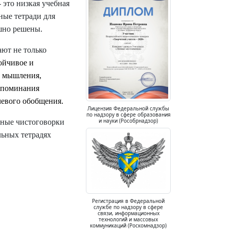
 это низкая учебная
ные тетради для
ешно решены.
ают не только
ойчивое и
ь мышления,
ипоминания
чевого обобщения.
Лицензия Федеральной службы
по надзору в сфере образования
и науки (Рособрнадзор)
зные чистоговорки
льных тетрадях
Регистрация в Федеральной
службе по надзору в сфере
связи, информационных
технологий и массовых
коммуникаций (Роскомнадзор)