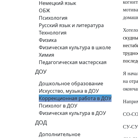
когнит
Немецкий язык
ОБЖ
мотива
Психология
домашн
Русский язык и литература
Хотело
Технология
скудны
Физика
нестаб
Физическая культура в школе
трудно
Химия
послед
Педагогическая мастерская
ДОУ
Я нача
на отр
Дошкольное образование
оконча
Искусство, музыка в ДОУ
Коррекционная работа в ДОУ
Наприме
Психолог в ДОУ
Физическая культура в ДОУ
СО-СО-С
ДОД
СУ-СУ-С
Дополнительное