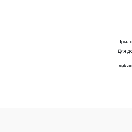
Прило
Для д
Опублико