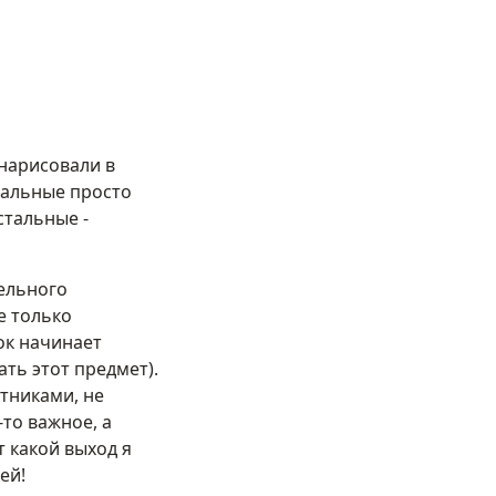
 нарисовали в
стальные просто
стальные -
ельного
е только
ок начинает
ать этот предмет).
тниками, не
то важное, а
 какой выход я
ей!