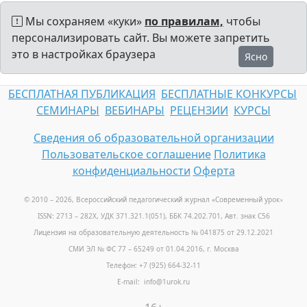
Мы сохраняем «куки»
по правилам,
чтобы
персонализировать сайт. Вы можете запретить
это в настройках браузера
Ясно
БЕСПЛАТНАЯ ПУБЛИКАЦИЯ
БЕСПЛАТНЫЕ КОНКУРСЫ
СЕМИНАРЫ
ВЕБИНАРЫ
РЕЦЕНЗИИ
КУРСЫ
Сведения об образовательной организации
Пользовательское соглашение
Политика
конфиденциальности
Оферта
© 2010 – 2026, Всероссийский педагогический журнал «Современный урок
»
ISSN: 2713 – 282X, УДК 371.321.1(051), ББК 74.202.701, Авт. знак С56
Лицензия на образовательную деятельность № 041875 от 29.12.2021
СМИ ЭЛ № ФС 77 – 65249 от 01.04.2016, г. Москва
Телефон: +7 (925) 664-32-11
E-mail: info@1urok.ru