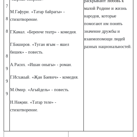
раскрывают
любовь к
7
малой Родине и
жизнь
М.Гафури. «Татар байрагы» -
народов, которые
8
стихотворение.
помогают им понять
8
значение дружбы и
Г.Камал. «Беренче театр» - комедия.
взаимопомощи людей
Г.Бәширов. «Туган ягым – яшел
разных национальностей.
бишек» - повесть.
8
А.Расих. «Ишан оныгы» - роман.
9
Г.Исхакый. «Җан Баевич» - комедия.
9
М.Әмир. «Агыйдель» - повесть.
9
Н.Нәҗми. «Татар теле» -
стихотворение.