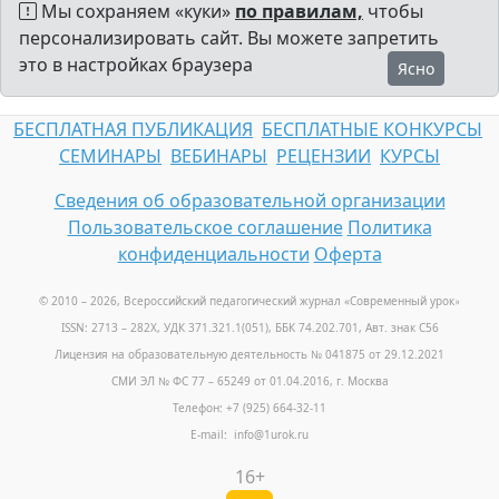
Мы сохраняем «куки»
по правилам,
чтобы
персонализировать сайт. Вы можете запретить
это в настройках браузера
Ясно
БЕСПЛАТНАЯ ПУБЛИКАЦИЯ
БЕСПЛАТНЫЕ КОНКУРСЫ
СЕМИНАРЫ
ВЕБИНАРЫ
РЕЦЕНЗИИ
КУРСЫ
Сведения об образовательной организации
Пользовательское соглашение
Политика
конфиденциальности
Оферта
© 2010 – 2026, Всероссийский педагогический журнал «Современный урок
»
ISSN: 2713 – 282X, УДК 371.321.1(051), ББК 74.202.701, Авт. знак С56
Лицензия на образовательную деятельность № 041875 от 29.12.2021
СМИ ЭЛ № ФС 77 – 65249 от 01.04.2016, г. Москва
Телефон: +7 (925) 664-32-11
E-mail: info@1urok.ru
16+