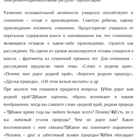
электронно-образовательные ресурсы - презентации.
Развитию познавательной активности учащихся способствуют и
сочинения – отзыв о произведениях. Советую ребятам, какому
произведению посвятить сочинение. Предостерегаю учащихся от
пересказов содержания книги и напоминанию им, что сочинение,
являющееся отзывом о каком–либо произведении, строится как
рассуждение. На одном из уроков анализируются отзывы учащихся о
книгах – фрагменты из сочинений прежних лет. Для сочинения –
рассуждения предлагаю такие темы: «Слово о родном крае»,
«Почему мне дорог родной край», «Берегите родную природу»,
«Друзья природы», «Об этом нельзя молчать» и др.
При анализе тем учащимся предаются вопросы:
1)
Чем дорог вам
родной край?
2)
Какие картины, образы возникают в вашем
воображении, когда вы слышите слова «родной край, родная природа
»?
3)
Какое время года вы любите больше всего? Почему?
4)
Есть ли у
вас любимый уголок природы? Чем он дорог вам? Какие
воспоминания с ним связаны?
5)
Какие вы понимаете выражение
«Человек – друг и заботливый хозяин природы»?
6)
Чем обогащает