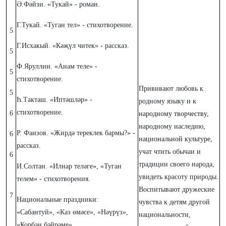
Ә.Фәйзи. «Тукай» - роман.
Г.Тукай. «Туган тел» - стихотворение.
5
Г.Исхакый. «Кәҗүл читек» - рассказ.
5
Ф.Яруллин. «Анам теле» -
5
стихотворение.
Прививают любовь к
5
Һ.Такташ. «Иптәшләр» -
родному языку и к
стихотворение.
6
народному творчеству,
народному наследию,
Р. Фаизов. «Жирдә тереклек бармы?» -
6
национальной культуре,
рассказ.
учат чтить обычаи и
6
традиции своего народа,
И.Солтан. «Илнар теләге», «Туган
увидеть красоту природы.
телем» - стихотворения.
Воспитывают дружеские
7
Национальные праздники:
чувства к детям другой
«Сабантуй», «Каз өмәсе», «Нәүрүз»,
национальности,
«Корбан бәйрәме»