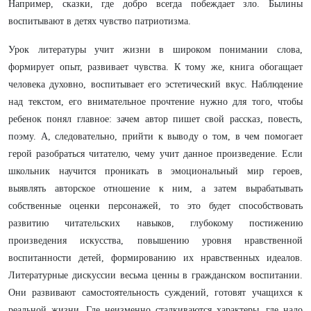
Например, сказки, где добро всегда побеждает зло. Былины
воспитывают в детях чувство патриотизма.
Урок литературы учит жизни в широком понимании слова,
формирует опыт, развивает чувства. К тому же, книга обогащает
человека духовно, воспитывает его эстетический вкус. Наблюдение
над текстом, его внимательное прочтение нужно для того, чтобы
ребенок понял главное: зачем автор пишет свой рассказ, повесть,
поэму. А, следовательно, прийти к выводу о том, в чем помогает
герой разобраться читателю, чему учит данное произведение. Если
школьник научится проникать в эмоциональный мир героев,
выявлять авторское отношение к ним, а затем вырабатывать
собственные оценки персонажей, то это будет способствовать
развитию читательских навыков, глубокому постижению
произведения искусства, повышению уровня нравственной
воспитанности детей, формированию их нравственных идеалов.
Литературные дискуссии весьма ценны в гражданском воспитании.
Они развивают самостоятельность суждений, готовят учащихся к
реальной жизни. Где неизменно сталкиваются характеры, где надо