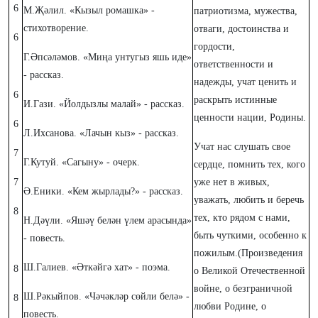
6
М.Җәлил. «Кызыл ромашка» -
патриотизма, мужества,
стихотворение.
отваги, достоинства и
6
гордости,
Г.Әпсәләмов. «Миңа унтугыз яшь иде»
ответственности и
- рассказ.
надежды, учат ценить и
6
раскрыть истинные
И.Гази. «Йолдызлы малай» - рассказ.
ценности нации, Родины.
6
Л.Ихсанова. «Лачын кыз» - рассказ.
Учат нас слушать свое
7
Г.Кутуй. «Сагыну» - очерк.
сердце, помнить тех, кого
7
уже нет в живых,
Ә.Еники. «Кем жырлады?» - рассказ.
уважать, любить и беречь
8
тех, кто рядом с нами,
Н.Дәүли. «Яшәү белән үлем арасында»
быть чуткими, особенно к
- повесть.
пожилым.(Произведения
Ш.Галиев. «Әткәйгә хат» - поэма.
8
о Великой Отечественной
войне, о безграничной
Ш.Рәкыйпов. «Чәчәкләр сөйли белә» -
8
любви Родине, о
повесть.