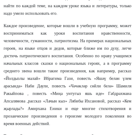
найти по каждой теме, на каждом уроке языка и литературы, только
надо умело использовать его.
Каждое произведение, которые вошли в учебную программу, может
восприниматься как уроки воспитания нравственности,
человечности, гуманности, патриотизма. На примерах национальных
героев, на языке отцов и дедов, которые ближе им по духу, легче
достичь патриотического воспитания. Особенно по нраву учащимся
начальных классов сказки о национальных героях, а в программу
среднего звена вошли такие произведения, как например, рассказ
«Йолдызлы малай» Ибрагима Гази, повесть «Яшәү белән үлем
арасында» Наби Даули, повесть «Чәчәкләр сөйли белә» Шамиля
Ракыйпова , повесть «Миңа унтугыз яшь иде» Габдрахмана
Апсалямова ,рассказ «Лачын кыз» Лябибы Ихсановой, рассказ «Кем
җырлады?» Амирхана Еники и еще многие стихотворения и
прозаические произведения о героизме молодого поколения во
время военных действий.