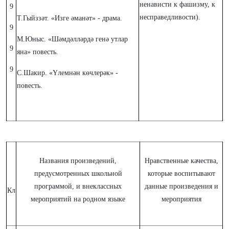
ненависти к фашизму, к
9
несправедливости).
Т.Гыйззәт. «Изге әманәт» - драма.
9
М.Юныс. «Шәмдәлләрдә генә утлар
9
яна» повесть.
9
С.Шакир. «Үлемнән көчлерәк» -
повесть.
Названия произведений,
Нравственные качества,
предусмотренных школьной
которые воспитывают
программой, и внеклассных
данные произведения и
Кл
мероприятий на родном языке
мероприятия