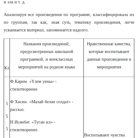
и зла и т. д.
Анализируя все произведения по программе, классифицировала их
по группам, так как, зная суть, тематику произведения, легче
усваивается материал, запоминается надолго.
Названия произведений,
Нравственные качества,
предусмотренных школьной
которые воспитывают
программой, и внеклассных
данные произведения и
мероприятий на родном языке
мероприятия
Кл
Ф.Кәрим. «Үлем уены» -
стихотворение.
Ф.Хөсни. «Малай белән солдат» -
5
рассказ.
5
Н.Исәнбәт. «Туган ил» -
5
стихотворение.
Воспитывают чувства